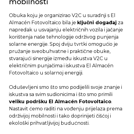
mobilnosti
Obuka koju je organizirao V2C u suradnji s El
Almacén Fotovoltaico bila je
ključni događaj
za
napredak u usvajanju električnih vozila i jačanje
korištenja naše tehnologije održivog punjenja
solarne energije. Spoj dviju tvrtki omogućio je
pružanje sveobuhvatne i praktične obuke,
stvarajući sinergije između iskustva V2C u
električnim punjačima i iskustva El Almacén
Fotovoltaico u solarnoj energiji.
Oduševljeni smo što smo podijelili svoje znanje i
iskustva sa svim sudionicima i što smo primili
veliku podršku El Almacén Fotovoltaico
.
Nastavit ćemo raditi na vođenju prijelaza prema
održivijoj mobilnosti i tako doprinijeti čišćoj i
ekološki prihvatljivijoj budućnosti.