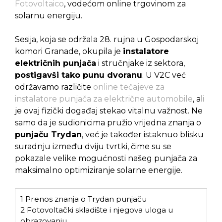
Fotovoltaico
, vodećom online trgovinom za
solarnu energiju.
Sesija, koja se održala 28. rujna u Gospodarskoj
komori Granade, okupila je
instalatore
električnih punjača
i stručnjake iz sektora,
postigavši tako punu dvoranu
. U V2C već
održavamo različite
online tečajeve za
instalatore punjača za električne automobile
, ali
je ovaj fizički događaj stekao vitalnu važnost. Ne
samo da je sudionicima pružio vrijedna znanja o
punjaču Trydan
, već je također istaknuo blisku
suradnju između dviju tvrtki, čime su se
pokazale velike mogućnosti našeg punjača za
maksimalno optimiziranje solarne energije.
1
Prenos znanja o Trydan punjaču
2
Fotovoltački skladište i njegova uloga u
obrazovanju