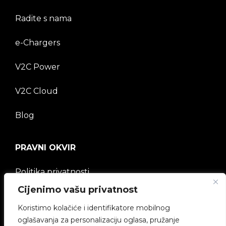
Radite s nama
e-Chargers
V2C Power
V2C Cloud
Blog
PRAVNI OKVIR
Politika privatnosti
Cijenimo vašu privatnost
Pravna napomena
Koristimo kolačiće i identifikatore mobilnog
Politika kolačića
oglašavanja za personalizaciju oglasa, pružanje