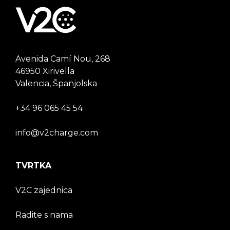
Avenida Camí Nou, 268
46950 Xirivella
Valencia, Španjolska
+34 96 065 45 54
info@v2charge.com
TVRTKA
V2C zajednica
Radite s nama