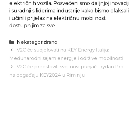
električnih vozila. Posvećeni smo daljnjoj inovaciji
i suradnji s liderima industrije kako bismo olakšali
i učinili prijelaz na električnu mobilnost
dostupnijim za sve.
Kategorije
Nekategorizirano
V2C će sudjelovati na KEY Energy Italija:
Međunarodni sajam energije i održive mobilnosti
V2C će predstaviti svoj novi punjač Trydan Pro
na događaju KEY2024 u Riminiju