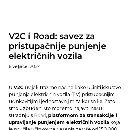
V2C i Road: savez za
pristupačnije punjenje
električnih vozila
6 veljače, 2024
U
V2C
uvijek tražimo načine kako učiniti iskustvo
punjenja električnih vozila (EV) pristupačnijim,
učinkovitijim i jednostavnijim za korisnike. Zato
smo uzbuđeni što možemo najaviti našu
suradnju s
Road
,
platformom za transakcije i
upravljanje punjenjem električnih vozila
koja
je pružila učinkovita rješenja za više od 150.000