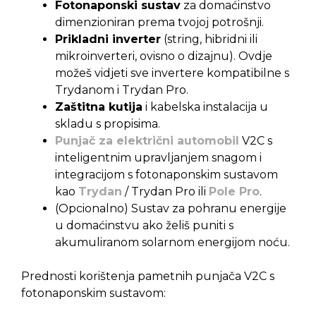
Fotonaponski sustav
za domaćinstvo
dimenzioniran prema tvojoj potrošnji.
Prikladni inverter
(string, hibridni ili
mikroinverteri, ovisno o dizajnu). Ovdje
možeš vidjeti sve invertere kompatibilne s
Trydanom i Trydan Pro.
Zaštitna kutija
i kabelska instalacija u
skladu s propisima.
Punjač za električni automobil
V2C s
inteligentnim upravljanjem snagom i
integracijom s fotonaponskim sustavom
kao
Trydan
/ Trydan Pro ili
Pole Pro
.
(Opcionalno) Sustav za pohranu energije
u domaćinstvu ako želiš puniti s
akumuliranom solarnom energijom noću.
Prednosti korištenja pametnih punjača V2C s
fotonaponskim sustavom: