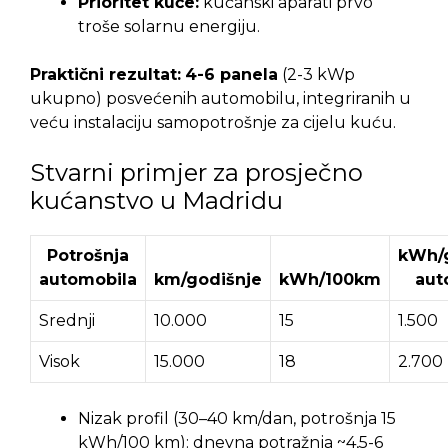
Prioritet kuće:
kućanski aparati prvo
troše solarnu energiju.
Praktični rezultat:
4-6 panela
(2-3 kWp
ukupno) posvećenih automobilu, integriranih u
veću instalaciju samopotrošnje za cijelu kuću.
Stvarni primjer za prosječno
kućanstvo u Madridu
Potrošnja
kWh/
automobila
km/godišnje
kWh/100km
aut
Srednji
10.000
15
1.500
Visok
15.000
18
2.700
Nizak profil (30–40 km/dan, potrošnja 15
kWh/100 km): dnevna potražnja ~4,5-6