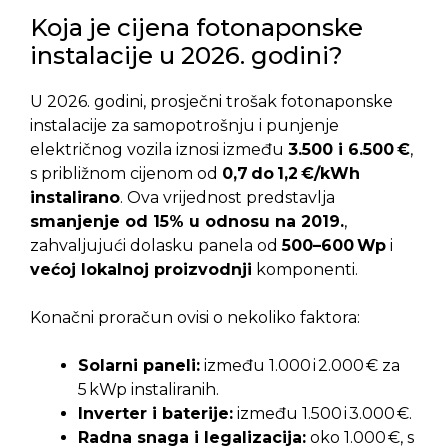
Koja je cijena fotonaponske
instalacije u 2026. godini?
U 2026. godini, prosječni trošak fotonaponske
instalacije za samopotrošnju i punjenje
električnog vozila iznosi između
3.500 i 6.500 €
,
s približnom cijenom od
0,7 do 1,2 €/kWh
instalirano
. Ova vrijednost predstavlja
smanjenje od 15% u odnosu na 2019.
,
zahvaljujući dolasku panela od
500–600 Wp
i
većoj lokalnoj proizvodnji
komponenti.
Konačni proračun ovisi o nekoliko faktora:
Solarni paneli:
između 1.000 i 2.000 € za
5 kWp instaliranih.
Inverter i baterije:
između 1.500 i 3.000 €.
Radna snaga i legalizacija:
oko 1.000 €, s