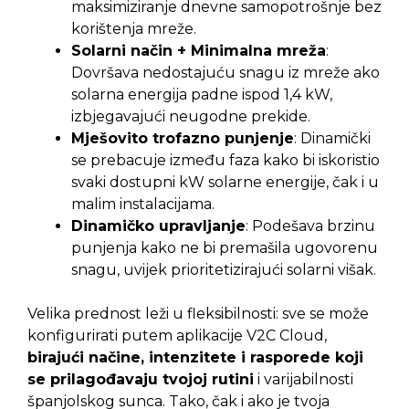
maksimiziranje dnevne samopotrošnje bez
korištenja mreže.
Solarni način + Minimalna mreža
:
Dovršava nedostajuću snagu iz mreže ako
solarna energija padne ispod 1,4 kW,
izbjegavajući neugodne prekide.
Mješovito trofazno punjenje
: Dinamički
se prebacuje između faza kako bi iskoristio
svaki dostupni kW solarne energije, čak i u
malim instalacijama.
Dinamičko upravljanje
: Podešava brzinu
punjenja kako ne bi premašila ugovorenu
snagu, uvijek prioritetizirajući solarni višak.
Velika prednost leži u fleksibilnosti: sve se može
konfigurirati putem aplikacije V2C Cloud,
birajući načine, intenzitete i rasporede koji
se prilagođavaju tvojoj rutini
i varijabilnosti
španjolskog sunca. Tako, čak i ako je tvoja