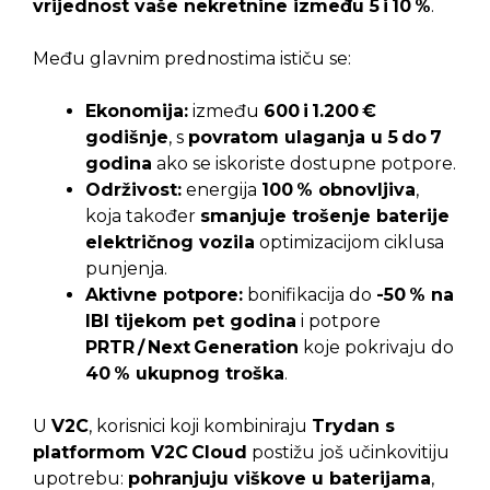
vrijednost vaše nekretnine između 5 i 10 %
.
Među glavnim prednostima ističu se:
Ekonomija:
između
600 i 1.200 €
godišnje
, s
povratom ulaganja u 5 do 7
godina
ako se iskoriste dostupne potpore.
Održivost:
energija
100 % obnovljiva
,
koja također
smanjuje trošenje baterije
električnog vozila
optimizacijom ciklusa
punjenja.
Aktivne potpore:
bonifikacija do
-50 % na
IBI tijekom pet godina
i potpore
PRTR / Next Generation
koje pokrivaju do
40 % ukupnog troška
.
U
V2C
, korisnici koji kombiniraju
Trydan s
platformom V2C Cloud
postižu još učinkovitiju
upotrebu:
pohranjuju viškove u baterijama
,