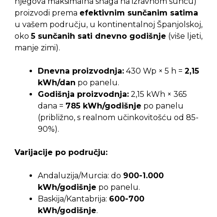
njegova maksimalna snaga na izravnom suncu)
proizvodi prema
efektivnim sunčanim satima
u vašem području, u kontinentalnoj Španjolskoj,
oko
5 sunčanih sati dnevno godišnje
(više ljeti,
manje zimi).
Dnevna proizvodnja:
430 Wp × 5 h =
2,15
kWh/dan
po panelu.
Godišnja proizvodnja:
2,15 kWh × 365
dana =
785 kWh/godišnje
po panelu
(približno, s realnom učinkovitošću od 85-
90%).
Varijacije po području:
Andaluzija/Murcia: do
900-1.000
kWh/godišnje
po panelu.
Baskija/Kantabrija:
600-700
kWh/godišnje
.