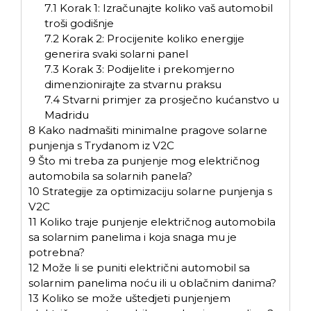
7.1
Korak 1: Izračunajte koliko vaš automobil
troši godišnje
7.2
Korak 2: Procijenite koliko energije
generira svaki solarni panel
7.3
Korak 3: Podijelite i prekomjerno
dimenzionirajte za stvarnu praksu
7.4
Stvarni primjer za prosječno kućanstvo u
Madridu
8
Kako nadmašiti minimalne pragove solarne
punjenja s Trydanom iz V2C
9
Što mi treba za punjenje mog električnog
automobila sa solarnih panela?
10
Strategije za optimizaciju solarne punjenja s
V2C
11
Koliko traje punjenje električnog automobila
sa solarnim panelima i koja snaga mu je
potrebna?
12
Može li se puniti električni automobil sa
solarnim panelima noću ili u oblačnim danima?
13
Koliko se može uštedjeti punjenjem