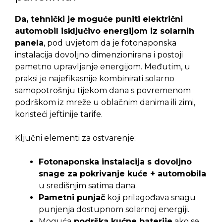
Da, tehnički je moguće puniti električni
automobil isključivo energijom iz solarnih
panela
, pod uvjetom da je fotonaponska
instalacija dovoljno dimenzionirana i postoji
pametno upravljanje energijom. Međutim, u
praksi je najefikasnije kombinirati solarno
samopotrošnju tijekom dana s povremenom
podrškom iz mreže u oblačnim danima ili zimi,
koristeći jeftinije tarife.
Ključni elementi za ostvarenje:
Fotonaponska instalacija s dovoljno
snage za pokrivanje kuće + automobila
u središnjim satima dana.
Pametni punjač
koji prilagođava snagu
punjenja dostupnom solarnoj energiji.
Moguća
podrška kućne baterije
ako se