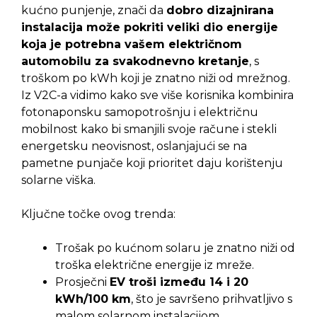
kućno punjenje, znači da
dobro dizajnirana
instalacija može pokriti veliki dio energije
koja je potrebna vašem električnom
automobilu za svakodnevno kretanje
, s
troškom po kWh koji je znatno niži od mrežnog.
Iz V2C-a vidimo kako sve više korisnika kombinira
fotonaponsku samopotrošnju i električnu
mobilnost kako bi smanjili svoje račune i stekli
energetsku neovisnost, oslanjajući se na
pametne punjače koji prioritet daju korištenju
solarne viška.
Ključne točke ovog trenda:
Trošak po kućnom solaru je znatno niži od
troška električne energije iz mreže.
Prosječni
EV troši između 14 i 20
kWh/100 km
, što je savršeno prihvatljivo s
malom solarnom instalacijom.