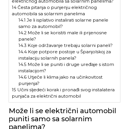
električnog automobila sa solarnim panelima?
14
Česta pitanja o punjenju električnog
automobila sa solarnim panelima
14.1
Je li isplativo instalirati solarne panele
samo za automobil?
14.2
Može li se koristiti male ili prijenosne
panele?
14.3
Koje održavanje trebaju solarni paneli?
14.4
Koje potpore postoje u Španjolskoj za
instalaciju solarnih panela?
14.5
Može li se puniti i druge uređaje s istom
instalacijom?
14.6
Utječe li klima jako na učinkovitost
punjenja?
15
Učini sljedeći korak i pronađi svog instalatera
punjača za električni automobil
Može li se električni automobil
puniti samo sa solarnim
panelima?