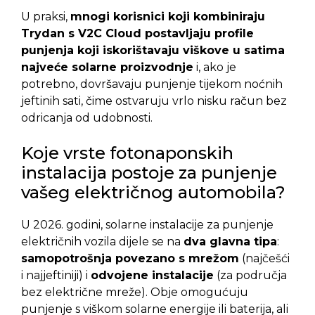
U praksi,
mnogi korisnici koji kombiniraju
Trydan s V2C Cloud postavljaju profile
punjenja koji iskorištavaju viškove u satima
najveće solarne proizvodnje
i, ako je
potrebno, dovršavaju punjenje tijekom noćnih
jeftinih sati, čime ostvaruju vrlo nisku račun bez
odricanja od udobnosti.
Koje vrste fotonaponskih
instalacija postoje za punjenje
vašeg električnog automobila?
U 2026. godini, solarne instalacije za punjenje
električnih vozila dijele se na
dva glavna tipa
:
samopotrošnja povezano s mrežom
(najčešći
i najjeftiniji) i
odvojene instalacije
(za područja
bez električne mreže). Obje omogućuju
punjenje s viškom solarne energije ili baterija, ali