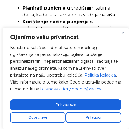
Planirati punjenja
u središnjim satima
dana, kada je solarna proizvodnja najviša.
Korištenje načina punjenja s
prioritetom na viškove
, ako tvoj punjač
to omogućava.
Cijenimo vašu privatnost
Podešavanje snage punjenja
na
Koristimo kolačiće i identifikatore mobilnog
dostupnu solarnu proizvodnju kako bi se
oglašavanja za personalizaciju oglasa, pružanje
izbjegli prekidi zbog nedostatka
personaliziranih i nepersonaliziranih oglasa i sadržaja te
minimalne snage.
analizu našeg prometa. Klikom na „Prihvati sve”
Kombiniranje dnevnog solarno
pristajete na našu upotrebu kolačića.
Politika kolačića
.
punjenja
s
noćnim punjenjem po
Više informacija o tome kako Google upravlja podacima
jeftinijoj tarifi
kada to zahtijevaju
u ime tvrtki na
business.safety.google/privacy
.
vremenski uvjeti ili godišnje doba.
Na taj način, čak i s prosječnom instalacijom (na
Prihvati sve
primjer, 3-4 kWp), može se pokriti mnogo dana u
Odbaci sve
Prilagodi
godini uobičajeni putovi samo s fotonaponskom
energijom, ostavljajući mrežu za povremene