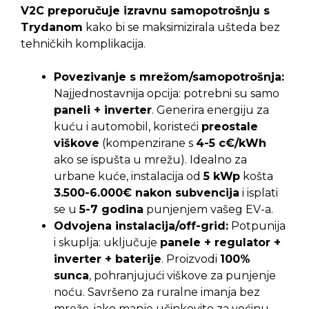
V2C preporučuje izravnu samopotrošnju s
Trydanom
kako bi se maksimizirala ušteda bez
tehničkih komplikacija.
Povezivanje s mrežom/samopotrošnja:
Najjednostavnija opcija: potrebni su samo
paneli + inverter
. Generira energiju za
kuću i automobil, koristeći
preostale
viškove
(kompenzirane s
4-5 c€/kWh
ako se ispušta u mrežu). Idealno za
urbane kuće, instalacija od
5 kWp
košta
3.500-6.000€ nakon subvencija
i isplati
se u
5-7 godina
punjenjem vašeg EV-a.
Odvojena instalacija/off-grid:
Potpunija
i skuplja: uključuje
panele + regulator +
inverter + baterije
. Proizvodi
100%
sunca
, pohranjujući viškove za punjenje
noću. Savršeno za ruralne imanja bez
mreže, iako manje učinkovito za većinu