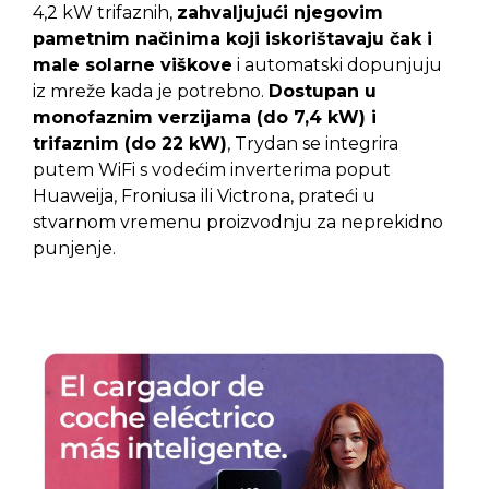
4,2 kW trifaznih,
zahvaljujući njegovim
pametnim načinima koji iskorištavaju čak i
male solarne viškove
i automatski dopunjuju
iz mreže kada je potrebno.
Dostupan u
monofaznim verzijama (do 7,4 kW) i
trifaznim (do 22 kW)
, Trydan se integrira
putem WiFi s vodećim inverterima poput
Huaweija, Froniusa ili Victrona, prateći u
stvarnom vremenu proizvodnju za neprekidno
punjenje.