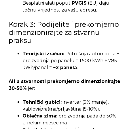
Besplatni alati poput
PVGIS
(EU) daju
točnu vrijednost za vašu adresu.
Korak 3: Podijelite i prekomjerno
dimenzionirajte za stvarnu
praksu
Teorijski izračun:
Potrošnja automobila ÷
proizvodnja po panelu = 1.500 kWh ÷ 785
kWh/panel =
~2 panela
.
Ali u stvarnosti prekomjerno dimenzionirajte
30-50%
jer:
Tehnički gubici:
inverter (5% manje),
kablovi/prašina/prljavština (5-10%).
Oblačna zima:
proizvodnja pada do 50%
u nekim mjesecima.