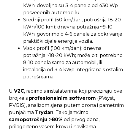
kWh; dovoljna su 3-4 panela od 430 Wp
posvećenih automobilu.
Srednji profil (50 km/dan, potrošnja 18-20
kWh/100 km): dnevna potražnja ~9-10
kWh; govorimo o 4-6 panela za pokrivanje
praktički cijele energije vozila.
Visok profil (100 km/dan): dnevna
potražnja ~18-20 kWh; može biti potrebno
8-10 panela samo za automobil, ili
instalacija od 3-4 kWp integrirana s ostalim
potrošnjama.
U
V2C
, radimo s instalaterima koji preciziraju ove
brojke s
profesionalnim softverom
(PVsyst,
PVGIS), analizom sjena putem drona i pametnim
punjačima
Trydan
. Tako jamčimo
samopotrošnju >80%
od prvog dana,
prilagođeno vašem krovu i navikama.