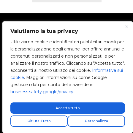
Valutiamo la tua privacy
Utilizziamo cookie e identificatori pubblicitari mobili per
la personalizzazione degli annunci, per offrire annunci e
Viale Monza
contenuti personalizzati e non personalizzati, e per
20126 Milano
analizzare il nostro traffico. Cliccando su "Accetta tutto",
Lombardia, Italia
acconsenti al nostro utilizzo dei cookie.
Informativa sui
cookie
. Maggiori informazioni su come Google
+39 351 425 8965
gestisce i dati per conto delle aziende in
+39 352 027 5004
business.safety.google/privacy
.
info@v2charge.com
Accetta tutto
Spedizione express gratuita!
LEGALITÀ
Rifiuta Tutto
Personalizza