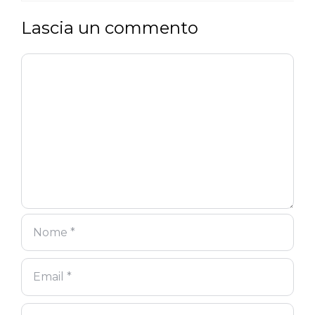
Lascia un commento
Commento
Nome
Email
Sito
web