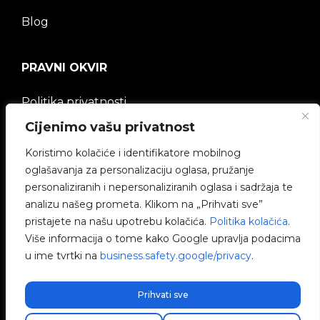
Blog
PRAVNI OKVIR
Politika privatnosti
Cijenimo vašu privatnost
Pravna napomena
Koristimo kolačiće i identifikatore mobilnog
Politika kolačića
oglašavanja za personalizaciju oglasa, pružanje
personaliziranih i nepersonaliziranih oglasa i sadržaja te
Etički kanal
analizu našeg prometa. Klikom na „Prihvati sve”
pristajete na našu upotrebu kolačića.
Politika kolačića
.
Politika kvalitete
Više informacija o tome kako Google upravlja podacima
u ime tvrtki na
business.safety.google/privacy
.
Upravljanje kolačićima
Prihvati sve