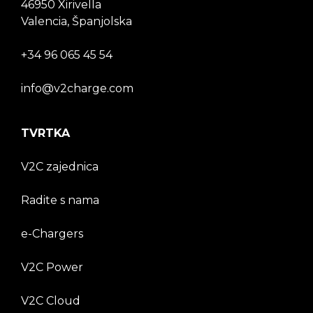
46950 Xirivella
Valencia, Španjolska
+34 96 065 45 54
info@v2charge.com
TVRTKA
V2C zajednica
Radite s nama
e-Chargers
V2C Power
V2C Cloud