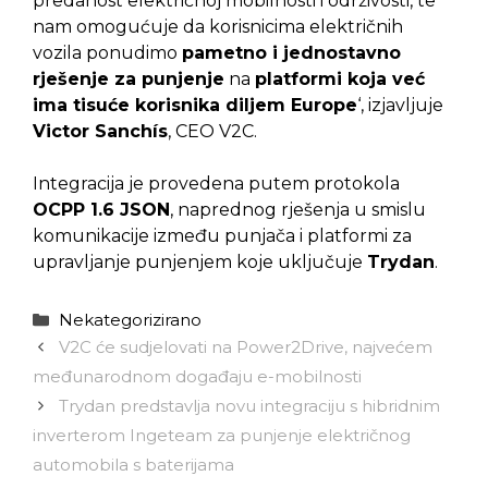
predanost električnoj mobilnosti i održivosti, te
nam omogućuje da korisnicima električnih
vozila ponudimo
pametno i jednostavno
rješenje za punjenje
na
platformi koja već
ima tisuće korisnika diljem Europe
‘, izjavljuje
Victor Sanchís
, CEO V2C.
Integracija je provedena putem protokola
OCPP 1.6 JSON
, naprednog rješenja u smislu
komunikacije između punjača i platformi za
upravljanje punjenjem koje uključuje
Trydan
.
Kategorije
Nekategorizirano
V2C će sudjelovati na Power2Drive, najvećem
međunarodnom događaju e-mobilnosti
Trydan predstavlja novu integraciju s hibridnim
inverterom Ingeteam za punjenje električnog
automobila s baterijama