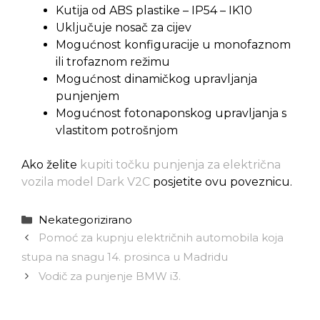
Kutija od ABS plastike – IP54 – IK10
Uključuje nosač za cijev
Mogućnost konfiguracije u monofaznom
ili trofaznom režimu
Mogućnost dinamičkog upravljanja
punjenjem
Mogućnost fotonaponskog upravljanja s
vlastitom potrošnjom
Ako želite
kupiti točku punjenja za električna
vozila model Dark V2C
posjetite ovu poveznicu.
Kategorije
Nekategorizirano
Pomoć za kupnju električnih automobila koja
stupa na snagu 14. prosinca u Madridu
Vodič za punjenje BMW i3.