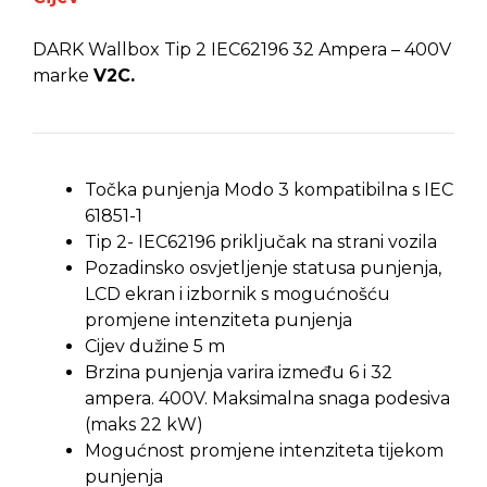
DARK Wallbox Tip 2 IEC62196 32 Ampera – 400V
marke
V2C.
Točka punjenja Modo 3 kompatibilna s IEC
61851-1
Tip 2- IEC62196 priključak na strani vozila
Pozadinsko osvjetljenje statusa punjenja,
LCD ekran i izbornik s mogućnošću
promjene intenziteta punjenja
Cijev dužine 5 m
Brzina punjenja varira između 6 i 32
ampera. 400V. Maksimalna snaga podesiva
(maks 22 kW)
Mogućnost promjene intenziteta tijekom
punjenja