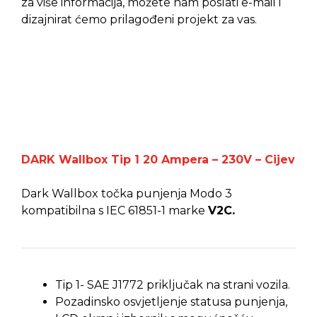
za više informacija, možete nam poslati e-mail i
dizajnirat ćemo prilagođeni projekt za vas.
DARK Wallbox Tip 1 20 Ampera – 230V – Cijev
Dark Wallbox točka punjenja Modo 3
kompatibilna s IEC 61851-1 marke
V2C.
Tip 1- SAE J1772 priključak na strani vozila.
Pozadinsko osvjetljenje statusa punjenja,