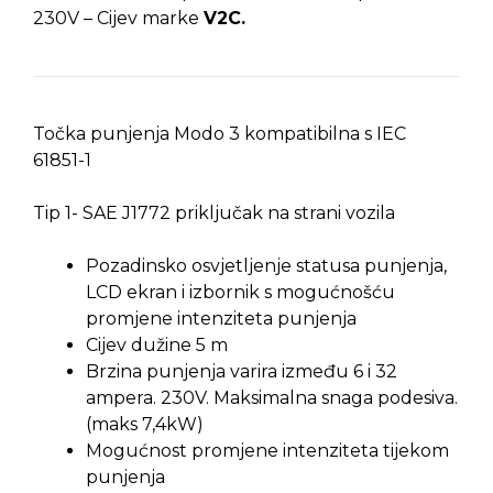
230V – Cijev marke
V2C.
Točka punjenja Modo 3 kompatibilna s IEC
61851-1
Tip 1- SAE J1772 priključak na strani vozila
Pozadinsko osvjetljenje statusa punjenja,
LCD ekran i izbornik s mogućnošću
promjene intenziteta punjenja
Cijev dužine 5 m
Brzina punjenja varira između 6 i 32
ampera. 230V. Maksimalna snaga podesiva.
(maks 7,4kW)
Mogućnost promjene intenziteta tijekom
punjenja