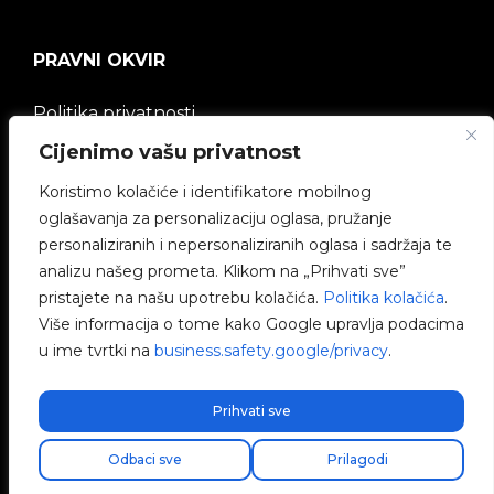
PRAVNI OKVIR
Politika privatnosti
Cijenimo vašu privatnost
Pravna napomena
Koristimo kolačiće i identifikatore mobilnog
Politika kolačića
oglašavanja za personalizaciju oglasa, pružanje
personaliziranih i nepersonaliziranih oglasa i sadržaja te
Etički kanal
analizu našeg prometa. Klikom na „Prihvati sve”
pristajete na našu upotrebu kolačića.
Politika kolačića
.
Politika kvalitete
Više informacija o tome kako Google upravlja podacima
u ime tvrtki na
business.safety.google/privacy
.
Upravljanje kolačićima
Prihvati sve
Odbaci sve
Prilagodi
V2C © 2026 All rights reserved.