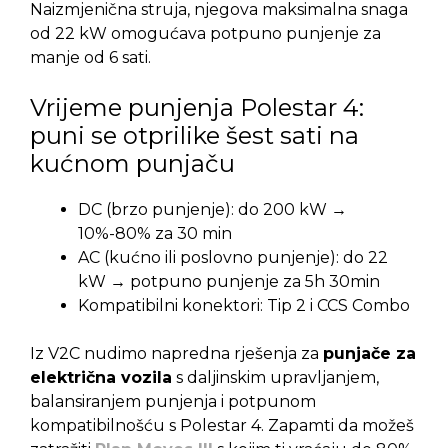
Naizmjenična struja, njegova maksimalna snaga
od 22 kW omogućava potpuno punjenje za
manje od 6 sati.
Vrijeme punjenja Polestar 4:
puni se otprilike šest sati na
kućnom punjaču
DC (brzo punjenje): do 200 kW →
10%-80% za 30 min
AC (kućno ili poslovno punjenje): do 22
kW → potpuno punjenje za 5h 30min
Kompatibilni konektori: Tip 2 i CCS Combo
Iz V2C nudimo napredna rješenja za
punjače za
električna vozila
s daljinskim upravljanjem,
balansiranjem punjenja i potpunom
kompatibilnošću s Polestar 4. Zapamti da možeš