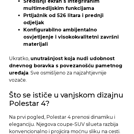
Središnji ekran s integriranim
multimedijskim funkcijama
Prtljažnik od 526 litara i prednji
odjeljak
Konfigurabilno ambijentalno
osvjetljenje i visokokvalitetni završni
materijali
Ukratko,
unutrašnjost koja nudi udobnost
dnevnog boravka s povezanošću pametnog
uređaja
. Sve osmišljeno za najzahtjevnije
vozače.
Što se ističe u vanjskom dizajnu
Polestar 4?
Na prvi pogled, Polestar 4 prenosi dinamiku i
eleganciju. Njegova coupe-SUV silueta razbija
konvencionalno i projicira moćnu sliku na cesti.