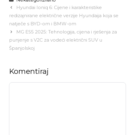
Hyundai Ioniq 6: Cijene i karakteristike
redizajnirane električne verzije Hyundaija koja se
natječe s BYD-om i BMW-om
MG ES5 2025: Tehnologija, cijena i rješenja za
punjenje s V2C za vodeći električni SUV u
Španjolskoj
Komentiraj
Komentar
Ime
E-
Web-
pošta
stranica