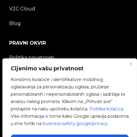
V2C Cloud
Blog
PRAVNI OKVIR
Politika privatnosti
Cijenimo vašu privatnost
Pravna napomena
Koristimo kolačiće i identifikatore mobilnog
oglašavanja za personalizaciju oglasa, pružanje
Politika kolačića
personaliziranih i nepersonaliziranih oglasa i sadržaja te
analizu našeg prometa. Klikom na „Prihvati sve”
Etički kanal
pristajete na našu upotrebu kolačića.
Politika kolačića
.
Više informacija o tome kako Google upravlja podacima
Politika kvalitete
u ime tvrtki na
business.safety.google/privacy
.
Upravljanje kolačićima