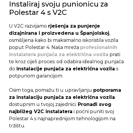
Instaliraj svoju punionicu za
Polestar 4 s V2C
U V2C razvijamo
rješenja za punjenje
dizajnirana i proizvedena u Španjolskoj
,
osmišljena kako bi maksimalno iskoristila vozila
poput Polestar 4. Naša mreža
profesionalnih
instalatera punjača za električna vozila
prati
te kroz cijeli proces: od odabira idealnog punjača
do
instalacije punjača za električna vozila
s
potpunom garancijom.
Osim toga, pomažu ti u upravljanju
potporama
za instalaciju punjača za električna vozila
dostupnim u tvojoj zajednici.
Pronađi svog
najbližeg V2C instalatera
i počni puniti svoj
Polestar 4 s najnaprednijom tehnologijom na
tržištu.