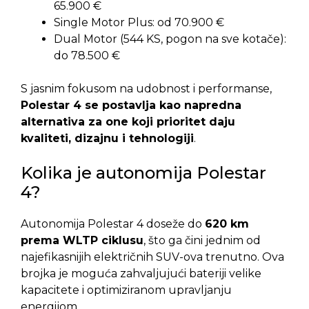
65.900 €
Single Motor Plus: od 70.900 €
Dual Motor (544 KS, pogon na sve kotače):
do 78.500 €
S jasnim fokusom na udobnost i performanse,
Polestar 4 se postavlja kao napredna
alternativa za one koji prioritet daju
kvaliteti, dizajnu i tehnologiji
.
Kolika je autonomija Polestar
4?
Autonomija Polestar 4 doseže do
620 km
prema WLTP ciklusu
, što ga čini jednim od
najefikasnijih električnih SUV-ova trenutno. Ova
brojka je moguća zahvaljujući bateriji velike
kapacitete i optimiziranom upravljanju
energijom.