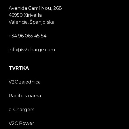
Avenida Camí Nou, 268
46950 Xirivella
Valencia, Španjolska
+34 96 065 45 54
info@v2charge.com
TVRTKA
V2C zajednica
Radite s nama
e-Chargers
V2C Power