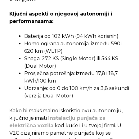
Ključni aspekti o njegovoj autonomiji i
performansama:
Baterija od 102 kWh (94 kWh korisnih)
Homologirana autonomija: između 590 i
620 km (WLTP)
Snaga: 272 KS (Single Motor) ili 544 KS
(Dual Motor)
Prosječna potrošnja: između 17,8 i 18,7
kWh/100 km
Ubrzanje: od 0 do 100 km/h za 3,8 sekundi
(verzija Dual Motor)
Kako bi maksimalno iskoristio ovu autonomiju,
ključno je imati
instalaciju punjača za
električna vozila
kod kuće ili u tvojoj firmi. U
V2C dizajniramo pametne punjače koji se