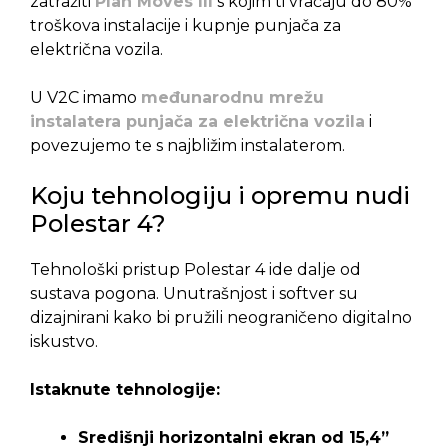
zatražiti
Plan Moves III
s kojim ti vraćaju do 80%
troškova instalacije i kupnje punjača za
električna vozila.
U V2C imamo
međunarodnu mrežu
instalatera punjača za električna vozila
i
povezujemo te s najbližim instalaterom.
Koju tehnologiju i opremu nudi
Polestar 4?
Tehnološki pristup Polestar 4 ide dalje od
sustava pogona. Unutrašnjost i softver su
dizajnirani kako bi pružili neograničeno digitalno
iskustvo.
Istaknute tehnologije:
Središnji horizontalni ekran od 15,4”