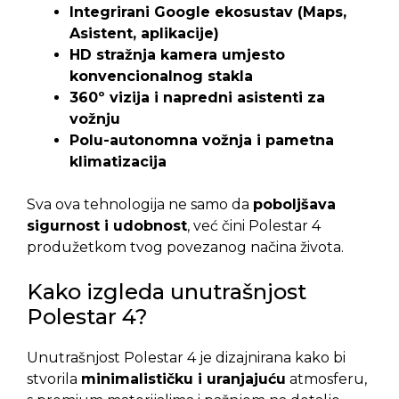
Integrirani Google ekosustav (Maps,
Asistent, aplikacije)
HD stražnja kamera umjesto
konvencionalnog stakla
360º vizija i napredni asistenti za
vožnju
Polu-autonomna vožnja i pametna
klimatizacija
Sva ova tehnologija ne samo da
poboljšava
sigurnost i udobnost
, već čini Polestar 4
produžetkom tvog povezanog načina života.
Kako izgleda unutrašnjost
Polestar 4?
Unutrašnjost Polestar 4 je dizajnirana kako bi
stvorila
minimalističku i uranjajuću
atmosferu,