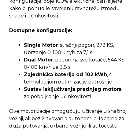
konfiguracije, obje 100% električne, osmišljene
kako bi ponudile savršenu ravnotežu između
snage i učinkovitosti.
Dostupne konfiguracije:
Single Motor
: stražnji pogon, 272 KS,
ubrzanje 0-100 km/h za 7,1 s
Dual Motor
: pogon na sve kotače, 544 KS,
0-100 km/h za 3,8 s
Zajednička baterija od 102 kWh
, s
tehnologijom optimizacije potrošnje
Sustav isključivanja prednjeg motora
za poboljšanje učinkovitosti
Ove motorizacije omogućuju uživanje u snažnoj
vožnji, ali bez žrtvovanja autonomije. Idealno za
duža putovanja, urbanu vožnju ili autocestu.