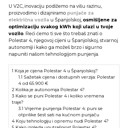
U V2C, inovaciju podižemo na višu razinu,
proizvodimo i dizajniramo
punjače za
električna vozila
u Španjolskoj,
osmišljene za
optimizaciju svakog kWh koji ulazi u tvoje
vozilo
. Reći ćemo ti sve što trebaš znati o
Polestar 4, njegovoj cijeni u Španjolskoj, stvarnoj
autonomiji i kako ga možeš brzo i sigurno
napuniti našom tehnologijom punjenja.
1
Koja je cijena Polestar 4 u Španjolskoj?
1.1
Sažetak cijena i dostupnih verzija: Polestar
4 od 65.900 €
2
Kolika je autonomija Polestar 4?
3
Kako se puni Polestar 4 i koliko vremena
traje?
3.1
Vrijeme punjenja Polestar 4: puni se
otprilike šest sati na kućnom punjaču
4
Koju tehnologiju i opremu nudi Polestar 4?
5
Kako izgleda unutrašnjost Polestar 4?