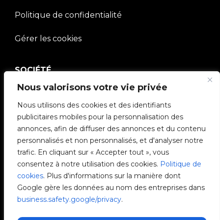
Politique de confidentialité
Gérer les cookies
SOCIÉTÉ
Nous valorisons votre vie privée
Communauté V2C
Nous utilisons des cookies et des identifiants
publicitaires mobiles pour la personnalisation des
e-Chargers
annonces, afin de diffuser des annonces et du contenu
personnalisés et non personnalisés, et d'analyser notre
V2C Cloud
trafic. En cliquant sur « Accepter tout », vous
consentez à notre utilisation des cookies.
Politique de
V2C Payments
cookies
. Plus d'informations sur la manière dont
Google gère les données au nom des entreprises dans
Blog
business.safety.google/privacy
.
V2C Affiliate Program