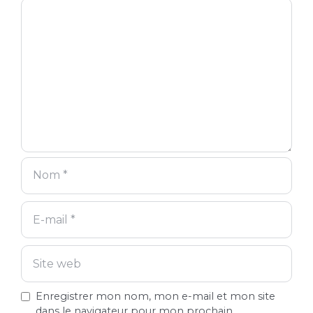
Commentaire
Nom
E-
Site
mail
web
Enregistrer mon nom, mon e-mail et mon site
dans le navigateur pour mon prochain