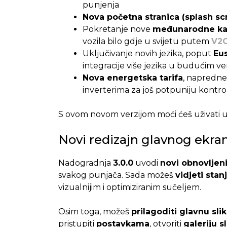
punjenja
Nova početna stranica (splash sc
Pokretanje nove
međunarodne kar
vozila bilo gdje u svijetu putem
V2C
Uključivanje novih jezika, poput
Eu
integracije više jezika u budućim ve
Nova energetska tarifa
, napredne 
inverterima za još potpuniju kontro
S ovom novom verzijom moći ćeš uživati 
Novi redizajn glavnog ekra
Nadogradnja
3.0.0
uvodi
novi obnovljeni
svakog punjača. Sada možeš
vidjeti sta
vizualnijim i optimiziranim sučeljem.
Osim toga, možeš
prilagoditi glavnu sli
pristupiti
postavkama
, otvoriti
galeriju sl