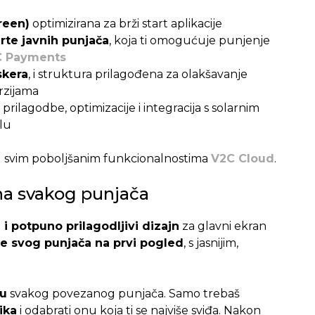
reen)
optimizirana za brži start aplikacije
te javnih punjača
, koja ti omogućuje punjenje
 Payments
skera
, i struktura prilagođena za olakšavanje
rzijama
prilagodbe, optimizacije i integracija s solarnim
lu
u svim poboljšanim funkcionalnostima
V2C Cloud
.
na svakog punjača
 i potpuno prilagodljivi dizajn
za glavni ekran
nje svog punjača na prvi pogled
, s jasnijim,
ku
svakog povezanog punjača. Samo trebaš
ika
i odabrati onu koja ti se najviše sviđa. Nakon