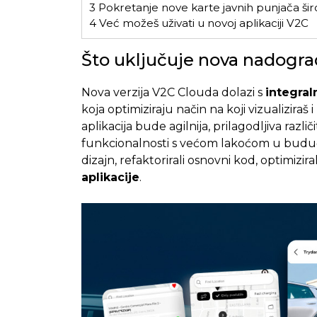
3
Pokretanje nove karte javnih punjača šir
4
Već možeš uživati u novoj aplikaciji V2C
Što uključuje nova nadogra
Nova verzija V2C Clouda dolazi s
integral
koja optimiziraju način na koji vizualiziraš
aplikacija bude agilnija, prilagodljiva razli
funkcionalnosti s većom lakoćom u budućn
dizajn, refaktorirali osnovni kod, optimizira
aplikacije
.