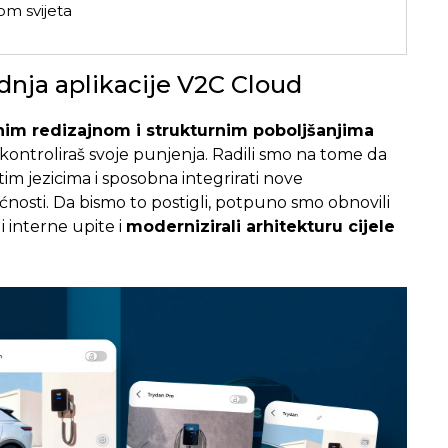
om svijeta
dnja aplikacije V2C Cloud
nim redizajnom i strukturnim poboljšanjima
 i kontroliraš svoje punjenja. Radili smo na tome da
čitim jezicima i sposobna integrirati nove
osti. Da bismo to postigli, potpuno smo obnovili
li interne upite i
modernizirali arhitekturu cijele