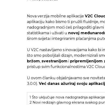
Nova verzija mobilne aplikacije
V2C Clou
aplikaciju kako bismo ti pružili fluidnije, m
nadogradnjom moći ćeš prilagoditi glavni 
statistikama i uživati u
novoj međunarodno
širom svijeta i integriranim plaćanjima p
U V2C nastavljamo s inovacijama kako bi 
što smo poboljšali dizajn, modernizirali sm
bržom
,
svestranijom
i
pripremljenijom 
pristup svim funkcionalnostima V2C Clouda 
U ovom članku objašnjavamo sve novitete k
3.0.0).
Već danas ažuriraj svoju aplikaci
1
Što uključuje nova nadogradnja aplikacij
2
Novi redizajn glavnog ekrana svakog pu