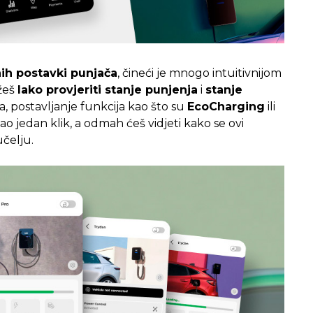
nih postavki punjača
, čineći je mnogo intuitivnijom
žeš
lako provjeriti stanje punjenja
i
stanje
a, postavljanje funkcija kao što su
EcoCharging
ili
o jedan klik, a odmah ćeš vidjeti kako se ovi
čelju.