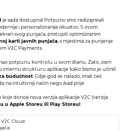
d
je sada dostupna! Potpuno smo redizajnirali
odernije i personaliziranije iskustvo. S ovom
ekran svog punjača, pristupiti optimiziranim
j karti javnih punjača
, s mjestima za punjenje
utem V2C Payments.
imao potpunu kontrolu u svom dlanu. Zato, osim
o internu strukturu aplikacije kako bismo je učinili
za budućnost
. Gdje god se nalazio, imat ćeš
na intuitivniji način nego ikad prije.
oje donosi nova verzija aplikacije V2C (verzija
ju u Apple Storeu ili Play Storeu!
e V2C Cloud
njača