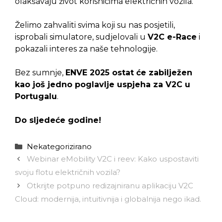
olakšavaju život korisnicima električnih vozila.
Želimo zahvaliti svima koji su nas posjetili,
isprobali simulatore, sudjelovali u
V2C e-Race
i
pokazali interes za naše tehnologije.
Bez sumnje,
ENVE 2025 ostat će zabilježen
kao još jedno poglavlje uspjeha za V2C u
Portugalu
.
Do sljedeće godine!
Kategorije
Nekategorizirano
Webinar eMobility V2C i reev: Kako uspostaviti
svoju flotu električnih vozila?
Otkrijte potpuno redizajniranu aplikaciju V2C
Cloud: modernija, intuitivnija i globalnija nego ikad.