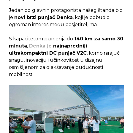
Jedan od glavnih protagonista našeg štanda bio
je
novi brzi punjač Denka
, koji je pobudio
ogroman interes među posjetiteljima.
S kapacitetom punjenja do
140 km za samo 30
minuta
,
Denka je
najnapredniji
ultrakompaktni DC punjač V2C
, kombinirajući
snagu, inovaciju i učinkovitost u dizajnu
osmišljenom za olakšavanje budućnosti
mobilnosti.