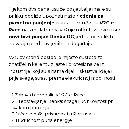
Tijekom dva dana, tisuće posjetitelja imale su
priliku pobliže upoznati naše
rješenja za
pametno punjenje
, iskusiti uzbuđenje
V2C e-
Race
na simulatorima vožnje i otkriti iz prve ruke
novi brzi punjač Denka DC
, jednu od velikih
inovacija predstavljenih na događaju.
V2C-ov štand postao je mjesto susreta za
znatiželjnike, entuzijaste i profesionalce iz
industrije, koji su s nama dijelili iskustva, ideje i,
prije svega, strast prema električnoj mobilnosti.
1
Zabava i adrenalin s V2C e-Race
2
Predstavljanje Denka: snaga i učinkovitost pri
svakom punjenju
3
Jačanje naše prisutnosti u Portugalu
4
Budućnost puna energije