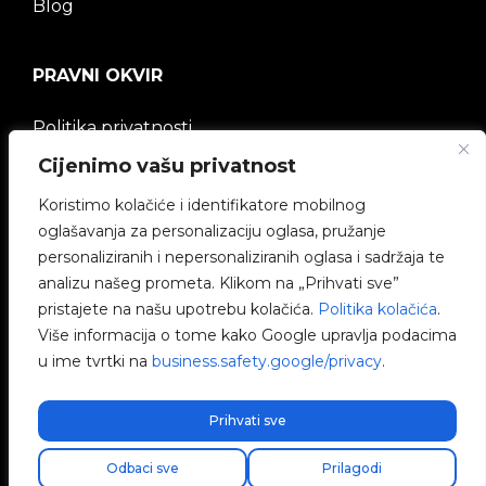
Blog
PRAVNI OKVIR
Politika privatnosti
Cijenimo vašu privatnost
Pravna napomena
Koristimo kolačiće i identifikatore mobilnog
Politika kolačića
oglašavanja za personalizaciju oglasa, pružanje
personaliziranih i nepersonaliziranih oglasa i sadržaja te
Etički kanal
analizu našeg prometa. Klikom na „Prihvati sve”
pristajete na našu upotrebu kolačića.
Politika kolačića
.
Politika kvalitete
Više informacija o tome kako Google upravlja podacima
u ime tvrtki na
business.safety.google/privacy
.
Upravljanje kolačićima
Prihvati sve
Odbaci sve
Prilagodi
V2C © 2026 All rights reserved.