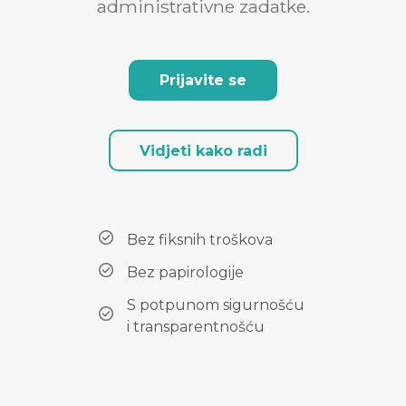
administrativne zadatke.
Prijavite se
Vidjeti kako radi
Bez fiksnih troškova
Bez papirologije
S potpunom sigurnošću
i transparentnošću