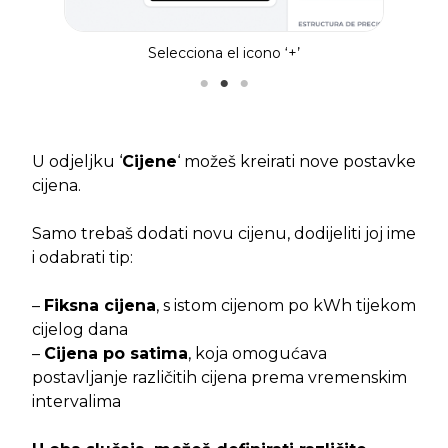
Selecciona el icono ‘+’
Cr
U odjeljku ‘
Cijene
‘ možeš kreirati nove postavke
cijena.
Samo trebaš dodati novu cijenu, dodijeliti joj ime
i odabrati tip:
–
Fiksna cijena
, s istom cijenom po kWh tijekom
cijelog dana
–
Cijena po satima
, koja omogućava
postavljanje različitih cijena prema vremenskim
intervalima