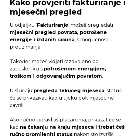
Kako provjeriti fakturiranje i
mjesečni pregled
U odjeljku ‘
Fakturiranje
‘ možeš pregledati
mjesečni pregled povrata, potrošene
energije i izdanih računa
, s mogućnošću
preuzimanja.
Također možeš vidjeti razdvojeno po
zaposleniku s
potrošenom energijom,
troškom i odgovarajućim povratom
.
U slučaju
pregleda tekućeg mjeseca
, status
će se prikazivati kao u tijeku dok mjesec ne
završi.
Ako ručno upravljaš plaćanjima, prikazat će se
kao
na čekanju na kraju mjeseca i trebat ćeš
ručno promijeniti status
nakon što izvršiš