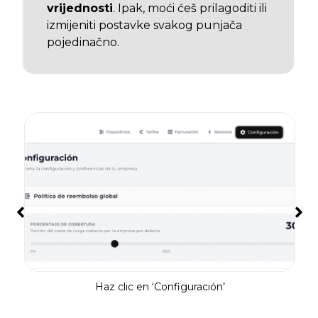
vrijednosti
. Ipak, moći ćeš prilagoditi ili
izmijeniti postavke svakog punjača
pojedinačno.
s
Haz clic en ‘Configuración’
Vi