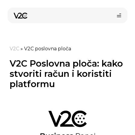
Preskoči
na
sadržaj
V2C
»
V2C poslovna ploča
V2C Poslovna ploča: kako
stvoriti račun i koristiti
platformu
Kupi online