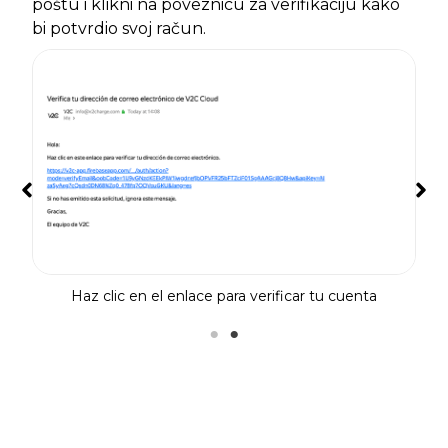
poštu i klikni na poveznicu za verifikaciju kako
bi potvrdio svoj račun.
 de
Cr
Haz clic en el enlace para verificar tu cuenta