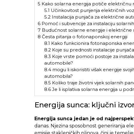
5
Kako solarna energija potiče električnu
5.1
Učinkovitost punjenja električnih voz
5.2
Instalacija punjača za električne au
6
Pomoć i subvencije za instalaciju solarnih
7
Budućnost solarne energije i električne 
8
Česta pitanja o fotonaponskoj energiji
8.1
Kako funkcionira fotonaponska ener
8.2
Koje su prednosti instalacije punja
8.3
Koje vrste pomoći postoje za instalac
automobile?
8.4
mogu li iskoristiti višak energije svo
automobila?
8.5
Koliko traje životni vijek solarnih pan
8.6
Je li isplativa solarna energija u po
Energija sunca: ključni izv
Energija sunca jedan je od najperspekt
danas. Njezina sposobnost generiranja elekt
emisije stakleničkih plinova, čini je temelj