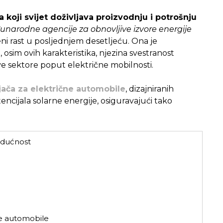
a koji svijet doživljava proizvodnju i potrošnju
narodne agencije za obnovljive izvore energije
eni rast u posljednjem desetljeću. Ona je
o, osim ovih karakteristika, njezina svestranost
ve sektore poput električne mobilnosti.
ača za električne automobile
, dizajniranih
ncijala solarne energije, osiguravajući tako
budućnost
ne automobile