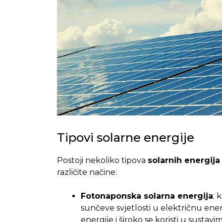
Tipovi solarne energije
Postoji nekoliko tipova
solarnih energija
različite načine:
Fotonaponska solarna energija
: 
sunčeve svjetlosti u električnu energ
energije i široko se koristi u sustavi