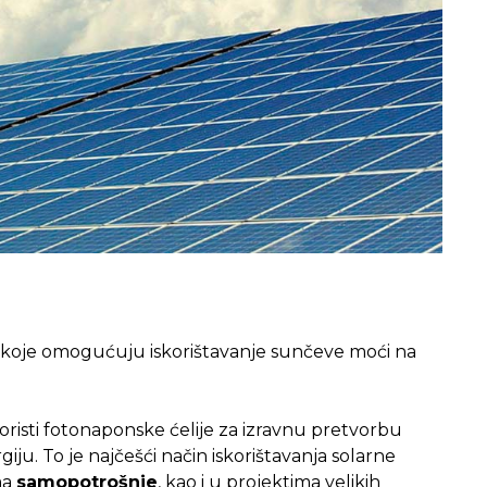
koje omogućuju iskorištavanje sunčeve moći na
koristi fotonaponske ćelije za izravnu pretvorbu
iju. To je najčešći način iskorištavanja solarne
ma
samopotrošnje
, kao i u projektima velikih