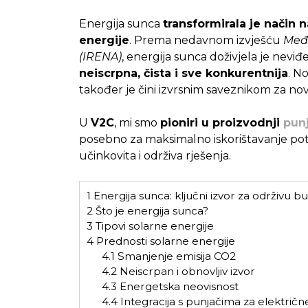
Energija sunca
transformirala je način n
energije
. Prema nedavnom izvješću
Među
(IRENA)
, energija sunca doživjela je neviđ
neiscrpna, čista i sve konkurentnija
. N
također je čini izvrsnim saveznikom za no
U
V2C
, mi smo
pioniri u proizvodnji
punj
posebno za maksimalno iskorištavanje pote
učinkovita i održiva rješenja.
1
Energija sunca: ključni izvor za održivu 
2
Što je energija sunca?
3
Tipovi solarne energije
4
Prednosti solarne energije
4.1
Smanjenje emisija CO2
4.2
Neiscrpan i obnovljiv izvor
4.3
Energetska neovisnost
4.4
Integracija s punjačima za električ