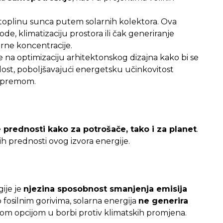
 toplinu sunca putem solarnih kolektora. Ova
vode, klimatizaciju prostora ili čak generiranje
arne koncentracije.
se na optimizaciju arhitektonskog dizajna kako bi se
lost, poboljšavajući energetsku učinkovitost
opremom.
 prednosti kako za potrošače, tako i za planet
.
 prednosti ovog izvora energije.
ije je
njezina sposobnost smanjenja emisija
o fosilnim gorivima, solarna energija
ne generira
učnom opcijom u borbi protiv klimatskih promjena.