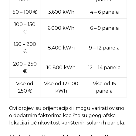
50 – 100 €
3.600 kWh
4 – 6 panela
100 – 150
6.000 kWh
6 – 9 panela
€
150 – 200
8.400 kWh
9 – 12 panela
€
200 – 250
10.800 kWh
12 – 14 panela
€
Više od
Više od 12.000
Više od 15
250 €
kWh
panela
Ovi brojevi su orijentacijski i mogu varirati ovisno
o dodatnim faktorima kao što su geografska
lokacija i učinkovitost korištenih solarnih panela.