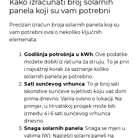
Kako izračunati broj solarnih
panela koji su vam potrebni
Precizan izračun broja solarnih panela koji su
vam potrebni ovisi o nekoliko ključnih
elemenata:
Godišnja potrošnja u kWh
: Ove podatke
možete dobiti iz računa za struju. To je prvi
i najvažniji korak za saznanje koliko
solarnih panela je potrebno.
Sati sunčevog vrhunca
: To je broj sati
iskoristive sunčeve svjetlosti koju vaš dom
prima dnevno. Varira ovisno o lokaciji. Na
primjer, u Hrvatskoj prosjek može biti
između 4 i 6 sati sunčevog vrhunca
dnevno.
Snaga solarnih panela
: Snaga se mjeri u
vatima (W). Najčešći solarni paneli na