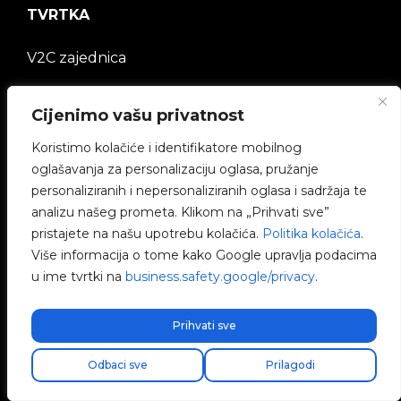
TVRTKA
V2C zajednica
Radite s nama
Cijenimo vašu privatnost
e-Chargers
Koristimo kolačiće i identifikatore mobilnog
oglašavanja za personalizaciju oglasa, pružanje
V2C Power
personaliziranih i nepersonaliziranih oglasa i sadržaja te
analizu našeg prometa. Klikom na „Prihvati sve”
V2C Cloud
pristajete na našu upotrebu kolačića.
Politika kolačića
.
Više informacija o tome kako Google upravlja podacima
Blog
u ime tvrtki na
business.safety.google/privacy
.
Prihvati sve
PRAVNI OKVIR
Odbaci sve
Prilagodi
Politika privatnosti