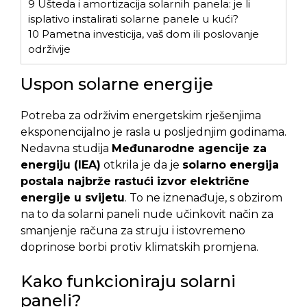
9
Ušteda i amortizacija solarnih panela: je li
isplativo instalirati solarne panele u kući?
10
Pametna investicija, vaš dom ili poslovanje
održivije
Uspon solarne energije
Potreba za održivim energetskim rješenjima
eksponencijalno je rasla u posljednjim godinama.
Nedavna studija
Međunarodne agencije za
energiju (IEA)
otkrila je da je
solarno energija
postala najbrže rastući izvor električne
energije u svijetu
. To ne iznenađuje, s obzirom
na to da solarni paneli nude učinkovit način za
smanjenje računa za struju i istovremeno
doprinose borbi protiv klimatskih promjena.
Kako funkcioniraju solarni
paneli?