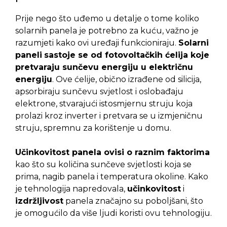
Prije nego što uđemo u detalje o tome koliko
solarnih panela je potrebno za kuću, važno je
razumjeti kako ovi uređaji funkcioniraju.
Solarni
paneli
sastoje se od fotovoltačkih ćelija koje
pretvaraju sunčevu energiju u električnu
energiju
. Ove ćelije, obično izrađene od silicija,
apsorbiraju sunčevu svjetlost i oslobađaju
elektrone, stvarajući istosmjernu struju koja
prolazi kroz inverter i pretvara se u izmjeničnu
struju, spremnu za korištenje u domu.
Učinkovitost panela ovisi o raznim faktorima
kao što su količina sunčeve svjetlosti koja se
prima, nagib panela i temperatura okoline. Kako
je tehnologija napredovala,
učinkovitost
i
izdržljivost
panela značajno su poboljšani, što
je omogućilo da više ljudi koristi ovu tehnologiju.