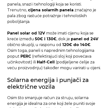
panela, snazi i tehnologiji koja se koristi.
Trenutno,
cijena solarnih panela
značajno je
pala zbog rastuće potražnje i tehnoloških
poboljšanja.
Panel solar od 12V
može imati cijenu koja se
kreće između
50€ i 130€
, dok je
panel od 24V
obično skuplji, u rasponu od
120€ do 140€
.
Osim toga, paneli s naprednim tehnologijama
poput
PERC
(reflektirajući sloj koji povećava
učinkovitost) ili
Half-Cell
(podijeljene ćelije za
veću proizvodnju) također mogu varirati u cijeni.
Solarna energija i punjači za
električne vozila
Osim što smanjuje račun za struju, solarna
energija je idealna za one koji žele puniti svoje