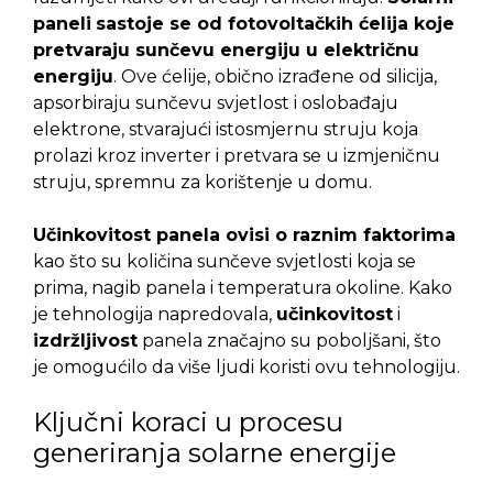
paneli
sastoje se od fotovoltačkih ćelija koje
pretvaraju sunčevu energiju u električnu
energiju
. Ove ćelije, obično izrađene od silicija,
apsorbiraju sunčevu svjetlost i oslobađaju
elektrone, stvarajući istosmjernu struju koja
prolazi kroz inverter i pretvara se u izmjeničnu
struju, spremnu za korištenje u domu.
Učinkovitost panela ovisi o raznim faktorima
kao što su količina sunčeve svjetlosti koja se
prima, nagib panela i temperatura okoline. Kako
je tehnologija napredovala,
učinkovitost
i
izdržljivost
panela značajno su poboljšani, što
je omogućilo da više ljudi koristi ovu tehnologiju.
Ključni koraci u procesu
generiranja solarne energije