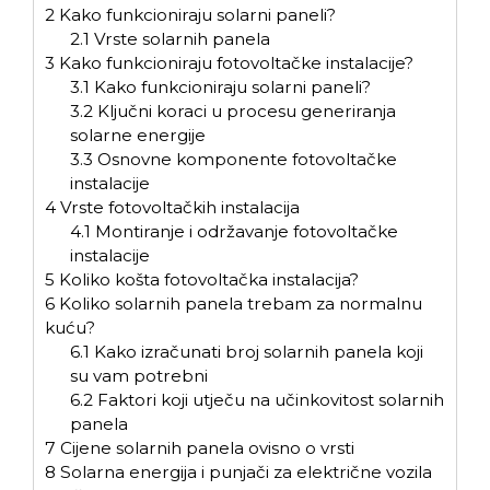
2
Kako funkcioniraju solarni paneli?
2.1
Vrste solarnih panela
3
Kako funkcioniraju fotovoltačke instalacije?
3.1
Kako funkcioniraju solarni paneli?
3.2
Ključni koraci u procesu generiranja
solarne energije
3.3
Osnovne komponente fotovoltačke
instalacije
4
Vrste fotovoltačkih instalacija
4.1
Montiranje i održavanje fotovoltačke
instalacije
5
Koliko košta fotovoltačka instalacija?
6
Koliko solarnih panela trebam za normalnu
kuću?
6.1
Kako izračunati broj solarnih panela koji
su vam potrebni
6.2
Faktori koji utječu na učinkovitost solarnih
panela
7
Cijene solarnih panela ovisno o vrsti
8
Solarna energija i punjači za električne vozila