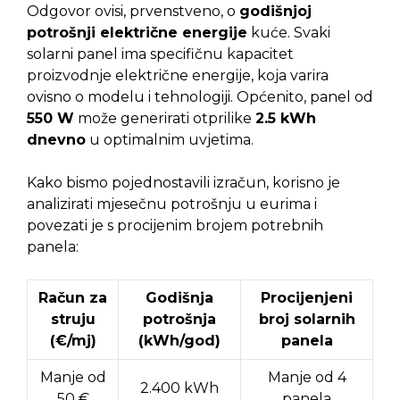
Odgovor ovisi, prvenstveno, o
godišnjoj
potrošnji električne energije
kuće. Svaki
solarni panel ima specifičnu kapacitet
proizvodnje električne energije, koja varira
ovisno o modelu i tehnologiji. Općenito, panel od
550 W
može generirati otprilike
2.5 kWh
dnevno
u optimalnim uvjetima.
Kako bismo pojednostavili izračun, korisno je
analizirati mjesečnu potrošnju u eurima i
povezati je s procijenim brojem potrebnih
panela:
Račun za
Godišnja
Procijenjeni
struju
potrošnja
broj solarnih
(€/mj)
(kWh/god)
panela
Manje od
Manje od 4
2.400 kWh
50 €
panela