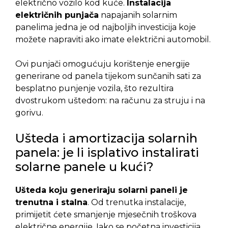
električno vozilo kod kuće.
Instalacija
električnih punjača
napajanih solarnim
panelima jedna je od najboljih investicija koje
možete napraviti ako imate električni automobil.
Ovi punjači omogućuju korištenje energije
generirane od panela tijekom sunčanih sati za
besplatno punjenje vozila, što rezultira
dvostrukom uštedom: na računu za struju i na
gorivu.
Ušteda i amortizacija solarnih
panela: je li isplativo instalirati
solarne panele u kući?
Ušteda koju generiraju solarni paneli je
trenutna i stalna
. Od trenutka instalacije,
primijetit ćete smanjenje mjesečnih troškova
električne energije. Iako se početna investicija