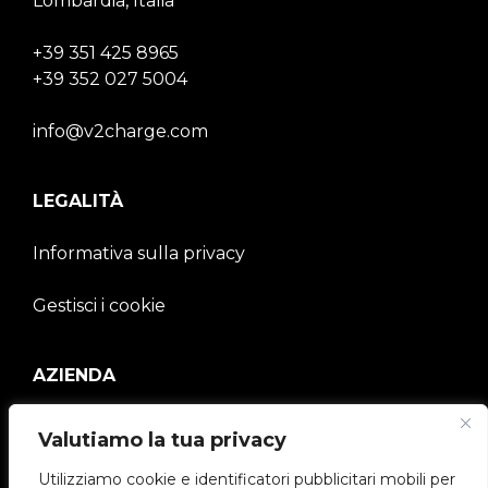
Lombardia, Italia
+39 351 425 8965
+39 352 027 5004
info@v2charge.com
LEGALITÀ
Informativa sulla privacy
Gestisci i cookie
AZIENDA
V2C Community
Valutiamo la tua privacy
e-Chargers
Utilizziamo cookie e identificatori pubblicitari mobili per