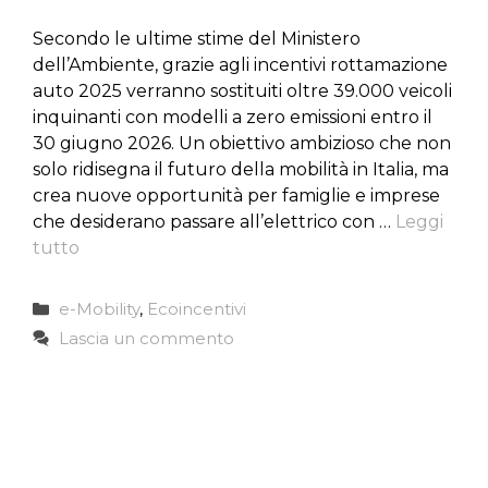
Secondo le ultime stime del Ministero
dell’Ambiente, grazie agli incentivi rottamazione
auto 2025 verranno sostituiti oltre 39.000 veicoli
inquinanti con modelli a zero emissioni entro il
30 giugno 2026. Un obiettivo ambizioso che non
solo ridisegna il futuro della mobilità in Italia, ma
crea nuove opportunità per famiglie e imprese
che desiderano passare all’elettrico con …
Leggi
tutto
Categorie
e-Mobility
,
Ecoincentivi
Lascia un commento