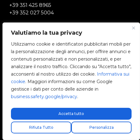
+39 351 425 8965
+39 352 027 5004
info@v2charge.com
Valutiamo la tua privacy
Utilizziamo cookie e identificatori pubblicitari mobili per
LEGALITÀ
la personalizzazione degli annunci, per offrire annunci e
contenuti personalizzati e non personalizzati, e per
Informativa sulla privacy
analizzare il nostro traffico. Cliccando su "Accetta tutto",
acconsenti al nostro utilizzo dei cookie.
Informativa sui
Gestisci i cookie
cookie
. Maggiori informazioni su come Google
gestisce i dati per conto delle aziende in
business.safety.google/privacy
.
AZIENDA
V2C Community
Accetta tutto
Spedizione express gratuita!
e-Chargers
Rifiuta Tutto
Personalizza