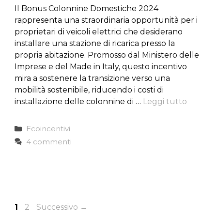
Il Bonus Colonnine Domestiche 2024
rappresenta una straordinaria opportunità per i
proprietari di veicoli elettrici che desiderano
installare una stazione di ricarica presso la
propria abitazione. Promosso dal Ministero delle
Imprese e del Made in Italy, questo incentivo
mira a sostenere la transizione verso una
mobilità sostenibile, riducendo i costi di
installazione delle colonnine di …
Leggi tutto
Categorie
Ecoincentivi
4 commenti
Pagina
Pagina
1
2
Successivo
→