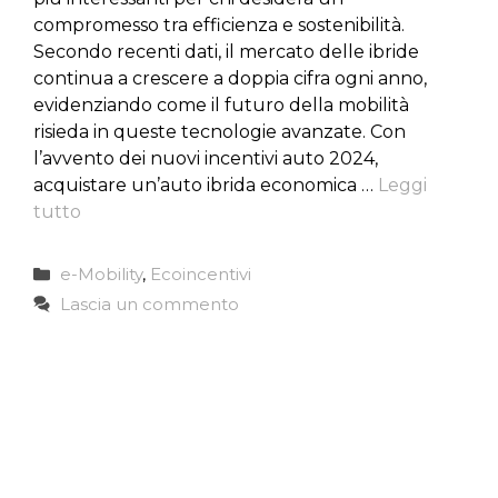
compromesso tra efficienza e sostenibilità.
Secondo recenti dati, il mercato delle ibride
continua a crescere a doppia cifra ogni anno,
evidenziando come il futuro della mobilità
risieda in queste tecnologie avanzate. Con
l’avvento dei nuovi incentivi auto 2024,
acquistare un’auto ibrida economica …
Leggi
tutto
Categorie
e-Mobility
,
Ecoincentivi
Lascia un commento