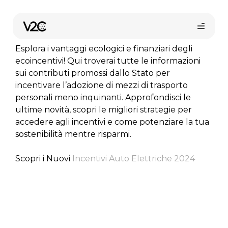
Vai
al
Ecoincentivi
contenuto
Esplora i vantaggi ecologici e finanziari degli
ecoincentivi! Qui troverai tutte le informazioni
sui contributi promossi dallo Stato per
incentivare l’adozione di mezzi di trasporto
personali meno inquinanti. Approfondisci le
ultime novità, scopri le migliori strategie per
accedere agli incentivi e come potenziare la tua
sostenibilità mentre risparmi.
Shop online
Scopri i Nuovi
Incentivi Auto Elettriche 2024