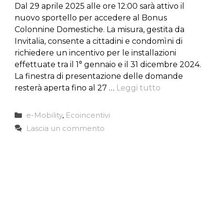
Dal 29 aprile 2025 alle ore 12:00 sarà attivo il
nuovo sportello per accedere al Bonus
Colonnine Domestiche. La misura, gestita da
Invitalia, consente a cittadini e condomìni di
richiedere un incentivo per le installazioni
effettuate tra il 1° gennaio e il 31 dicembre 2024.
La finestra di presentazione delle domande
resterà aperta fino al 27 …
Leggi tutto
Categorie
e-Mobility
,
Ecoincentivi
Lascia un commento