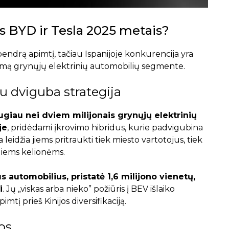
 BYD ir Tesla 2025 metais?
endrą apimtį, tačiau Ispanijoje konkurencija yra
ašumą grynųjų elektrinių automobilių segmente.
u dviguba strategija
giau nei dviem milijonais grynųjų elektrinių
je
, pridėdami įkrovimo hibridus, kurie padvigubina
 leidžia jiems pritraukti tiek miesto vartotojus, tiek
lgiems kelionėms.
us automobilius, pristatė 1,6 milijono vienetų,
i
. Jų „viskas arba nieko” požiūris į BEV išlaiko
tį prieš Kinijos diversifikaciją.
vos