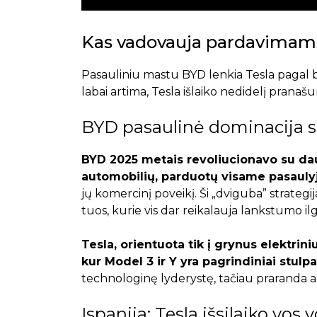
Kas vadovauja pardavimams
Pasauliniu mastu BYD lenkia Tesla pagal b
labai artima, Tesla išlaiko nedidelį pran
BYD pasaulinė dominacija s
BYD 2025 metais revoliucionavo su dau
automobilių, parduotų visame pasauly
jų komercinį poveikį. Ši „dviguba” strategija
tuos, kurie vis dar reikalauja lankstumo i
Tesla, orientuota tik į grynus elektrini
kur Model 3 ir Y yra pagrindiniai stulpa
technologinę lyderystę, tačiau praranda apim
Ispanija: Tesla išsilaiko vos 