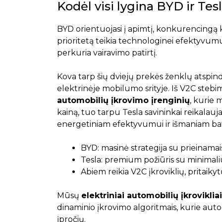
Kodėl visi lygina BYD ir Tes
BYD orientuojasi į apimtį, konkurencingą ka
prioritetą teikia technologinei efektyvumui
perkuria vairavimo patirtį.
Kova tarp šių dviejų prekės ženklų atspin
elektrinėje mobilumo srityje. Iš V2C stebi
automobilių įkrovimo įrenginių
, kurie 
kainą, tuo tarpu Tesla savininkai reikalau
energetiniam efektyvumui ir išmaniam bat
BYD: masinė strategija su prieinamais
Tesla: premium požiūris su minimaliu
Abiem reikia V2C įkroviklių, pritaiky
Mūsų
elektriniai automobilių įkrovikliai
dinaminio įkrovimo algoritmais, kurie automa
įpročių.