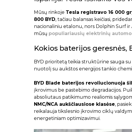
Mūsų rinkoje
Tesla registravo 16 000 gr
800 BYD
, tačiau balansas keičiasi, pride
nacionaliniu etalonu, nors Dolphin Surf 
mūsų
populiariausių elektrinių automo
Kokios baterijos geresnės, 
BYD prioritetą teikia struktūrine sauga s
nuotolį su aukštos energijos tankio chem
BYD Blade baterijos revoliucionuoja 
įkrovimus be pastebimo degradacijos. Puiki
absoliutaus patikimumo realiomis sąlygom
NMC/NCA aukščiausiose klasėse
, pasie
reikalauja tikslesnio įkrovimo ciklų vald
energetiniam optimizavimui.