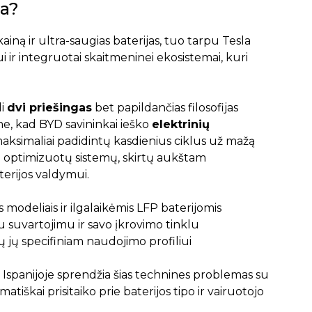
la?
iną ir ultra-saugias baterijas, tuo tarpu Tesla
 ir integruotai skaitmeninei ekosistemai, kuri
di
dvi priešingas
bet papildančias filosofijas
me, kad BYD savininkai ieško
elektrinių
maksimaliai padidintų kasdienius ciklus už mažą
ja optimizuotų sistemų, skirtų aukštam
erijos valdymui.
 modeliais ir ilgalaikėmis LFP baterijomis
 suvartojimu ir savo įkrovimo tinklu
tų jų specifiniam naudojimo profiliui
Ispanijoje sprendžia šias technines problemas su
tiškai prisitaiko prie baterijos tipo ir vairuotojo