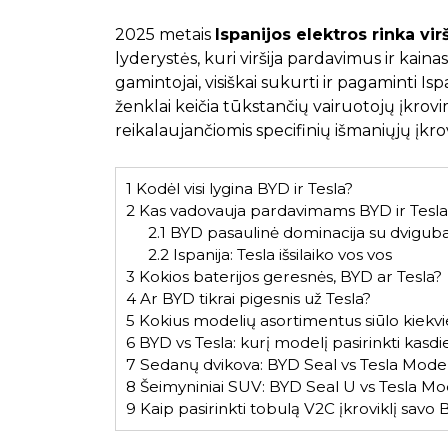
2025 metais
Ispanijos elektros rinka vir
lyderystės, kuri viršija pardavimus ir kaina
gamintojai, visiškai sukurti ir pagaminti Is
ženklai keičia tūkstančių vairuotojų įkrovi
reikalaujančiomis specifinių išmaniųjų įk
1
Kodėl visi lygina BYD ir Tesla?
2
Kas vadovauja pardavimams BYD ir Tesla
2.1
BYD pasaulinė dominacija su dviguba 
2.2
Ispanija: Tesla išsilaiko vos vos
3
Kokios baterijos geresnės, BYD ar Tesla?
4
Ar BYD tikrai pigesnis už Tesla?
5
Kokius modelių asortimentus siūlo kiekv
6
BYD vs Tesla: kurį modelį pasirinkti kasd
7
Sedanų dvikova: BYD Seal vs Tesla Model
8
Šeimyniniai SUV: BYD Seal U vs Tesla Mo
9
Kaip pasirinkti tobulą V2C įkroviklį savo 