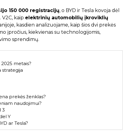
šijo 150 000 registracijų
, o BYD ir Tesla kovoja dėl
s. V2C, kaip
elektrinių automobilių įkroviklių
panijoje, kasdien analizuojame, kaip šios dvi prekės
mo įpročius, kiekvienas su technologijomis,
rovimo sprendimų.
 2025 metais?
strategija
iena prekės ženklas?
ieniam naudojimui?
 3
del Y
BYD ar Tesla?