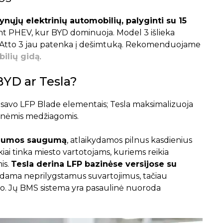
ynųjų elektrinių automobilių, palyginti su 15
dant PHEV, kur BYD dominuoja. Model 3 išlieka
ir Atto 3 jau patenka į dešimtuką. Rekomenduojame
bilių gidą
.
BYD ar Tesla?
u savo LFP Blade elementais; Tesla maksimalizuoja
inėmis medžiagomis.
šilumos saugumą
, atlaikydamos pilnus kasdienius
ai tinka miesto vartotojams, kuriems reikia
is.
Tesla derina LFP bazinėse versijose su
kdama neprilygstamus suvartojimus, tačiau
ymo. Jų BMS sistema yra pasaulinė nuoroda