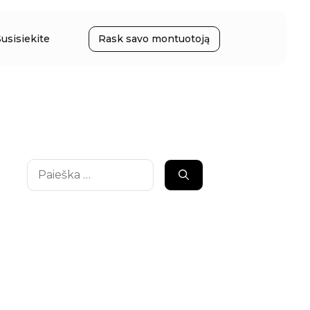
Susisiekite
Rask savo montuotoją
Ieškoti: