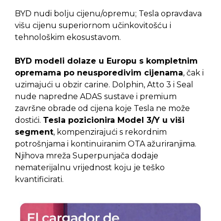
BYD nudi bolju cijenu/opremu; Tesla opravdava
višu cijenu superiornom učinkovitošću i
tehnološkim ekosustavom.
BYD modeli dolaze u Europu s kompletnim
opremama po neusporedivim cijenama
, čak i
uzimajući u obzir carine. Dolphin, Atto 3 i Seal
nude napredne ADAS sustave i premium
završne obrade od cijena koje Tesla ne može
dostići.
Tesla pozicionira Model 3/Y u viši
segment
, kompenzirajući s rekordnim
potrošnjama i kontinuiranim OTA ažuriranjima.
Njihova mreža Superpunjača dodaje
nematerijalnu vrijednost koju je teško
kvantificirati.