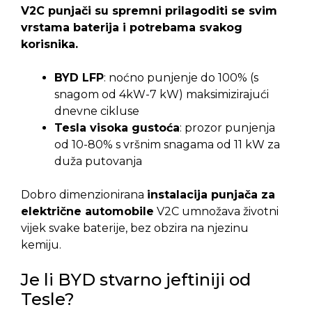
V2C punjači su spremni prilagoditi se svim
vrstama baterija i potrebama svakog
korisnika.
BYD LFP
: noćno punjenje do 100% (s
snagom od 4kW-7 kW) maksimizirajući
dnevne cikluse
Tesla visoka gustoća
: prozor punjenja
od 10-80% s vršnim snagama od 11 kW za
duža putovanja
Dobro dimenzionirana
instalacija punjača za
električne automobile
V2C umnožava životni
vijek svake baterije, bez obzira na njezinu
kemiju.
Je li BYD stvarno jeftiniji od
Tesle?