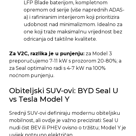
LFP Blade baterijom, kompletnom
opremom od serije (više naprednih ADAS-
a) i rafiniranim interijerom koji prioritizira
udobnost nad minimalizmom. Idealno za
one koji traže maksimalnu vrijednost bez
odricanja od taktilne kvalitete.
Za V2C, razlika je u punjenju:
za Model 3
preporučujemo 7-11 kW s prozorom 20-80%; a
za Seal optimalno radi s 4-7 kW na 100%
noćnom punjenju.
Obiteljski SUV-ovi: BYD Seal U
vs Tesla Model Y
Srednji SUV-ovi definiraju modernu obiteljsku
mobilnost, ali ovdje je važno precizirati: Seal U
nudi čist BEV ili PHEV ovisno o tržištu; Model Y je
uvijek potpuno električan.