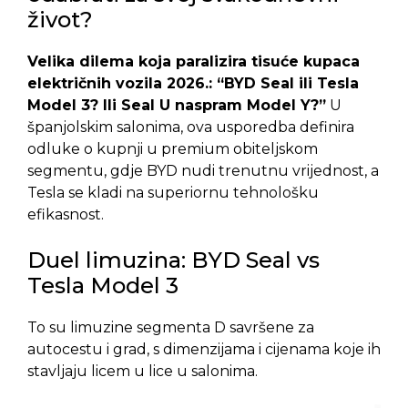
život?
Velika dilema koja paralizira tisuće kupaca
električnih vozila 2026.: “BYD Seal ili Tesla
Model 3? Ili Seal U naspram Model Y?”
U
španjolskim salonima, ova usporedba definira
odluke o kupnji u premium obiteljskom
segmentu, gdje BYD nudi trenutnu vrijednost, a
Tesla se kladi na superiornu tehnološku
efikasnost.
Duel limuzina: BYD Seal vs
Tesla Model 3
To su limuzine segmenta D savršene za
autocestu i grad, s dimenzijama i cijenama koje ih
stavljaju licem u lice u salonima.