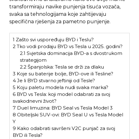
transformiraju navike punjenja tisuća vozača,
svaka sa tehnologijama koje zahtijevaju
specifična rješenja za pametno punjenje.
1
Zašto svi uspoređuju BYD i Teslu?
2
Tko vodi prodaju BYD vs Tesla u 2025. godini?
2.1
Svjetska dominacija BYD-a s dvostrukom
strategijom
2.2
Španjolska: Tesla se drži za dlaku
3
Koje su baterije bolje, BYD-ove ili Tesline?
4
Je li BYD stvarno jeftiniji od Tesle?
5
Koju paletu modela nudi svaka marka?
6
BYD vs Tesla: koji model odabrati za svoj
svakodnevni život?
7
Duel limuzina: BYD Seal vs Tesla Model 3
8
Obiteljski SUV-ovi: BYD Seal U vs Tesla Model
Y
9
Kako odabrati savršeni V2C punjač za svoj
BYD ili Tesla?