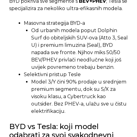
BYD pokriva sve segmente s
BEV+PHEV
; Tesla se
specijalizira za nekoliko ultra-efikasnih modela.
Masovna strategija BYD-a
Od urbanih modela poput Dolphin
Surf do obiteljskih SUV-ova (Atto 3, Seal
U) i premium limuzina (Seal), BYD
napada sve fronte. Njihov miks 50/50
BEV/PHEV privlači neodlučne koji još
uvijek povremeno trebaju benzin.
Selektivni pristup Tesle
Model 3/Y čini 90% prodaje u srednjem
premium segmentu, dok su S/X za
visoku klasu, a Cybertruck kao
outsider. Bez PHEV-a, ulažu sve u čistu
elektrifikaciju.
BYD vs Tesla: koji model
odabrati za svoj svakodnevni