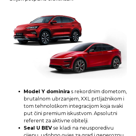
Model Y dominira
s rekordnim dometom,
brutalnom ubrzanjem, XXL prtljažnikom i
tom tehnološkom integracijom koja svaki
put čini premium iskustvom. Apsolutni
referent za aktivne obitelji.
Seal U BEV
se kladi na neusporedivu
cijenu, udobno ovjes za grad i generoznu