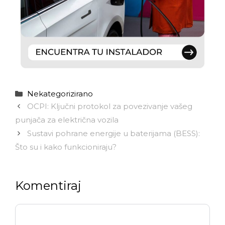
Kategorije
Nekategorizirano
OCPI: Ključni protokol za povezivanje vašeg
punjača za električna vozila
Sustavi pohrane energije u baterijama (BESS):
Što su i kako funkcioniraju?
Komentiraj
Komentar
Ime
E-
Web-
pošta
stranica