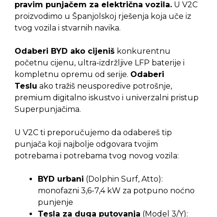
pravim punjačem za električna vozila.
U V2C
proizvodimo u Španjolskoj rješenja koja uče iz
tvog vozila i stvarnih navika.
Odaberi BYD ako cijeniš
konkurentnu
početnu cijenu, ultra-izdržljive LFP baterije i
kompletnu opremu od serije.
Odaberi
Teslu
ako tražiš neusporedive potrošnje,
premium digitalno iskustvo i univerzalni pristup
Superpunjačima.
U V2C ti preporučujemo da odabereš tip
punjača koji najbolje odgovara tvojim
potrebama i potrebama tvog novog vozila:
BYD urbani
(Dolphin Surf, Atto):
monofazni 3,6-7,4 kW za potpuno noćno
punjenje
Tesla za duga putovanja
(Model 3/Y):