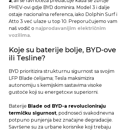
a
, ali se ravnoteža prebacuje kada se zbroje
PHEV-ovi gdje BYD dominira. Model 3 i dalje
ostaje nacionalna referenca, iako Dolphin Surf i
Atto 3 već ulaze u top 10. Preporučujemo vam
naš vodič o
najprodavanijim električnim
vozilima
.
Koje su baterije bolje, BYD-ove
ili Tesline?
BYD prioritizira strukturnu sigurnost sa svojim
LFP Blade ćelijama; Tesla maksimizira
autonomiju s kemijskim sastavima visoke
gustoće koji su energetски superiorni.
Baterije
Blade od BYD-a revolucioniraju
termičku sigurnost
, podnoseći svakodnevna
potpuno punjenja bez značajne degradacije.
Savršene su za urbane korisnike koji trebaju