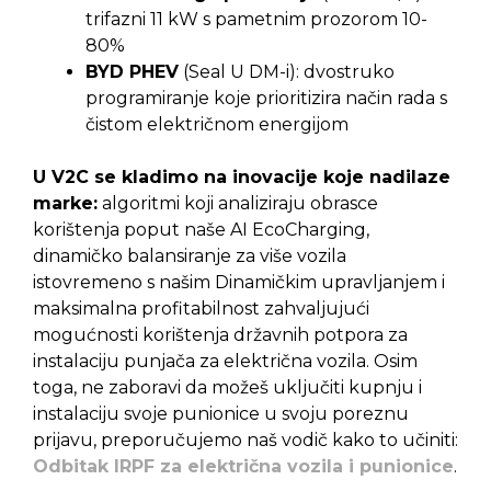
trifazni 11 kW s pametnim prozorom 10-
80%
BYD PHEV
(Seal U DM-i): dvostruko
programiranje koje prioritizira način rada s
čistom električnom energijom
U V2C se kladimo na inovacije koje nadilaze
marke:
algoritmi koji analiziraju obrasce
korištenja poput naše AI EcoCharging,
dinamičko balansiranje za više vozila
istovremeno s našim Dinamičkim upravljanjem i
maksimalna profitabilnost zahvaljujući
mogućnosti korištenja državnih potpora za
instalaciju punjača za električna vozila. Osim
toga, ne zaboravi da možeš uključiti kupnju i
instalaciju svoje punionice u svoju poreznu
prijavu, preporučujemo naš vodič kako to učiniti:
Odbitak IRPF za električna vozila i punionice
.