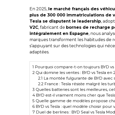
En 2025,
le marché français des véhicul
plus de 300 000 immatriculations de vé
Tesla se disputent le leadership
, adop
V2C
, fabricant de
bornes de recharge po
intégralement en Espagne
, nous analy
marques transforment les habitudes de r
s’appuyant sur des technologies qui néces
adaptées.
1
Pourquoi compare-t-on toujours BYD vs 
2
Qui domine les ventes : BYD vs Tesla en 
2.1
La montée fulgurante de BYD avec s
2.2
France : Tesla résiste malgré les tu
3
Quelles batteries sont les meilleures, ce
4
BYD est-il vraiment moins cher que Tesla
5
Quelle gamme de modèles propose ch
6
BYD vs Tesla : quel modèle choisir pour v
7
Duel de berlines : BYD Seal vs Tesla Mod