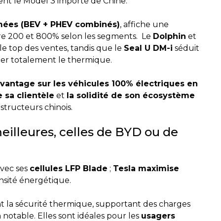
nt le Model 3 importé de Chine.
imées (BEV + PHEV combinés)
, affiche une
re 200 et 800% selon les segments. Le
Dolphin
et
e top des ventes, tandis que le
Seal U DM-i
séduit
ner totalement le thermique.
avantage sur les véhicules 100% électriques en
e sa clientèle
et
la solidité de son écosystème
structeurs chinois.
meilleures, celles de BYD ou de
avec ses
cellules LFP Blade
;
Tesla maximise
nsité énergétique.
t la sécurité thermique, supportant des charges
notable. Elles sont idéales pour les
usagers