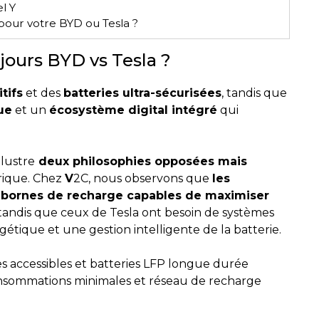
l Y
pour votre BYD ou Tesla ?
ours BYD vs Tesla ?
tifs
et des
batteries ultra-sécurisées
, tandis que
ue
et un
écosystème digital intégré
qui
lustre
deux philosophies opposées mais
trique. Chez
V
2C, nous observons que
les
 bornes de recharge capables de maximiser
 tandis que ceux de Tesla ont besoin de systèmes
étique et une gestion intelligente de la batterie.
es accessibles et batteries LFP longue durée
sommations minimales et réseau de recharge