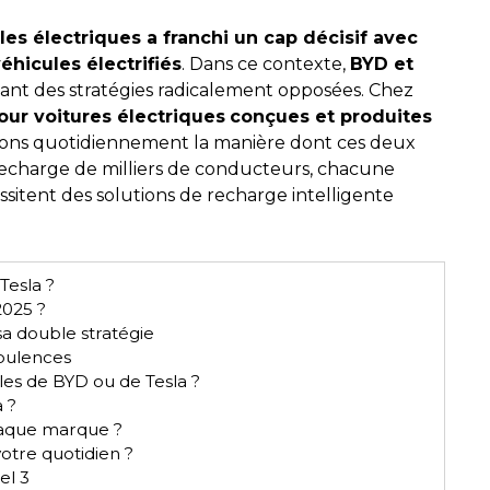
es électriques a franchi un cap décisif avec
hicules électrifiés
. Dans ce contexte,
BYD et
tant des stratégies radicalement opposées. Chez
ur voitures électriques
conçues et produites
sons quotidiennement la manière dont ces deux
echarge de milliers de conducteurs, chacune
sitent des solutions de recharge intelligente
Tesla ?
2025 ?
a double stratégie
rbulences
lles de BYD ou de Tesla ?
 ?
aque marque ?
otre quotidien ?
el 3