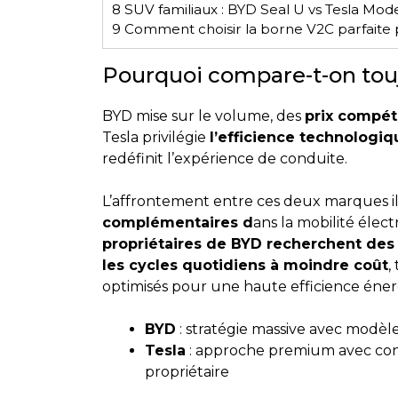
8
SUV familiaux : BYD Seal U vs Tesla Mode
9
Comment choisir la borne V2C parfaite 
Pourquoi compare-t-on touj
BYD mise sur le volume, des
prix compéti
Tesla privilégie
l’efficience technologiq
redéfinit l’expérience de conduite.
L’affrontement entre ces deux marques il
complémentaires d
ans la mobilité élec
propriétaires de BYD recherchent des
les cycles quotidiens à moindre coût
,
optimisés pour une haute efficience énerg
BYD
: stratégie massive avec modèl
Tesla
: approche premium avec con
propriétaire