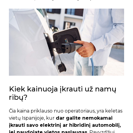
Kiek kainuoja įkrauti už namų
ribų?
Čia kaina priklauso nuo operatoriaus, yra keletas
vietų Ispanijoje, kur
dar galite nemokamai
įkrauti savo elektrinį ar hibridinį automobilį,
jei naudojate vietos paslaugas
. Pavyzdžiui,