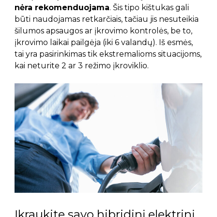
nėra rekomenduojama
. Šis tipo kištukas gali
būti naudojamas retkarčiais, tačiau jis nesuteikia
šilumos apsaugos ar įkrovimo kontrolės, be to,
įkrovimo laikai pailgėja (iki 6 valandų). Iš esmės,
tai yra pasirinkimas tik ekstremalioms situacijoms,
kai neturite 2 ar 3 režimo įkroviklio.
Įkraukite savo hibridinį elektrinį