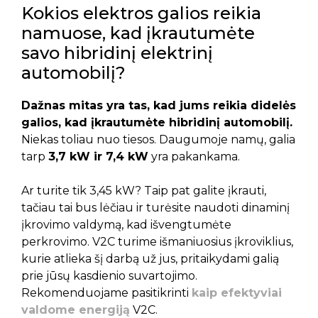
Kokios elektros galios reikia
namuose, kad įkrautumėte
savo hibridinį elektrinį
automobilį?
Dažnas mitas yra tas, kad jums reikia didelės
galios, kad įkrautumėte hibridinį automobilį.
Niekas toliau nuo tiesos. Daugumoje namų, galia
tarp
3,7 kW ir 7,4 kW
yra pakankama.
Ar turite tik 3,45 kW? Taip pat galite įkrauti,
tačiau tai bus lėčiau ir turėsite naudoti dinaminį
įkrovimo valdymą, kad išvengtumėte
perkrovimo. V2C turime išmaniuosius įkroviklius,
kurie atlieka šį darbą už jus, pritaikydami galią
prie jūsų kasdienio suvartojimo.
Rekomenduojame pasitikrinti
kaip efektyviai
valdome energiją
V2C.