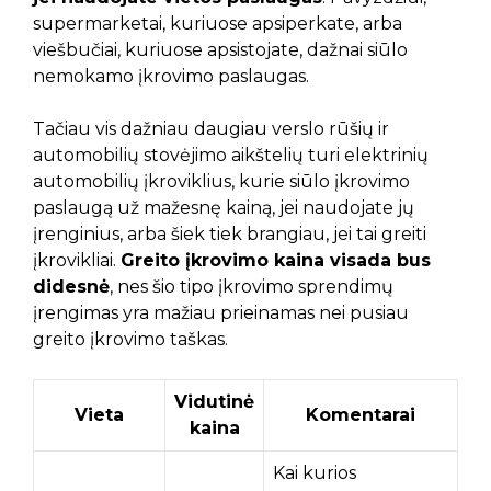
supermarketai, kuriuose apsiperkate, arba
viešbučiai, kuriuose apsistojate, dažnai siūlo
nemokamo įkrovimo paslaugas.
Tačiau vis dažniau daugiau verslo rūšių ir
automobilių stovėjimo aikštelių turi elektrinių
automobilių įkroviklius, kurie siūlo įkrovimo
paslaugą už mažesnę kainą, jei naudojate jų
įrenginius, arba šiek tiek brangiau, jei tai greiti
įkrovikliai.
Greito įkrovimo kaina visada bus
didesnė
, nes šio tipo įkrovimo sprendimų
įrengimas yra mažiau prieinamas nei pusiau
greito įkrovimo taškas.
Vidutinė
Vieta
Komentarai
kaina
Kai kurios