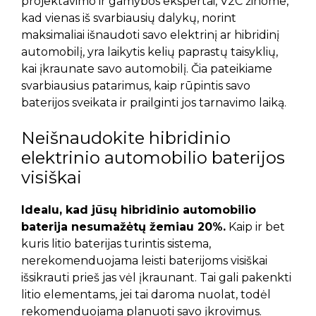
projektavimo ir gamybos ekspertai, V2C žinome,
kad vienas iš svarbiausių dalykų, norint
maksimaliai išnaudoti savo elektrinį ar hibridinį
automobilį, yra laikytis kelių paprastų taisyklių,
kai įkraunate savo automobilį. Čia pateikiame
svarbiausius patarimus, kaip rūpintis savo
baterijos sveikata ir prailginti jos tarnavimo laiką.
Neišnaudokite hibridinio
elektrinio automobilio baterijos
visiškai
Idealu, kad jūsų hibridinio automobilio
baterija nesumažėtų žemiau 20%.
Kaip ir bet
kuris litio baterijas turintis sistema,
nerekomenduojama leisti baterijoms visiškai
išsikrauti prieš jas vėl įkraunant. Tai gali pakenkti
litio elementams, jei tai daroma nuolat, todėl
rekomenduojama planuoti savo įkrovimus.