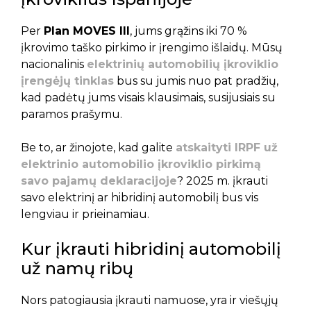
Per
Plan MOVES III
, jums grąžins iki 70 %
įkrovimo taško pirkimo ir įrengimo išlaidų. Mūsų
nacionalinis
elektrinių automobilių įkroviklio
įrengėjų tinklas
bus su jumis nuo pat pradžių,
kad padėtų jums visais klausimais, susijusiais su
paramos prašymu.
Be to, ar žinojote, kad galite
atskaityti IRPF už
elektrinio automobilio įkroviklio pirkimą
savo pajamų deklaracijoje
? 2025 m. įkrauti
savo elektrinį ar hibridinį automobilį bus vis
lengviau ir prieinamiau.
Kur įkrauti hibridinį automobilį
už namų ribų
Nors patogiausia įkrauti namuose, yra ir viešųjų