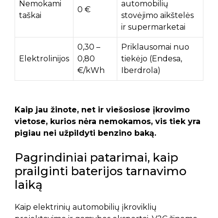
Nemokami
automobilių
0 €
taškai
stovėjimo aikštelės
ir supermarketai
0,30 –
Priklausomai nuo
Elektrolinijos
0,80
tiekėjo (Endesa,
€/kWh
Iberdrola)
Kaip jau žinote, net ir viešosiose įkrovimo
vietose, kurios nėra nemokamos, vis tiek yra
pigiau nei užpildyti benzino baką.
Pagrindiniai patarimai, kaip
prailginti baterijos tarnavimo
laiką
Kaip elektrinių automobilių įkroviklių