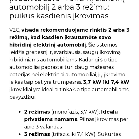
automobilį 2 arba 3 režimu:
puikus kasdienis įkrovimas
V2C,
visada rekomenduojame rinktis 2 arba 3
režimą, kad kasdien įkrautumėte savo
hibridinį elektrinį automobilį
. Šie sistemos
leidžia greitesnį ir, svarbiausia, saugų įkrovimą
hibridiniams automobiliams. Kadangi šio tipo
automobiliai paprastai turi daug mažesnes
baterijas nei elektriniai automobiliai, jų įkrovimo
laikas taip pat yra trumpesnis.
3,7 kW iki 7,4 kW
įkrovikliai yra idealiai tinka šio tipo automobiliams,
pavyzdžiui:
2 režimas
(monofazis, 3,7 kW):
Idealu
privatiems namams
. Pilnas įkrovimas per
apie 3 valandas.
3 režimas
(trifazis, iki 7,4 kW): Sukurtas