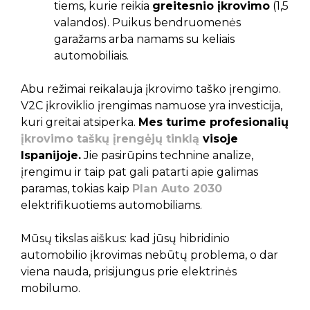
tiems, kurie reikia
greitesnio įkrovimo
(1,5
valandos). Puikus bendruomenės
garažams arba namams su keliais
automobiliais.
Abu režimai reikalauja įkrovimo taško įrengimo.
V2C įkroviklio įrengimas namuose yra investicija,
kuri greitai atsiperka.
Mes turime profesionalių
įkrovimo taškų įrengėjų tinklą
visoje
Ispanijoje.
Jie pasirūpins technine analize,
įrengimu ir taip pat gali patarti apie galimas
paramas, tokias kaip
Plan Auto 2030
elektrifikuotiems automobiliams.
Mūsų tikslas aiškus: kad jūsų hibridinio
automobilio įkrovimas nebūtų problema, o dar
viena nauda, prisijungus prie elektrinės
mobilumo.