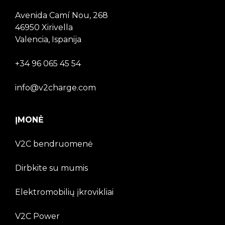
Avenida Camí Nou, 268
46950 Xirivella
Valencia, Ispanija
+34 96 065 45 54
info@v2charge.com
ĮMONĖ
V2C bendruomenė
Dirbkite su mumis
Elektromobilių įkrovikliai
V2C Power