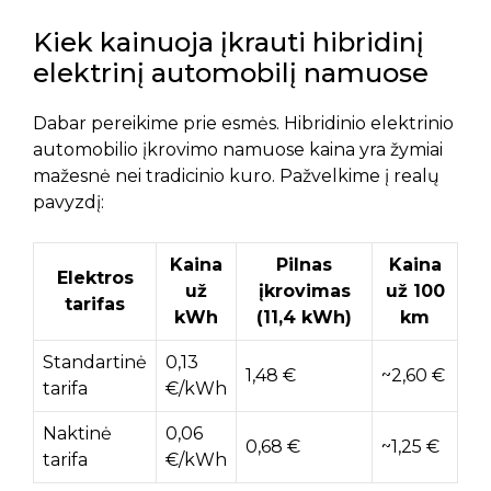
Kiek kainuoja įkrauti hibridinį
elektrinį automobilį namuose
Dabar pereikime prie esmės. Hibridinio elektrinio
automobilio įkrovimo namuose kaina yra žymiai
mažesnė nei tradicinio kuro. Pažvelkime į realų
pavyzdį:
Kaina
Pilnas
Kaina
Elektros
už
įkrovimas
už 100
tarifas
kWh
(11,4 kWh)
km
Standartinė
0,13
1,48 €
~2,60 €
tarifa
€/kWh
Naktinė
0,06
0,68 €
~1,25 €
tarifa
€/kWh