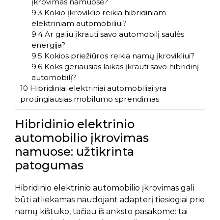
įkrovimas namuose?
9.3
Kokio įkroviklio reikia hibridiniam
elektriniam automobiliui?
9.4
Ar galiu įkrauti savo automobilį saulės
energija?
9.5
Kokios priežiūros reikia namų įkrovikliui?
9.6
Koks geriausias laikas įkrauti savo hibridinį
automobilį?
10
Hibridiniai elektriniai automobiliai yra
protingiausias mobilumo sprendimas
Hibridinio elektrinio
automobilio įkrovimas
namuose: užtikrinta
patogumas
Hibridinio elektrinio automobilio įkrovimas gali
būti atliekamas naudojant adapterį tiesiogiai prie
namų kištuko, tačiau iš anksto pasakome: tai