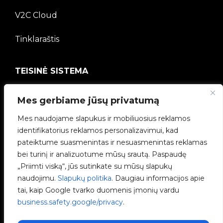
V2C Cloud
Tinklaraštis
TEISINĖ SISTEMA
Privatumo politika
Mes gerbiame jūsų privatumą
Teisinė informacija
Mes naudojame slapukus ir mobiliuosius reklamos
identifikatorius reklamos personalizavimui, kad
Slapukų politika
pateiktume suasmenintas ir nesuasmenintas reklamas
bei turinį ir analizuotume mūsų srautą. Paspaudę
Etikos kanalas
„Priimti viską“, jūs sutinkate su mūsų slapukų
naudojimu.
Slapukų politika
. Daugiau informacijos apie
Kokybės politika
tai, kaip Google tvarko duomenis įmonių vardu
business.safety.google/privacy
.
Tvarkyti slapukus