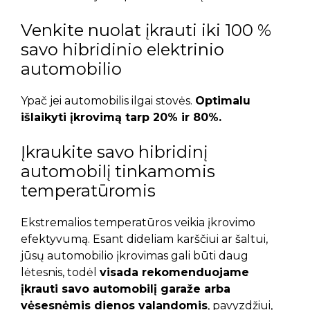
Venkite nuolat įkrauti iki 100 %
savo hibridinio elektrinio
automobilio
Ypač jei automobilis ilgai stovės.
Optimalu
išlaikyti įkrovimą tarp 20% ir 80%.
Įkraukite savo hibridinį
automobilį tinkamomis
temperatūromis
Ekstremalios temperatūros veikia įkrovimo
efektyvumą. Esant dideliam karščiui ar šaltui,
jūsų automobilio įkrovimas gali būti daug
lėtesnis, todėl
visada rekomenduojame
įkrauti savo automobilį garaže arba
vėsesnėmis dienos valandomis
, pavyzdžiui,