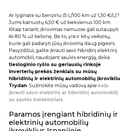
Ar lyginate su benzinu (5 L/100 km už 1,30 €/L)?
Jums kainuotų 6,50 € už kiekvienus 100 km.
Kitaip tariant, įkrovimas namuose gali sutaupyti
iki 80 % už kelionę. Be to, yra ir kitų veiksnių,
kurie gali padaryti jūsų įkrovimą daug pigesnį.
Pavyzdžiui, galite įkrauti savo hibridinį elektrinį
automobilį naudojant saulės energiją, dėka
tiesioginio ryšio su geriausių rinkoje
inverterių prekės ženklais su mūsų
hibridinių ir elektrinių automobilių įkrovikliu
Trydan
. Sužinokite mūsų vadovą apie
kaip
įkrauti savo elektrinį ar hibridinį automobilį
su saulės kolektoriais
.
Paramos įrengiant hibridinių ir
elektrinių automobilių
įkroviklius Ispanijoje