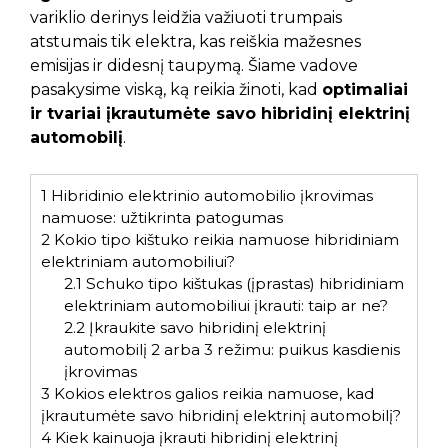
variklio derinys leidžia važiuoti trumpais
atstumais tik elektra, kas reiškia mažesnes
emisijas ir didesnį taupymą. Šiame vadove
pasakysime viską, ką reikia žinoti, kad
optimaliai
ir tvariai įkrautumėte savo hibridinį elektrinį
automobilį
.
1
Hibridinio elektrinio automobilio įkrovimas
namuose: užtikrinta patogumas
2
Kokio tipo kištuko reikia namuose hibridiniam
elektriniam automobiliui?
2.1
Schuko tipo kištukas (įprastas) hibridiniam
elektriniam automobiliui įkrauti: taip ar ne?
2.2
Įkraukite savo hibridinį elektrinį
automobilį 2 arba 3 režimu: puikus kasdienis
įkrovimas
3
Kokios elektros galios reikia namuose, kad
įkrautumėte savo hibridinį elektrinį automobilį?
4
Kiek kainuoja įkrauti hibridinį elektrinį