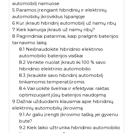
automobilį namuose
5
Paramos įrengiant hibridinių ir elektrinių
automobilių įkroviklius Ispanijoje
6
Kur įkrauti hibridinį automobilį už namų ribų
7
Kiek kainuoja įkrauti už namų ribų?
8
Pagrindiniai patarimai, kaip prailginti baterijos
tarnavimo laiką
8.1
Neišnaudokite hibridinio elektrinio
automobilio baterijos visiškai
8.2
Venkite nuolat įkrauti iki 100 % savo
hibridinio elektrinio automobilio
8.3
Įkraukite savo hibridinį automobilį
tinkamomis temperatūromis
8.4
Vairuokite švelniai ir efektyviai: raktas
optimizuojant jūsų baterijos naudojimą
9
Dažnai užduodami klausimai apie hibridinių
elektrinių automobilių įkrovimą
9.1
Ar galiu įrengti įkrovimo tašką, jei gyvenu
bute?
9.2
Kiek laiko užtrunka hibridinio automobilio