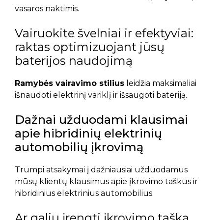
vasaros naktimis.
Vairuokite švelniai ir efektyviai:
raktas optimizuojant jūsų
baterijos naudojimą
Ramybės vairavimo stilius
leidžia maksimaliai
išnaudoti elektrinį variklį ir išsaugoti bateriją.
Dažnai užduodami klausimai
apie hibridinių elektrinių
automobilių įkrovimą
Trumpi atsakymai į dažniausiai užduodamus
mūsų klientų klausimus apie įkrovimo taškus ir
hibridinius elektrinius automobilius.
Ar galiu įrengti įkrovimo tašką,