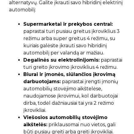
alternatyvų. Galite įkrauti savo hibridinį elektrinį
automobilį:
Supermarketai ir prekybos centrai:
paprastai turi pusiau greitus įkroviklius 3
režimu arba super greitus 4 režimu, su
kuriais galėsite įkrauti savo hibridinį
automobilį per valandą ar mažiau.
Degalinės su elektrolinijomis:
paprastai
turi greito įkrovimo įkroviklius 4 režimu.
Biurai ir įmonės, siūlančios įkrovimą
darbuotojams:
paprastai įrengti įmonių
automobilių stovėjimo aikštelėse,
naudojamose įkrovimui, kol darbuotojai
dirba, todėl dažniausiai tai yra 2 režimo
įkrovikliai.
Viešosios automobilių stovėjimo
aikštelės:
priklausomai nuo vietos, gali
būti pusiau greiti arba greiti įkrovikliai.