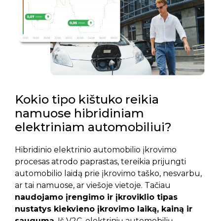
Kokio tipo kištuko reikia
namuose hibridiniam
elektriniam automobiliui?
Hibridinio elektrinio automobilio įkrovimo
procesas atrodo paprastas, tereikia prijungti
automobilio laidą prie įkrovimo taško, nesvarbu,
ar tai namuose, ar viešoje vietoje. Tačiau
naudojamo įrengimo ir įkroviklio tipas
nustatys kiekvieno įkrovimo laiką, kainą ir
saugumą
. Iš V2C, elektrinių automobilių