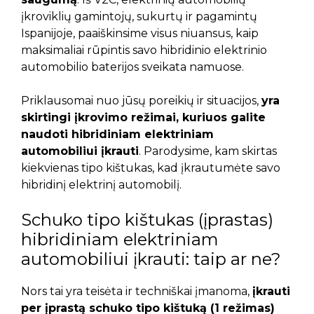
įkroviklių gamintojų, sukurtų ir pagamintų
Ispanijoje, paaiškinsime visus niuansus, kaip
maksimaliai rūpintis savo hibridinio elektrinio
automobilio baterijos sveikata namuose.
Priklausomai nuo jūsų poreikių ir situacijos,
yra
skirtingi įkrovimo režimai, kuriuos galite
naudoti hibridiniam elektriniam
automobiliui įkrauti
. Parodysime, kam skirtas
kiekvienas tipo kištukas, kad įkrautumėte savo
hibridinį elektrinį automobilį.
Schuko tipo kištukas (įprastas)
hibridiniam elektriniam
automobiliui įkrauti: taip ar ne?
Nors tai yra teisėta ir techniškai įmanoma,
įkrauti
per įprastą schuko tipo kištuką (1 režimas)