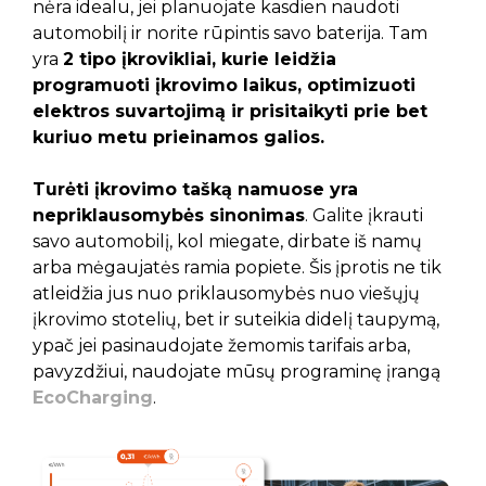
nėra idealu, jei planuojate kasdien naudoti
automobilį ir norite rūpintis savo baterija. Tam
yra
2 tipo įkrovikliai, kurie leidžia
programuoti įkrovimo laikus, optimizuoti
elektros suvartojimą ir prisitaikyti prie bet
kuriuo metu prieinamos galios.
Turėti įkrovimo tašką namuose yra
nepriklausomybės sinonimas
. Galite įkrauti
savo automobilį, kol miegate, dirbate iš namų
arba mėgaujatės ramia popiete. Šis įprotis ne tik
atleidžia jus nuo priklausomybės nuo viešųjų
įkrovimo stotelių, bet ir suteikia didelį taupymą,
ypač jei pasinaudojate žemomis tarifais arba,
pavyzdžiui, naudojate mūsų programinę įrangą
EcoCharging
.