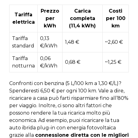
Prezzo
Carica
Costi
Tariffa
per
completa
per 100
elettrica
kWh
(11,4 kWh)
km
Tariffa
0,13
1,48 €
~2,60 €
standard
€/kWh
Tariffa
0,06
0,68 €
~1,25 €
notturna
€/kWh
Confronti con benzina (5 L/100 km a 1,30 €/L)?
Spenderesti 6,50 € per ogni 100 km. Vale a dire,
ricaricare a casa può farti risparmiare fino all’80%
per viaggio. Inoltre, ci sono altri fattori che
possono rendere la tua ricarica molto più
economica. Ad esempio, puoi ricaricare la tua
auto ibrida plug-in con energia fotovoltaica
grazie alla
connessione diretta con le migliori