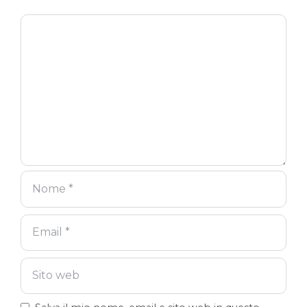
Commento
Nome
Email
Sito
web