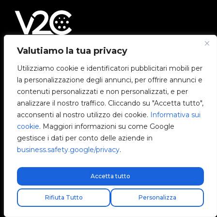
Valutiamo la tua privacy
Viale Monza
Utilizziamo cookie e identificatori pubblicitari mobili per
20126 Milano
la personalizzazione degli annunci, per offrire annunci e
Lombardia, Italia
contenuti personalizzati e non personalizzati, e per
analizzare il nostro traffico. Cliccando su "Accetta tutto",
+39 351 425 8965
acconsenti al nostro utilizzo dei cookie.
Informativa sui
+39 352 027 5004
cookie
. Maggiori informazioni su come Google
gestisce i dati per conto delle aziende in
info@v2charge.com
business.safety.google/privacy
.
LEGALITÀ
Accetta tutto
Spedizione express gratuita!
Informativa sulla privacy
Rifiuta Tutto
Personalizza