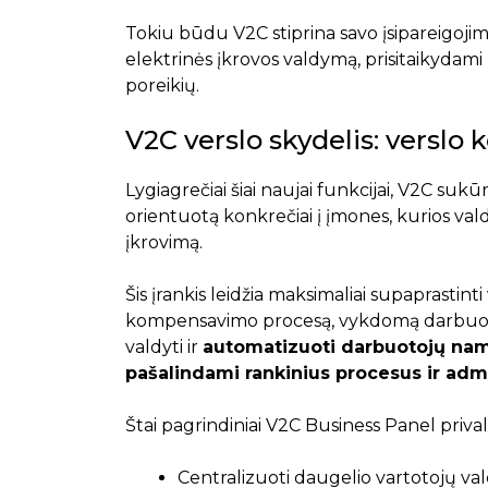
Tokiu būdu V2C stiprina savo įsipareigojimą
elektrinės įkrovos valdymą, prisitaikydami 
poreikių.
V2C verslo skydelis: versl
Lygiagrečiai šiai naujai funkcijai, V2C suk
orientuotą konkrečiai į įmones, kurios va
įkrovimą.
Šis įrankis leidžia maksimaliai supaprastinti
kompensavimo procesą, vykdomą darbuoto
valdyti ir
automatizuoti darbuotojų nam
pašalindami rankinius procesus ir adm
Štai pagrindiniai V2C Business Panel priva
Centralizuoti daugelio vartotojų v