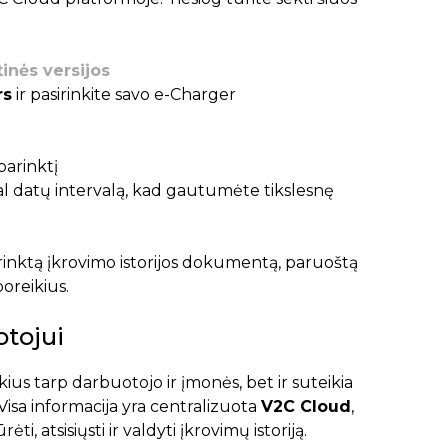
inės versijos
rs
ir pasirinkite savo e-Charger
arinktį
agal datų intervalą, kad gautumėte tikslesnę
asirinktą įkrovimo istorijos dokumentą, paruoštą
oreikius.
otojui
kius tarp darbuotojo ir įmonės, bet ir suteikia
isa informacija yra centralizuota
V2C Cloud
,
ti, atsisiųsti ir valdyti įkrovimų istoriją.