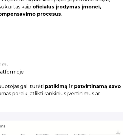
sukurtas kaip
oficialus įrodymas įmonei,
 kompensavimo procesus
.
vimu
latformoje
uotojas gali turėti
patikimą ir patvirtinamą savo
amas poreikį atlikti rankinius įvertinimus ar