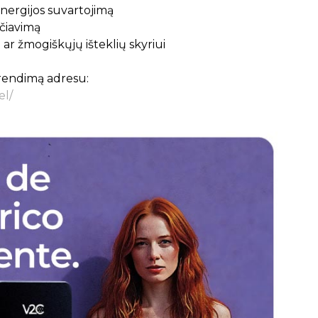
nergijos suvartojimą
čiavimą
 ar žmogiškųjų išteklių skyriui
sprendimą adresu:
el/