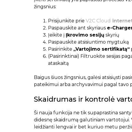
žingsnius:
Prisijunkite prie
V2C Cloud
internet
Paspauskite ant skyriaus
e-Charge
Įeikite į
Įkrovimo sesijų
skyrių
Paspauskite atsisiuntimo mygtuką
Pasirinkite
„Vartojimo sertifikatą“
p
(Pasirinktinai) Filtruokite sesijas p
ataskaitą
Baigus šiuos žingsnius, galėsi atsisiųsti p
pateikimui arba archyvavimui pagal tavo p
Skaidrumas ir kontrolė vart
Ši nauja funkcija ne tik supaprastina santy
didesnę skaidrumą galutiniam vartotojui. V
leidžianti lengvai ir bet kuriuo metu peržiūrė