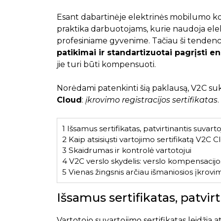
Esant dabartinėje elektrinės mobilumo k
praktika darbuotojams, kurie naudoja elek
profesiniame gyvenime. Tačiau ši tendenc
patikimai ir standartizuotai pagrįsti e
jie turi būti kompensuoti.
Norėdami patenkinti šią paklausą, V2C s
Cloud
:
įkrovimo registracijos sertifikatas
.
1
Išsamus sertifikatas, patvirtinantis suvart
2
Kaip atsisiųsti vartojimo sertifikatą V2C C
3
Skaidrumas ir kontrolė vartotojui
4
V2C verslo skydelis: verslo kompensacij
5
Vienas žingsnis arčiau išmaniosios įkrov
Išsamus sertifikatas, patvir
Vartotojo suvartojimo sertifikatas leidžia ats