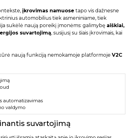
ontekste,
įkrovimas namuose
tapo vis dažnesne
trinius automobilius tiek asmeniniame, tiek
ija sukėlė naują poreikį įmonėms: galimybę
aiškiai,
nergijos suvartojimą
, susijusį su šiais įkrovimais, kai
ukūrė naują funkciją nemokamoje platformoje
V2C
ojimą
loud
os automatizavimas
imo valdymo
tinantis suvartojimą
isiųsti išsamią ataskaitą apie jo įkrovimo sesijas,