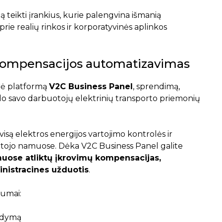
 teikti įrankius, kurie palengvina išmanią
prie realių rinkos ir korporatyvinės aplinkos
o kompensacijos automatizavimas
ūrė platformą
V2C Business Panel
, sprendimą,
ldo savo darbuotojų elektrinių transporto priemonių
 visą elektros energijos vartojimo kontrolės ir
jo namuose. Dėka V2C Business Panel galite
uose atliktų įkrovimų kompensacijas,
inistracines užduotis
.
lumai:
aldymą