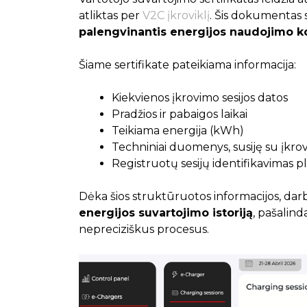
atliktas per
V2C įkroviklį
. Šis dokumentas 
palengvinantis energijos naudojimo
Šiame sertifikate pateikiama informacija:
Kiekvienos įkrovimo sesijos datos
Pradžios ir pabaigos laikai
Teikiama energija (kWh)
Techniniai duomenys, susiję su įkro
Registruotų sesijų identifikavimas p
Dėka šios struktūruotos informacijos, darb
energijos suvartojimo istoriją
, pašalind
nepreciziškus procesus.