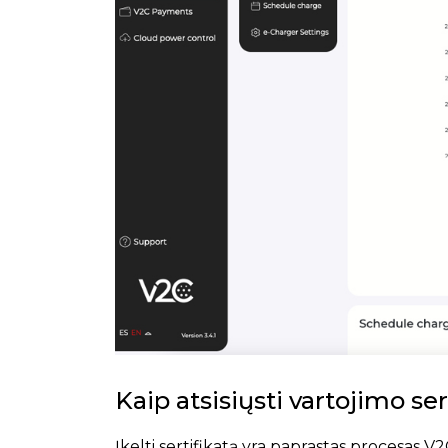
Kaip atsisiųsti vartojimo se
Įkelti sertifikatą yra paprastas procesas V