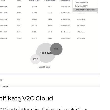
rtifikatą V2C Cloud
2C Cloud platformoje. Tiesiog turite sekti šiuos