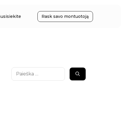
Susisiekite
Rask savo montuotoją
Ieškoti: