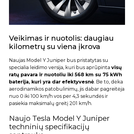
Veikimas ir nuotolis: daugiau
kilometrų su viena įkrova
Naujas Model Y Juniper bus pristatytas su
specialia leidimo versija, kuri bus aprūpinta
visų
ratų pavara ir nuotoliu iki 568 km su 75 kWh
baterija, kuri yra dar
efektyvesnė
. Be to, dėka
aerodinamikos patobulinimų, jis dabar pagreitėja
nuo 0 iki 100 km/h vos per 4,3 sekundės ir
pasiekia maksimalų greitį 201 km/h.
Naujo Tesla Model Y Juniper
techninių specifikacijų