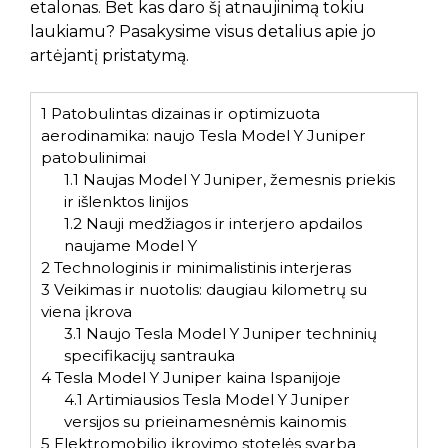
etalonas. Bet kas daro šį atnaujinimą tokiu
laukiamu? Pasakysime visus detalius apie jo
artėjantį pristatymą.
1
Patobulintas dizainas ir optimizuota
aerodinamika: naujo Tesla Model Y Juniper
patobulinimai
1.1
Naujas Model Y Juniper, žemesnis priekis
ir išlenktos linijos
1.2
Nauji medžiagos ir interjero apdailos
naujame Model Y
2
Technologinis ir minimalistinis interjeras
3
Veikimas ir nuotolis: daugiau kilometrų su
viena įkrova
3.1
Naujo Tesla Model Y Juniper techninių
specifikacijų santrauka
4
Tesla Model Y Juniper kaina Ispanijoje
4.1
Artimiausios Tesla Model Y Juniper
versijos su prieinamesnėmis kainomis
5
Elektromobilio įkrovimo stotelės svarba