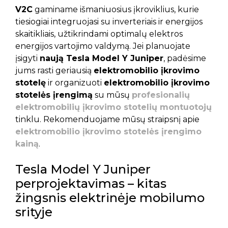
V2C
gaminame išmaniuosius įkroviklius, kurie
tiesiogiai integruojasi su inverteriais ir energijos
skaitikliais, užtikrindami optimalų elektros
energijos vartojimo valdymą. Jei planuojate
įsigyti
naują Tesla Model Y Juniper
, padėsime
jums rasti geriausią
elektromobilio įkrovimo
stotelę
ir organizuoti
elektromobilio įkrovimo
stotelės įrengimą
su mūsų
profesionalių
elektromobilių įkrovimo stotelių montuotojų
tinklu. Rekomenduojame mūsų straipsnį apie
elektromobilio įkrovimo stotelės įrengimo
kainą
.
Tesla Model Y Juniper
perprojektavimas – kitas
žingsnis elektrinėje mobilumo
srityje