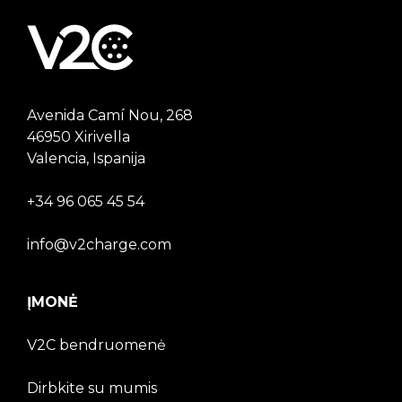
Avenida Camí Nou, 268
46950 Xirivella
Valencia, Ispanija
+34 96 065 45 54
info@v2charge.com
ĮMONĖ
V2C bendruomenė
Dirbkite su mumis