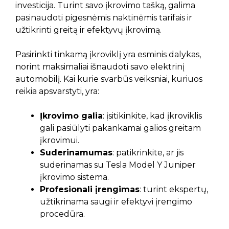
investicija. Turint savo įkrovimo tašką, galima
pasinaudoti pigesnėmis naktinėmis tarifais ir
užtikrinti greitą ir efektyvų įkrovimą.
Pasirinkti tinkamą įkroviklį yra esminis dalykas,
norint maksimaliai išnaudoti savo elektrinį
automobilį. Kai kurie svarbūs veiksniai, kuriuos
reikia apsvarstyti, yra:
Įkrovimo galia
: įsitikinkite, kad įkroviklis
gali pasiūlyti pakankamai galios greitam
įkrovimui.
Suderinamumas
: patikrinkite, ar jis
suderinamas su Tesla Model Y Juniper
įkrovimo sistema.
Profesionali įrengimas
: turint ekspertų,
užtikrinama saugi ir efektyvi įrengimo
procedūra.