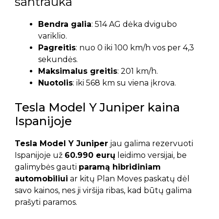
santrauka
Bendra galia
: 514 AG dėka dvigubo
variklio.
Pagreitis
: nuo 0 iki 100 km/h vos per 4,3
sekundės.
Maksimalus greitis
: 201 km/h.
Nuotolis
: iki 568 km su viena įkrova.
Tesla Model Y Juniper kaina
Ispanijoje
Tesla Model Y Juniper
jau galima rezervuoti
Ispanijoje už
60.990 eurų
leidimo versijai, be
galimybės gauti
paramą hibridiniam
automobiliui
ar kitų Plan Moves paskatų dėl
savo kainos, nes ji viršija ribas, kad būtų galima
prašyti paramos.