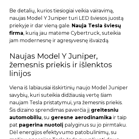
Be detalių, kurios tiesiogiai veikia vairavimą,
naujas Model Y Juniper turi LED šviesos juostą
priekyje ir dar vieną gale.
Nauja Tesla šviesų
firma
, kurią jau matėme Cybertruck, suteikia
jam modernesnę ir agresyvesnę išvaizdą.
Naujas Model Y Juniper,
žemesnis priekis ir išlenktos
linijos
Viena iš labiausiai išskirtinių naujo Model Juniper
savybių, kuri suteikia didžiausią vertę šiam
naujam Tesla pristatymui, yra žemesnis priekis.
Šis dizaino sprendimas paverčia jį
greitesniu
automobiliu
, su
geresne aerodinamika
ir taip
pat
pagerina nuotolį
palyginus su jo pirmtaku.
Dėl energijos efektyvumo patobulinimų, su