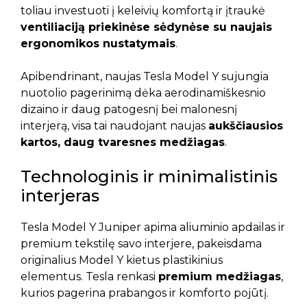
toliau investuoti į keleivių komfortą ir įtraukė
ventiliaciją priekinėse sėdynėse su naujais
ergonomikos nustatymais
.
Apibendrinant, naujas Tesla Model Y sujungia
nuotolio pagerinimą dėka aerodinamiškesnio
dizaino ir daug patogesnį bei malonesnį
interjerą, visa tai naudojant naujas
aukščiausios
kartos, daug tvaresnes medžiagas
.
Technologinis ir minimalistinis
interjeras
Tesla Model Y Juniper apima aliuminio apdailas ir
premium tekstilę savo interjere, pakeisdama
originalius Model Y kietus plastikinius
elementus. Tesla renkasi
premium medžiagas
,
kurios pagerina prabangos ir komforto pojūtį.