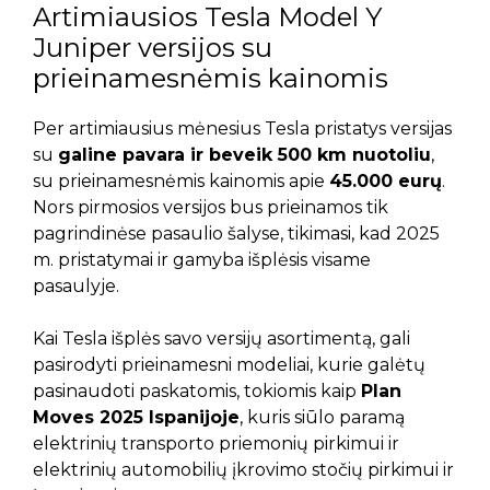
Artimiausios Tesla Model Y
Juniper versijos su
prieinamesnėmis kainomis
Per artimiausius mėnesius Tesla pristatys versijas
su
galine pavara ir beveik 500 km nuotoliu
,
su prieinamesnėmis kainomis apie
45.000 eurų
.
Nors pirmosios versijos bus prieinamos tik
pagrindinėse pasaulio šalyse, tikimasi, kad 2025
m. pristatymai ir gamyba išplėsis visame
pasaulyje.
Kai Tesla išplės savo versijų asortimentą, gali
pasirodyti prieinamesni modeliai, kurie galėtų
pasinaudoti paskatomis, tokiomis kaip
Plan
Moves 2025 Ispanijoje
, kuris siūlo paramą
elektrinių transporto priemonių pirkimui ir
elektrinių automobilių įkrovimo stočių pirkimui ir