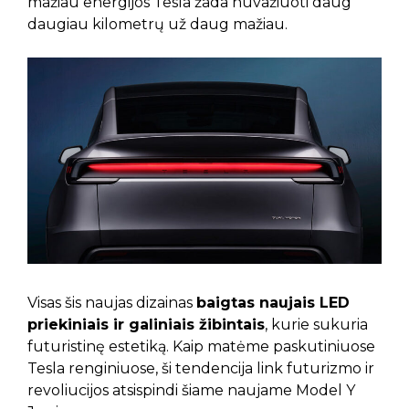
mažiau energijos Tesla žada nuvažiuoti daug
daugiau kilometrų už daug mažiau.
Visas šis naujas dizainas
baigtas naujais LED
priekiniais ir galiniais žibintais
, kurie sukuria
futuristinę estetiką. Kaip matėme paskutiniuose
Tesla renginiuose, ši tendencija link futurizmo ir
revoliucijos atsispindi šiame naujame Model Y