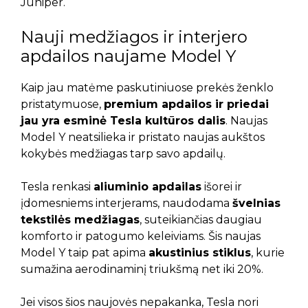
Juniper.
Nauji medžiagos ir interjero
apdailos naujame Model Y
Kaip jau matėme paskutiniuose prekės ženklo
pristatymuose,
premium apdailos ir priedai
jau yra esminė Tesla kultūros dalis
. Naujas
Model Y neatsilieka ir pristato naujas aukštos
kokybės medžiagas tarp savo apdailų.
Tesla renkasi
aliuminio apdailas
išorei ir
įdomesniems interjerams, naudodama
švelnias
tekstilės medžiagas
, suteikiančias daugiau
komforto ir patogumo keleiviams. Šis naujas
Model Y taip pat apima
akustinius stiklus
, kurie
sumažina aerodinaminį triukšmą net iki 20%.
Jei visos šios naujovės nepakanka, Tesla nori