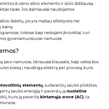
mintos iš vieno silicio elemento ir siūlo didžiausią
itais tipais. Jos dažniausiai naudojamos
silicio dalelių, jos yra mažiau efektyvios nei
 kainą.
amose, tokiose kaip nešiojami įkrovikliai, turi
jamos gyvenamuosiuose namuose.
stemos?
 savo namuose, tikriausiai klausiate, kaip veikia šios
aulės šviesą į naudingą elektrą per procesą, kuris
otovoltinių elementų
, sudarančių saulės plokštes,
gertų saulės energiją ir paverstų ją
nuolatine
iklį, kuris ją paverčia
kintamąja srove (AC)
, ta
įmonėse.