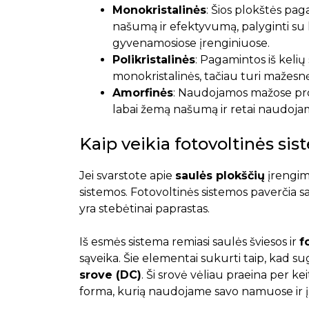
Monokristalinės
: Šios plokštės paga
našumą ir efektyvumą, palyginti su k
gyvenamosiose įrenginiuose.
Polikristalinės
: Pagamintos iš kelių 
monokristalinės, tačiau turi mažesnę
Amorfinės
: Naudojamos mažose progr
labai žemą našumą ir retai naudo
Kaip veikia fotovoltinės si
Jei svarstote apie
saulės plokščių
įrengimą
sistemos. Fotovoltinės sistemos paverčia s
yra stebėtinai paprastas.
Iš esmės sistema remiasi saulės šviesos ir
f
sąveika. Šie elementai sukurti taip, kad su
srove (DC)
. Ši srovė vėliau praeina per keit
forma, kurią naudojame savo namuose ir 