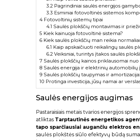
3.2
Pagrindiniai saulės energijos gamyb
3.3
Esminiai fotovoltinės sistemos kom
4
Fotovoltinių sistemų tipai
4.1
Saulės plokščių montavimas ir prieži
5
Kiek kainuoja fotovoltinė sistema?
6
Kiek saulės plokščių man reikia normal
6.1
Kaip apskaičiuoti reikalingų saulės pl
6.2
Veiksniai, turintys įtakos saulės plok
7
Saulės plokščių kainos priklausomai nuo 
8
Saulės energija ir elektrinių automobilių į
9
Saulės plokščių taupymas ir amortizacija:
10
Protinga investicija, jūsų namai ar versla
Saulės energijos augimas
Pastaraisiais metais tvarios energijos spr
atliktas
Tarptautinės energetikos agen
tapo sparčiausiai augančiu elektros ene
saulės plokštės siūlo efektyvų būdą sumažin