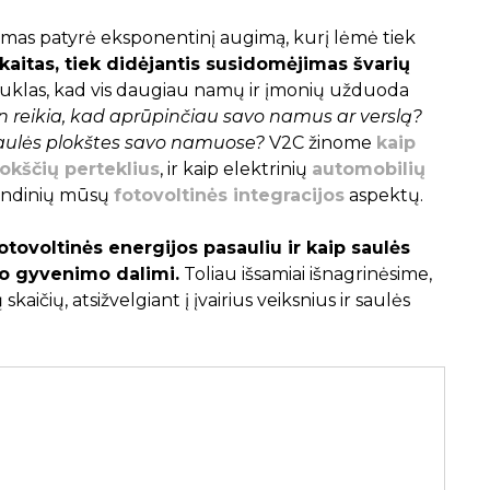
mas patyrė eksponentinį augimą, kurį lėmė tiek
aitas, tiek didėjantis susidomėjimas švarių
buklas, kad vis daugiau namų ir įmonių užduoda
n reikia, kad aprūpinčiau savo namus ar verslą?
saulės plokštes savo namuose?
V2C žinome
kaip
okščių perteklius
, ir kaip elektrinių
automobilių
grindinių mūsų
fotovoltinės integracijos
aspektų.
tovoltinės energijos pasauliu ir kaip saulės
io gyvenimo dalimi.
Toliau išsamiai išnagrinėsime,
skaičių, atsižvelgiant į įvairius veiksnius ir saulės