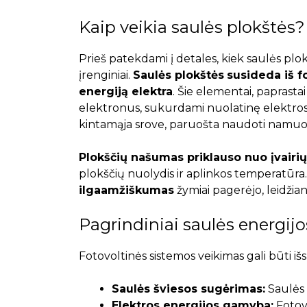
Kaip veikia saulės plokštės?
Prieš patekdami į detales, kiek saulės plok
įrenginiai.
Saulės plokštės
susideda iš f
energiją elektra
. Šie elementai, paprastai p
elektronus, sukurdami nuolatinę elektros s
kintamąja srove, paruošta naudoti namuo
Plokščių našumas priklauso nuo įvairių
plokščių nuolydis ir aplinkos temperatūr
ilgaamžiškumas
žymiai pagerėjo, leidžia
Pagrindiniai saulės energij
Fotovoltinės sistemos veikimas gali būti išs
Saulės šviesos sugėrimas:
Saulės 
Elektros energijos gamyba:
Fotovo