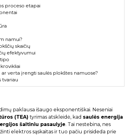
os proceso etapai
ponentai
ūra
iam namui?
okščių skaičių
ščių efektyvumui
tipo
krovikliai
 ar verta įrengti saulės plokštes namuose?
s tvariau
endimų paklausa išaugo eksponentiškai. Neseniai
tūros (TEA)
tyrimas atskleidė, kad
saulės energija
rgijos šaltiniu pasaulyje
. Tai nestebina, nes
ti elektros sąskaitas ir tuo pačiu prisideda prie