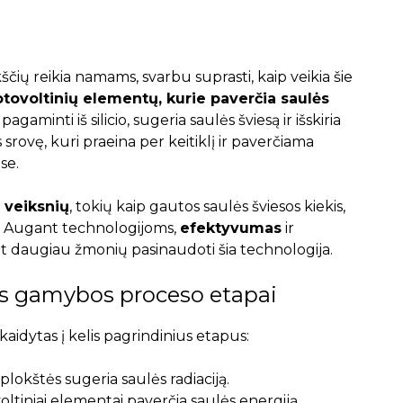
ščių reikia namams, svarbu suprasti, kaip veikia šie
otovoltinių elementų, kurie paverčia saulės
agaminti iš silicio, sugeria saulės šviesą ir išskiria
rovę, kuri praeina per keitiklį ir paverčiama
se.
 veiksnių
, tokių kaip gautos saulės šviesos kiekis,
a. Augant technologijoms,
efektyvumas
ir
nt daugiau žmonių pasinaudoti šia technologija.
os gamybos proceso etapai
kaidytas į kelis pagrindinius etapus:
plokštės sugeria saulės radiaciją.
ltiniai elementai paverčia saulės energiją