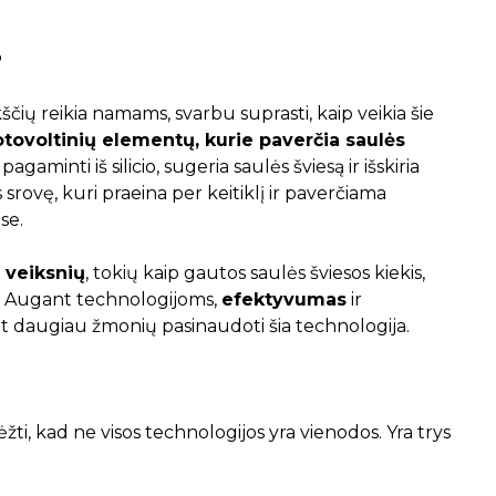
?
ščių reikia namams, svarbu suprasti, kaip veikia šie
otovoltinių elementų, kurie paverčia saulės
agaminti iš silicio, sugeria saulės šviesą ir išskiria
rovę, kuri praeina per keitiklį ir paverčiama
se.
 veiksnių
, tokių kaip gautos saulės šviesos kiekis,
a. Augant technologijoms,
efektyvumas
ir
nt daugiau žmonių pasinaudoti šia technologija.
ti, kad ne visos technologijos yra vienodos. Yra trys