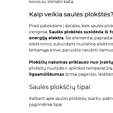
kovos su klimato kaita.
Kaip veikia saulės plokštės
Prieš patekdami į detales, kiek saulės plok
įrenginiai.
Saulės plokštės
susideda iš f
energiją elektra
. Šie elementai, paprastai p
elektronus, sukurdami nuolatinę elektros s
kintamąja srove, paruošta naudoti namuo
Plokščių našumas priklauso nuo įvairių
plokščių nuolydis ir aplinkos temperatūr
ilgaamžiškumas
žymiai pagerėjo, leidžia
Saulės plokščių tipai
Kalbant apie saulės plokštes, svarbu pabrėž
pagrindiniai tipai: