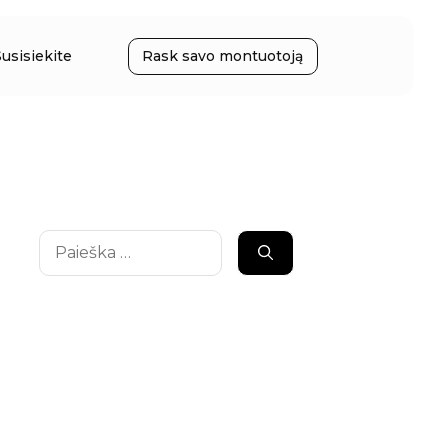
Susisiekite
Rask savo montuotoją
Ieškoti: