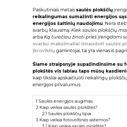
Paskutiniais metais
saulės plokščių
įrengi
reikalingumas sumažinti energijos sąsk
energijos šaltinių naudojimu
. Nėra ste
svarbų klausimą:
Kiek saulės plokščių ma
arba
Ką turėčiau žinoti prieš įrengdami 
svarbu maksimaliai išnaudoti saulės pl
įkroviklių
gamintojai, tai yra vienas iš pa
Šiame straipsnyje supažindinsime su fo
plokštės vis labiau taps mūsų kasdien
kaip tiksliai apskaičiuoti reikalingų plokščių 
energijos privalumus.
1
Saulės energijos augimas
2
Kaip veikia saulės plokštės?
2.1
Saulės plokščių tipai
3
Kaip veikia fotovoltinės sistemos?
3.1
Kaip veikia saulės plokštės?