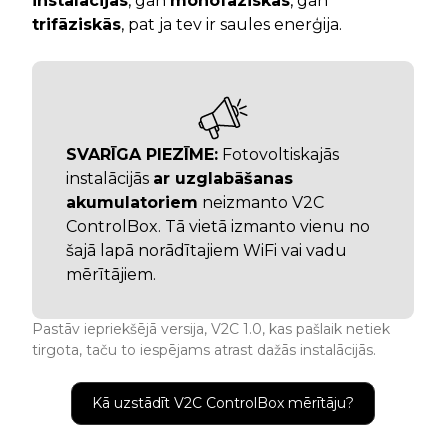
instalācijās
, gan
monofāziskās
, gan
trifāziskās
, pat ja tev ir saules enerģija.
SVARĪGA PIEZĪME:
Fotovoltiskajās
instalācijās
ar uzglabāšanas
akumulatoriem
neizmanto V2C
ControlBox. Tā vietā izmanto vienu no
šajā lapā norādītajiem WiFi vai vadu
mērītājiem.
Pastāv iepriekšējā versija, V2C 1.0, kas pašlaik netiek
tirgota, taču to iespējams atrast dažās instalācijās.
Kā uzstādīt V2C ControlBox mērītāju?