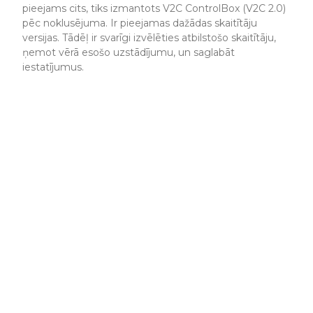
pieejams cits, tiks izmantots V2C ControlBox (V2C 2.0)
pēc noklusējuma. Ir pieejamas dažādas skaitītāju
versijas. Tādēļ ir svarīgi izvēlēties atbilstošo skaitītāju,
ņemot vērā esošo uzstādījumu, un saglabāt
iestatījumus.