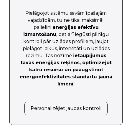
Pielāgojot sistēmu savām īpašajām
vajadzībām, tu ne tikai maksimāli
palielini
enerģijas efektīvu
izmantošanu
, bet arī iegūsti pilnīgu
kontroli pār uzlādes profiliem, ļaujot
pielāgot laikus, intensitāti un uzlādes
režīmu. Tas nozīmē
ietaupījumus
tavās enerģijas rēķinos, optimizējot
katru resursu un paaugstinot
energoefektivitātes standartu jaunā
līmenī.
Personalizējiet jaudas kontroli