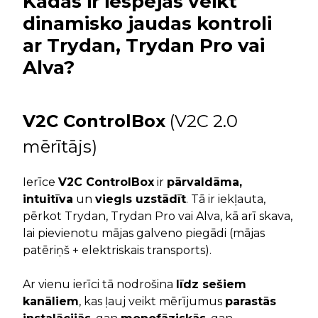
Kādas ir iespējas veikt
dinamisko jaudas kontroli
ar Trydan, Trydan Pro vai
Alva?
V2C ControlBox
(V2C 2.0
mērītājs)
Ierīce
V2C ControlBox
ir
pārvaldāma,
intuitīva
un
viegls uzstādīt
. Tā ir iekļauta,
pērkot Trydan, Trydan Pro vai Alva, kā arī skava,
lai pievienotu mājas galveno piegādi (mājas
patēriņš + elektriskais transports).
Ar vienu ierīci tā nodrošina
līdz sešiem
kanāliem
, kas ļauj veikt mērījumus
parastās