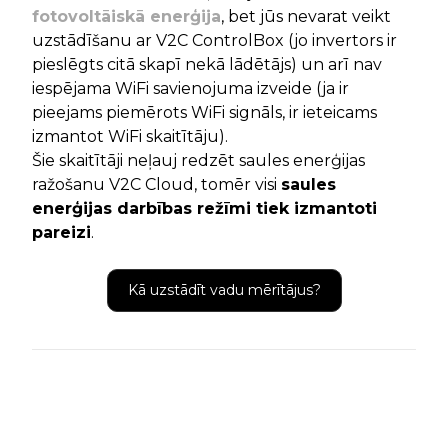
fotovoltāiskā enerģija
, bet jūs nevarat veikt
uzstādīšanu ar V2C ControlBox (jo invertors ir
pieslēgts citā skapī nekā lādētājs) un arī nav
iespējama WiFi savienojuma izveide (ja ir
pieejams piemērots WiFi signāls, ir ieteicams
izmantot WiFi skaitītāju).
Šie skaitītāji neļauj redzēt saules enerģijas
ražošanu V2C Cloud, tomēr visi
saules
enerģijas darbības režīmi tiek izmantoti
pareizi
.
Kā uzstādīt vadu mērītājus?