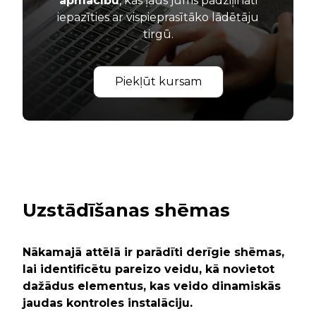
apmācību
, kas ļaus jums padziļināti
iepazīties ar vispieprasītāko lādētāju
tirgū.
Piekļūt kursam
Uzstādīšanas shēmas
Nākamajā attēlā ir parādīti derīgie shēmas,
lai identificētu pareizo veidu, kā novietot
dažādus elementus, kas veido dinamiskās
jaudas kontroles instalāciju.