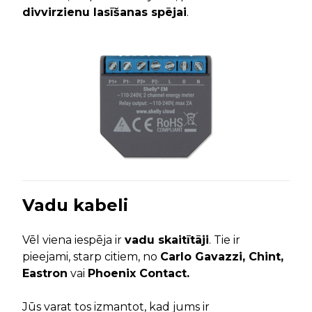
divvirzienu lasīšanas spējai
.
V
adu kabeli
Vēl viena iespēja ir
vadu skaitītāji
. Tie ir
pieejami, starp citiem, no
Carlo Gavazzi, Chint,
Eastron
vai
Phoenix Contact.
Jūs varat tos izmantot, kad jums ir