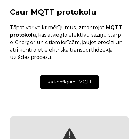
Caur MQTT protokolu
Tāpat var veikt mērījumus, izmantojot
MQTT
protokolu
, kas atvieglo efektīvu saziņu starp
e-Charger un citiem ierīcēm, ļaujot precīzi un
ātri kontrolēt elektriskā transportlīdzekļa
uzlādes procesu.
Kā konfigurēt MQTT