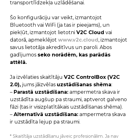
transportlīdzekļa uzlādēšanai.
Šo konfigurāciju var veikt, izmantojot
Bluetooth vai WiFi (ja tas ir pieejams), un
piekļūt, izmantojot lietotni
V2C Cloud
vai
datorā, apmeklējot
www.v2c.cloud
, izmantojot
savus lietotāja akreditīvus un paroli. Abos
gadījumos
seko norādēm, kas parādās
attēlā.
Ja izvēlaties skaitītāju
V2C ControlBox (V2C
2.0),
jums jāizvēlas
uzstādīšanas shēma
:
–
Parastā uzstādīšana:
ampermetra skava ir
uzstādīta augšup pa straumi, aptverot galveno
fāzi (tas ir visizplatītākais uzstādīšanas shēma).
–
Alternatīvā uzstādīšana:
ampermetra skava
ir uzstādīta lejup pa straumi.
* Skaitītāja uzstādīšanu jāveic profesionālim. Ja nav