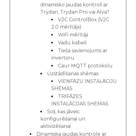
dinamisko jaudas kontroli ar
Trydan, Trydan Pro vai Alva?
V2C ControlBox (V2C
2.0 mērītājs)
WiFi mērītāji
Vadu kabeli
Tieša savienojums ar
invertoru
Caur MQTT protokolu
Uzstādīšanas shēmas
VIENFĀZU INSTALĀCIJU
SHĒMAS
TRIFĀZES
INSTALĀCIJAS SHEMAS
Soļi, kas jāveic
konfigurēšanai un
aktivizēšanai
Dinamiska jaudas kontrole ar