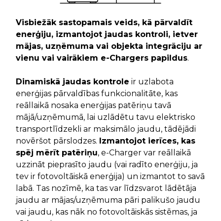
Visbiežāk sastopamais veids, kā pārvaldīt
enerģiju, izmantojot jaudas kontroli, ietver
mājas, uzņēmuma vai objekta integrāciju ar
vienu vai vairākiem e-Chargers papildus
.
Dinamiskā jaudas kontrole
ir uzlabota
enerģijas pārvaldības funkcionalitāte, kas
reāllaikā nosaka enerģijas patēriņu tavā
mājā/uzņēmumā, lai uzlādētu tavu elektrisko
transportlīdzekli ar maksimālo jaudu, tādējādi
novēršot pārslodzes.
Izmantojot ierīces, kas
spēj mērīt patēriņu
, e-Charger var reāllaikā
uzzināt pieprasīto jaudu (vai radīto enerģiju, ja
tev ir fotovoltāiskā enerģija) un izmantot to savā
labā. Tas nozīmē, ka tas var līdzsvarot lādētāja
jaudu ar mājas/uzņēmuma pāri palikušo jaudu
vai jaudu, kas nāk no fotovoltāiskās sistēmas, ja