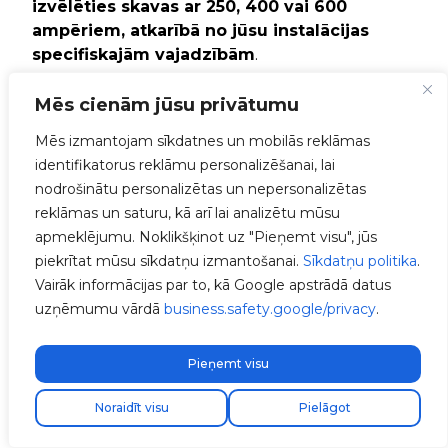
izvēlēties skavas ar 250, 400 vai 600
ampēriem, atkarībā no jūsu instalācijas
specifiskajām vajadzībām
.
Mēs cienām jūsu privātumu
Mēs izmantojam sīkdatnes un mobilās reklāmas
identifikatorus reklāmu personalizēšanai, lai
nodrošinātu personalizētas un nepersonalizētas
reklāmas un saturu, kā arī lai analizētu mūsu
apmeklējumu. Noklikšķinot uz "Pieņemt visu", jūs
piekrītat mūsu sīkdatņu izmantošanai.
Sīkdatņu politika
.
Vairāk informācijas par to, kā Google apstrādā datus
uzņēmumu vārdā
business.safety.google/privacy
.
Pieņemt visu
Atrodi savu uzstādītāju
Noraidīt visu
Pielāgot