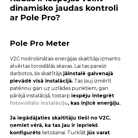
dinamisko jaudas kontroli
ar Pole Pro?
Pole Pro Meter
V2C nodrošinātais enerģijas skaitītājs izmanto
atvērtas toroidālās skavas. Lai tas pareizi
darbotos, šis skaitītājs
jāinstalē galvenajā
pievādē visā instalācijā.
Tas ļauj izmērīt
patēriņu gan uz uzlādes punktiem, gan
pārējā instalācijā, tostarp
iespēju integrēt
fotovoltālo instalāciju
, kas injicē enerģiju.
Ja iegādājaties skaitītāju tieši no V2C,
ņemiet vērā, ka tas jau ir iepriekš
konfigurēts
lietošanai. Turklāt
jūs varat