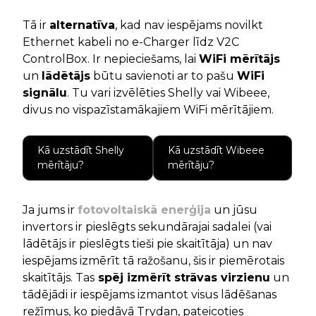
Tā ir
alternatīva
, kad nav iespējams novilkt
Ethernet kabeli no e-Charger līdz V2C
ControlBox. Ir nepieciešams, lai
WiFi mērītājs
un
lādētājs
būtu savienoti ar to pašu
WiFi
signālu
. Tu vari izvēlēties Shelly vai Wibeee,
divus no vispazīstamākajiem WiFi mērītājiem.
Kā uzstādīt Shelly
Kā uzstādīt Wibeee
mērītāju?
mērītāju?
Ja jums ir
fotovoltaiskā enerģija
un jūsu
invertors ir pieslēgts sekundārajai sadalei (vai
lādētājs ir pieslēgts tieši pie skaitītāja) un nav
iespējams izmērīt tā ražošanu, šis ir piemērotais
skaitītājs. Tas
spēj izmērīt strāvas virzienu
un
tādējādi ir iespējams izmantot visus lādēšanas
režīmus, ko piedāvā Trydan, pateicoties