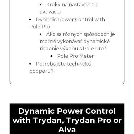
Kroky na nastavenie a
aktiváciu
Dynamic Power Control with
Pole Pro
Ako sa rôznych spôsoboch je
možné vykonávať dynamické
riadenie výkonu s Pole Pro?
Pole Pro Meter
Potrebujete technickú
podporu?
Dynamic Power Control
with Trydan, Trydan Pro or
Alva