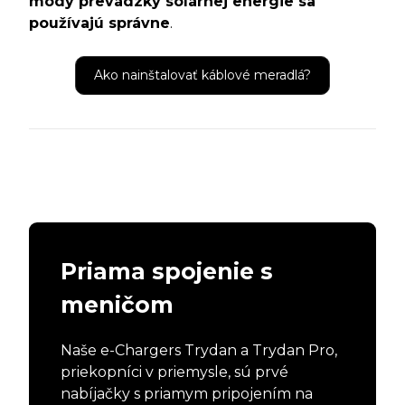
módy prevádzky solárnej energie sa
používajú správne
.
Ako nainštalovať káblové meradlá?
Priama spojenie s
meničom
Naše e-Chargers Trydan a Trydan Pro,
priekopníci v priemysle, sú prvé
nabíjačky s priamym pripojením na