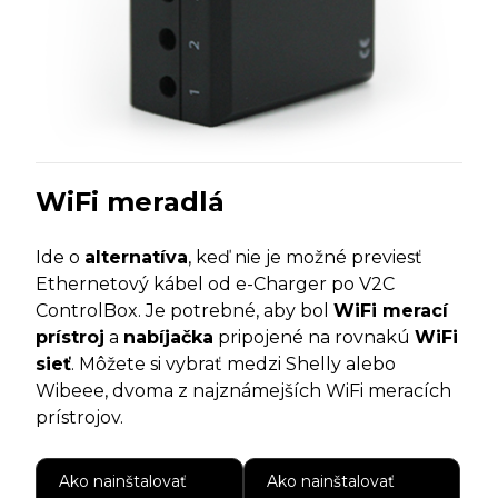
WiFi meradlá
Ide o
alternatíva
, keď nie je možné previesť
Ethernetový kábel od e-Charger po V2C
ControlBox. Je potrebné, aby bol
WiFi merací
prístroj
a
nabíjačka
pripojené na rovnakú
WiFi
sieť
. Môžete si vybrať medzi Shelly alebo
Wibeee, dvoma z najznámejších WiFi meracích
prístrojov.
Ako nainštalovať
Ako nainštalovať