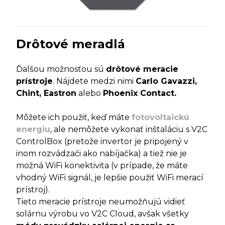
Drôtové meradlá
Ďalšou možnosťou sú
drôtové meracie
prístroje
. Nájdete medzi nimi
Carlo Gavazzi,
Chint, Eastron
alebo
Phoenix Contact.
Môžete ich použiť, keď máte
fotovoltaickú
energiu
, ale nemôžete vykonať inštaláciu s V2C
ControlBox (pretože invertor je pripojený v
inom rozvádzači ako nabíjačka) a tiež nie je
možná WiFi konektivita (v prípade, že máte
vhodný WiFi signál, je lepšie použiť WiFi merací
prístroj).
Tieto meracie prístroje neumožňujú vidieť
solárnu výrobu vo V2C Cloud, avšak všetky