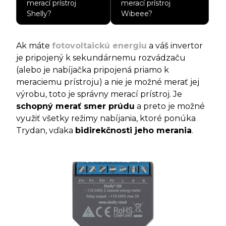
merací prístroj
merací prístroj
Shelly?
Wibeee?
Ak máte
fotovoltaickú energiu
a váš invertor
je pripojený k sekundárnemu rozvádzaču
(alebo je nabíjačka pripojená priamo k
meraciemu prístroju) a nie je možné merať jej
výrobu, toto je správny merací prístroj. Je
schopný merať smer prúdu
a preto je možné
využiť všetky režimy nabíjania, ktoré ponúka
Trydan, vďaka
bidirekčnosti jeho merania
.