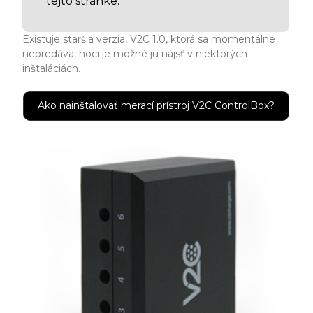
tejto stránke.
Existuje staršia verzia, V2C 1.0, ktorá sa momentálne
nepredáva, hoci je možné ju nájsť v niektorých
inštaláciách.
Ako nainštalovať merací prístroj V2C ControlBox?