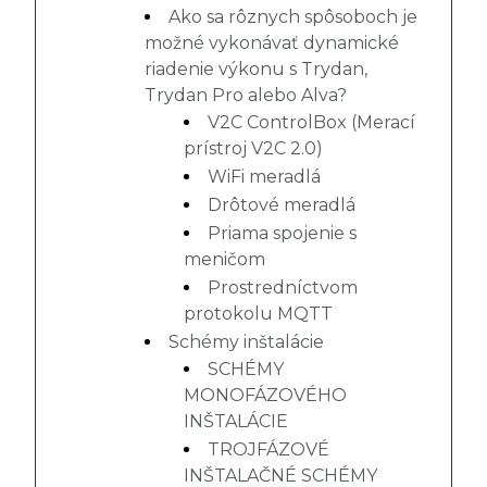
Ako sa rôznych spôsoboch je
možné vykonávať dynamické
riadenie výkonu s Trydan,
Trydan Pro alebo Alva?
V2C ControlBox (Merací
prístroj V2C 2.0)
WiFi meradlá
Drôtové meradlá
Priama spojenie s
meničom
Prostredníctvom
protokolu MQTT
Schémy inštalácie
SCHÉMY
MONOFÁZOVÉHO
INŠTALÁCIE
TROJFÁZOVÉ
INŠTALAČNÉ SCHÉMY