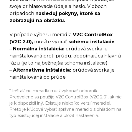
svoje prihlasovacie údaje a heslo. V oboch
prípadoch
nasleduj pokyny, ktoré sa
zobrazujú na obrázku.
V prípade výberu meradla
V2C ControlBox
(V2C 2.0),
musíte vybrať
schému inštalácie
:
–
Normálna inštalácia:
prúdová svorka je
nainštalovaná proti prúdu, obopínajúca hlavnú
fázu (je to najbežnejšia schéma inštalácie).
–
Alternatívna inštalácia:
prúdová svorka je
nainštalovaná po prúde.
* Inštaláciu meradla musí vykonať odborník.
Predvolene sa použije V2C ControlBox (V2C 2.0), ak nie
je k dispozícii iný. Existuje niekoľko verzií meradiel.
Preto je kľúčové vybrať správne meradlo s ohľadom na
typ existujúcej inštalácie a uložiť nastavenia.