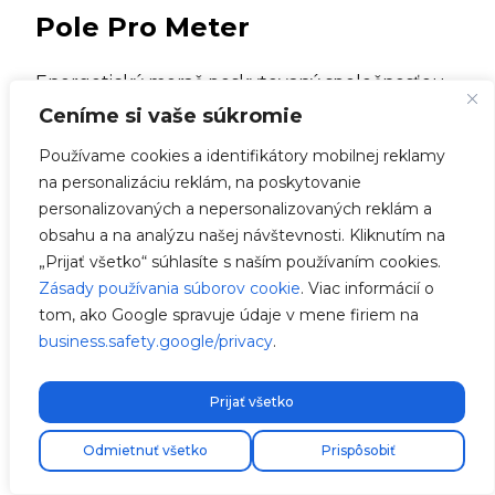
Pole Pro Meter
Energetický merač poskytovaný spoločnosťou
V2C používa otvorené toroidné kliešte. Aby
Ceníme si vaše súkromie
správne fungoval, tento merač
musí byť
Používame cookies a identifikátory mobilnej reklamy
nainštalovaný na hlavnom prívode celej
na personalizáciu reklám, na poskytovanie
inštalácie.
To umožňuje merať spotrebu ako
personalizovaných a nepersonalizovaných reklám a
nabíjacích bodov, tak aj zvyšku inštalácie,
obsahu a na analýzu našej návštevnosti. Kliknutím na
vrátane
možnosti integrovať
fotovoltaickú
„Prijať všetko“ súhlasíte s naším používaním cookies.
inštaláciu
, ktorá vkladá energiu.
Zásady používania súborov cookie
. Viac informácií o
tom, ako Google spravuje údaje v mene firiem na
Ak si zakúpiš merač priamo od V2C, maj na
business.safety.google/privacy
.
pamäti, že je už predkonfigurovaný
na
použitie. Okrem toho
môžeš si vybrať kliešte
s prúdom 250, 400 alebo 600 ampérov, v
Prijať všetko
závislosti od špecifických potrieb tvojej
Odmietnuť všetko
Prispôsobiť
inštalácie
.