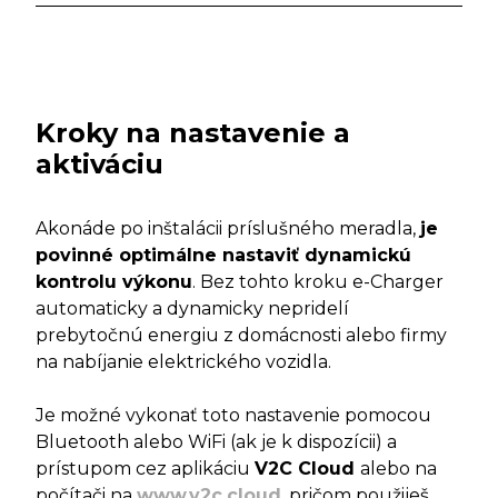
Kroky na nastavenie a
aktiváciu
Akonáde po inštalácii príslušného meradla,
je
povinné optimálne nastaviť dynamickú
kontrolu výkonu
. Bez tohto kroku e-Charger
automaticky a dynamicky nepridelí
prebytočnú energiu z domácnosti alebo firmy
na nabíjanie elektrického vozidla.
Je možné vykonať toto nastavenie pomocou
Bluetooth alebo WiFi (ak je k dispozícii) a
prístupom cez aplikáciu
V2C Cloud
alebo na
počítači na
www.v2c.cloud
, pričom použiješ