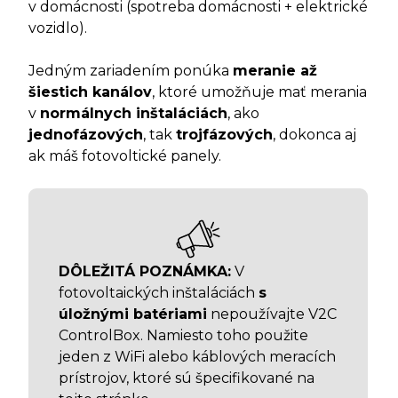
v domácnosti (spotreba domácnosti + elektrické
vozidlo).
Jedným zariadením ponúka
meranie až
šiestich kanálov
, ktoré umožňuje mať merania
v
normálnych inštaláciách
, ako
jednofázových
, tak
trojfázových
, dokonca aj
ak máš fotovoltické panely.
DÔLEŽITÁ POZNÁMKA:
V
fotovoltaických inštaláciách
s
úložnými batériami
nepoužívajte V2C
ControlBox. Namiesto toho použite
jeden z WiFi alebo káblových meracích
prístrojov, ktoré sú špecifikované na