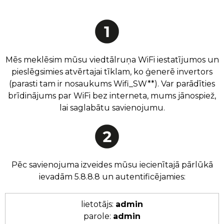
Mēs meklēsim mūsu viedtālruņa WiFi iestatījumos un
pieslēgsimies atvērtajai tīklam, ko ģenerē invertors
(parasti tam ir nosaukums Wifi_SW**). Var parādīties
brīdinājums par WiFi bez interneta, mums jānospiež,
lai saglabātu savienojumu.
Pēc savienojuma izveides mūsu iecienītajā pārlūkā
ievadām 5.8.8.8 un autentificējamies:
lietotājs:
admin
parole:
admin