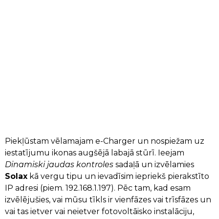
Piekļūstam vēlamajam e-Charger un nospiežam uz
iestatījumu ikonas augšējā labajā stūrī. Ieejam
Dinamiski jaudas kontroles
sadaļā un izvēlamies
Solax
kā vergu tipu un ievadīsim iepriekš pierakstīto
IP adresi (piem. 192.168.1.197). Pēc tam, kad esam
izvēlējušies, vai mūsu tīkls ir vienfāzes vai trīsfāzes un
vai tas ietver vai neietver fotovoltāisko instalāciju,