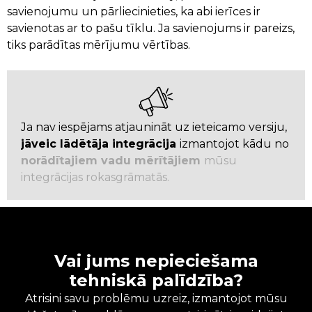
savienojumu un pārliecinieties, ka abi ierīces ir
savienotas ar to pašu tīklu. Ja savienojums ir pareizs,
tiks parādītas mērījumu vērtības.
Ja nav iespējams atjaunināt uz ieteicamo versiju,
jāveic lādētāja integrācija
izmantojot kādu no
norādītajiem vadu mērītājiem
mūsu
integrācijas rokasgrāmatās.
Vai jums nepieciešama
tehniskā palīdzība?
Atrisini savu problēmu uzreiz, izmantojot mūsu