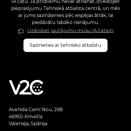
IA čatu. Ja problēmu nevar atrisināt, izveidojiet
pieprasījumu Tehniskā atbalsta centrā, un mēs
ar jums sazināsimies pēc iespējas ātrāk, lai
piedāvātu labāko risinājumu.
Uzdodiet jautājumu mūsu IA čatam
Sazinieties ar tehnisko atbalstu
Avenida Camí Nou, 268
46950 Xirivella
Valensija, Spānija