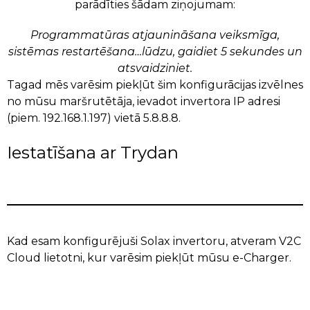
parādīties šādam ziņojumam:
Programmatūras atjaunināšana veiksmīga,
sistēmas restartēšana…lūdzu, gaidiet 5 sekundes un
atsvaidziniet.
Tagad mēs varēsim piekļūt šim konfigurācijas izvēlnes
no mūsu maršrutētāja, ievadot invertora IP adresi
(piem. 192.168.1.197) vietā 5.8.8.8.
Iestatīšana ar Trydan
Kad esam konfigurējuši Solax invertoru, atveram V2C
Cloud lietotni, kur varēsim piekļūt mūsu e-Charger.