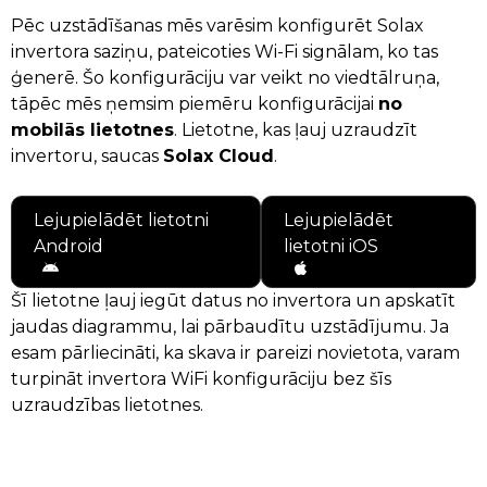
Pēc uzstādīšanas mēs varēsim konfigurēt Solax
invertora saziņu, pateicoties Wi-Fi signālam, ko tas
ģenerē. Šo konfigurāciju var veikt no viedtālruņa,
tāpēc mēs ņemsim piemēru konfigurācijai
no
mobilās lietotnes
. Lietotne, kas ļauj uzraudzīt
invertoru, saucas
Solax Cloud
.
Lejupielādēt lietotni
Lejupielādēt
Android
lietotni iOS
Šī lietotne ļauj iegūt datus no invertora un apskatīt
jaudas diagrammu, lai pārbaudītu uzstādījumu. Ja
esam pārliecināti, ka skava ir pareizi novietota, varam
turpināt invertora WiFi konfigurāciju bez šīs
uzraudzības lietotnes.