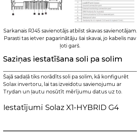
Sarkanais RJ45 savienotājs atbilst skavas savienotājam.
Parasti tas ietver pagarinātāju šai skavai, jo kabelis nav
ļoti garš.
Saziņas iestatīšana soli pa solim
Šajā sadaļā tiks norādīts soli pa solim, kā konfigurēt
Solax invertoru, lai tas izveidotu savienojumu ar
Trydan un ļautu nosūtīt mērījumu datus uz to.
Iestatījumi Solaz X1-HYBRID G4