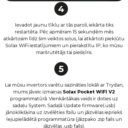
Ievadot jaunu tīklu ar tās paroli, iekārta tiks
restartēta. Pēc apmēram 15 sekundēm mēs
atkārtosim līdz šim veiktos soļus, lai atkārtoti piekļūtu
Solax WiFi iestatījumiem un pierakstītu IP, ko mūsu
maršrutētājs tai piešķīris.
Lai mūsu invertors varētu sazināties lokāli ar Trydan,
mums jāveic izmaiņas
Solax Pocket WIFI V2
programmatūrā. Vienkāršākais veids ir doties uz
sadaļu System. Sadaļā Update firmware(.usb)
jānoklikšķina uz
Izvēlēties failu
un jāizvēlas iepriekš
lejupielādētā programmatūra (jāizpako .zip fails un
jāizvēlas .usb fails).