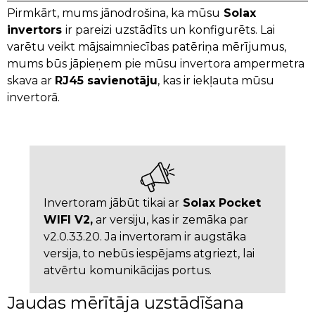
Pirmkārt, mums jānodrošina, ka mūsu
Solax
invertors
ir pareizi uzstādīts un konfigurēts. Lai
varētu veikt mājsaimniecības patēriņa mērījumus,
mums būs jāpieņem pie mūsu invertora ampermetra
skava ar
RJ45 savienotāju
, kas ir iekļauta mūsu
invertorā.
Invertoram jābūt tikai ar
Solax Pocket
WIFI V2,
ar versiju, kas ir zemāka par
v2.0.33.20. Ja invertoram ir augstāka
versija, to nebūs iespējams atgriezt, lai
atvērtu komunikācijas portus.
Jaudas mērītāja uzstādīšana