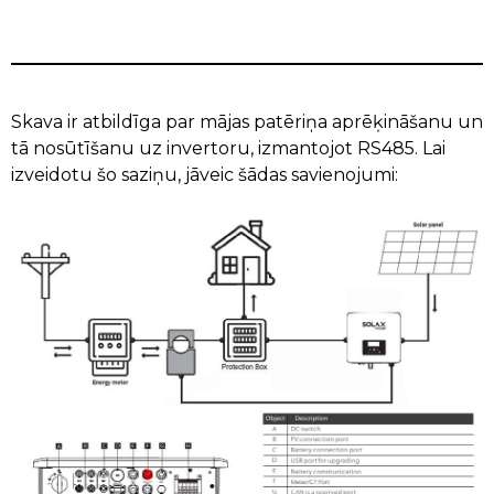
Skava ir atbildīga par mājas patēriņa aprēķināšanu un
tā nosūtīšanu uz invertoru, izmantojot RS485. Lai
izveidotu šo saziņu, jāveic šādas savienojumi: