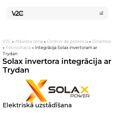
Skip
to
content
V2C
»
Atbalsta zona
»
Control de potencia
»
Dinámico
»
Fotovoltaica
»
Integrācija Solax invertoram ar
Trydan
Solax invertora integrācija ar
Trydan
Pirkt tiešsaistē
Elektriskā uzstādīšana