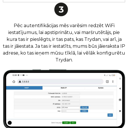
Pēc autentifikācijas mēs varēsim redzēt WiFi
iestatījumus, lai apstiprinātu, vai maršrutētājs, pie
kura tas ir pieslēgts, ir tas pats, kas Trydan, vai arī, ja
tas ir jāiestata. Ja tas ir iestatīts, mums būs jāieraksta IP
adrese, ko tas ieņem mūsu tīklā, lai vēlāk konfigurētu
Trydan.