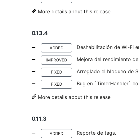
More details about this release
0.13.4
Deshabilitación de Wi-Fi en
ADDED
Mejora del rendimiento de
IMPROVED
Arreglado el bloqueo de S
FIXED
Bug en `TimerHandler` co
FIXED
More details about this release
0.11.3
Reporte de tags.
ADDED