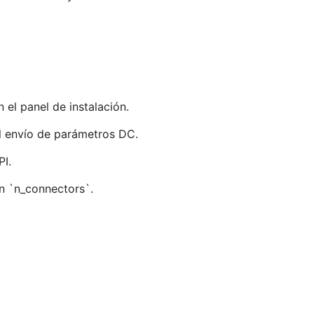
 el panel de instalación.
l envío de parámetros DC.
PI.
n `n_connectors`.