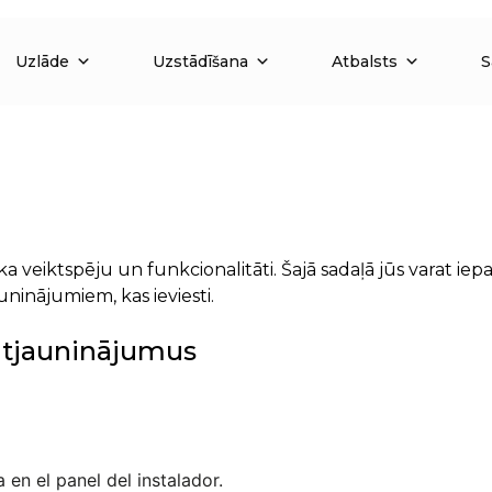
Uzlāde
Uzstādīšana
Atbalsts
S
a veiktspēju un funkcionalitāti. Šajā sadaļā jūs varat ie
ninājumiem, kas ieviesti.
atjauninājumus
 en el panel del instalador.