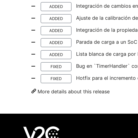
Integración de cambios en
ADDED
Ajuste de la calibración d
ADDED
Integración de la propieda
ADDED
Parada de carga a un SoC 
ADDED
Lista blanca de carga por
ADDED
Bug en `TimerHandler` co
FIXED
Hotfix para el incremento
FIXED
More details about this release