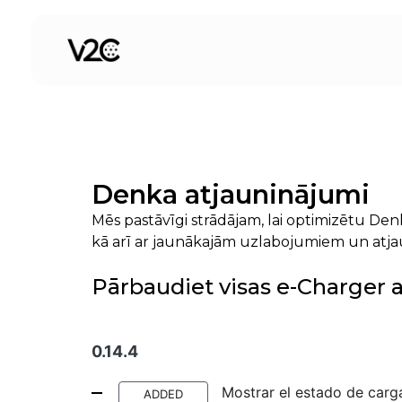
Skip
to
content
Denka atjauninājumi
Mēs pastāvīgi strādājam, lai optimizētu Denk
kā arī ar jaunākajām uzlabojumiem un atjau
Pārbaudiet visas e-Charger 
0.14.4
Mostrar el estado de carga
ADDED