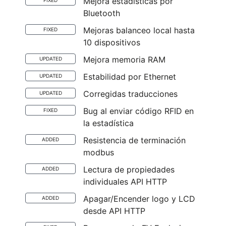
Mejora estadísticas por
FIXED
Bluetooth
Mejoras balanceo local hasta
FIXED
10 dispositivos
Mejora memoria RAM
UPDATED
Estabilidad por Ethernet
UPDATED
Corregidas traducciones
UPDATED
Bug al enviar código RFID en
FIXED
la estadística
Resistencia de terminación
ADDED
modbus
Lectura de propiedades
ADDED
individuales API HTTP
Apagar/Encender logo y LCD
ADDED
desde API HTTP