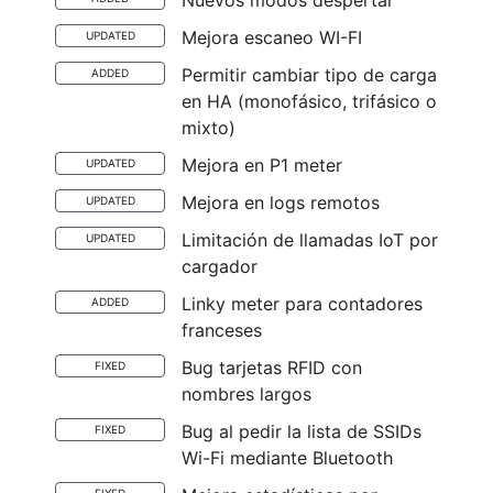
Nuevos modos despertar
Mejora escaneo WI-FI
UPDATED
Permitir cambiar tipo de carga
ADDED
en HA (monofásico, trifásico o
mixto)
Mejora en P1 meter
UPDATED
Mejora en logs remotos
UPDATED
Limitación de llamadas IoT por
UPDATED
cargador
Linky meter para contadores
ADDED
franceses
Bug tarjetas RFID con
FIXED
nombres largos
Bug al pedir la lista de SSIDs
FIXED
Wi-Fi mediante Bluetooth