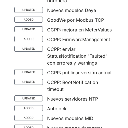
botonera
Nuevos modelos Deye
UPDATED
GoodWe por Modbus TCP
ADDED
OCPP: mejora en MeterValues
UPDATED
OCPP: FirmwareManagement
ADDED
OCPP: enviar
UPDATED
StatusNotification "Faulted"
con errores y warnings
OCPP: publicar versión actual
UPDATED
OCPP: BootNotification
UPDATED
timeout
Nuevos servidores NTP
UPDATED
Autolock
ADDED
Nuevos modelos MID
ADDED
ADDED