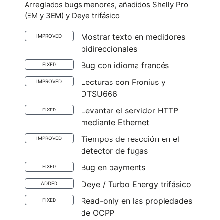
Arreglados bugs menores, añadidos Shelly Pro
(EM y 3EM) y Deye trifásico
Mostrar texto en medidores
IMPROVED
bidireccionales
Bug con idioma francés
FIXED
Lecturas con Fronius y
IMPROVED
DTSU666
Levantar el servidor HTTP
FIXED
mediante Ethernet
Tiempos de reacción en el
IMPROVED
detector de fugas
Bug en payments
FIXED
Deye / Turbo Energy trifásico
ADDED
Read-only en las propiedades
FIXED
de OCPP