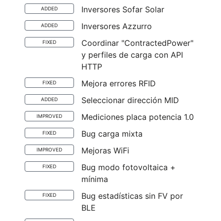
Inversores Sofar Solar
ADDED
Inversores Azzurro
ADDED
Coordinar "ContractedPower"
FIXED
y perfiles de carga con API
HTTP
Mejora errores RFID
FIXED
Seleccionar dirección MID
ADDED
Mediciones placa potencia 1.0
IMPROVED
Bug carga mixta
FIXED
Mejoras WiFi
IMPROVED
Bug modo fotovoltaica +
FIXED
mínima
Bug estadísticas sin FV por
FIXED
BLE