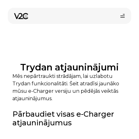
Skip
to
content
Trydan atjauninājumi
Mēs nepārtraukti strādājam, lai uzlabotu
Trydan funkcionalitāti. Šeit atradīsi jaunāko
mūsu e-Charger versiju un pēdējās veiktās
atjauninājumus.
Pārbaudiet visas e-Charger
atjauninājumus