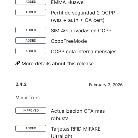
EMMA Huawei
ADDED
Perfil de seguridad 2 OCPP
ADDED
(wss + auth + CA cert)
SIM 4G privadas en OCPP
ADDED
OcppFreeMode
ADDED
OCPP cola interna mensajes
ADDED
More details about this release
2.4.2
February 2, 2026
Minor fixes
Actualización OTA más
IMPROVED
robusta
Tarjetas RFID MIFARE
ADDED
Ultralight