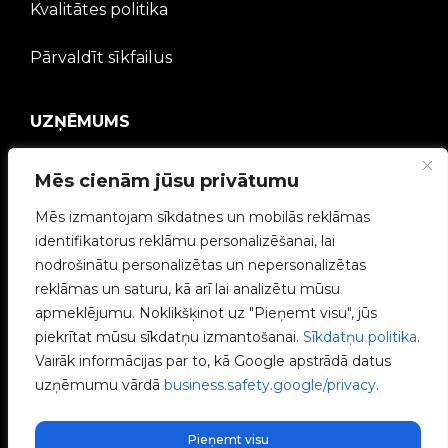
Kvalitātes politika
Pārvaldīt sīkfailus
UZŅĒMUMS
V2C kopiena
Mēs cienām jūsu privātumu
Strādā ar mums
Mēs izmantojam sīkdatnes un mobilās reklāmas
identifikatorus reklāmu personalizēšanai, lai
e-Chargers
nodrošinātu personalizētas un nepersonalizētas
reklāmas un saturu, kā arī lai analizētu mūsu
V2C Power
apmeklējumu. Noklikšķinot uz "Pieņemt visu", jūs
piekrītat mūsu sīkdatņu izmantošanai.
Sīkdatņu politika
.
V2C Cloud
Vairāk informācijas par to, kā Google apstrādā datus
uzņēmumu vārdā
business.safety.google/privacy
.
Blogs
Pieņemt visu