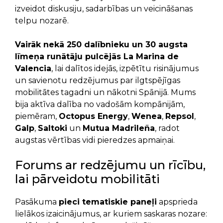
izveidot diskusiju, sadarbības un veicināšanas
telpu nozarē.
Vairāk nekā 250 dalībnieku un 30 augsta
līmeņa runātāju pulcējās La Marina de
Valencia
, lai dalītos idejās, izpētītu risinājumus
un savienotu redzējumus par ilgtspējīgas
mobilitātes tagadni un nākotni Spānijā. Mums
bija aktīva dalība no vadošām kompānijām,
piemēram,
Octopus Energy
,
Wenea
,
Repsol
,
Galp
,
Saltoki
un
Mutua Madrileña
, radot
augstas vērtības vidi pieredzes apmaiņai.
Forums ar redzējumu un rīcību,
lai pārveidotu mobilitāti
Pasākuma
pieci tematiskie paneļi
apsprieda
lielākos izaicinājumus, ar kuriem saskaras nozare: