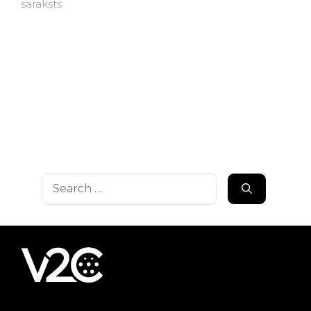
saraksts
Search
for: