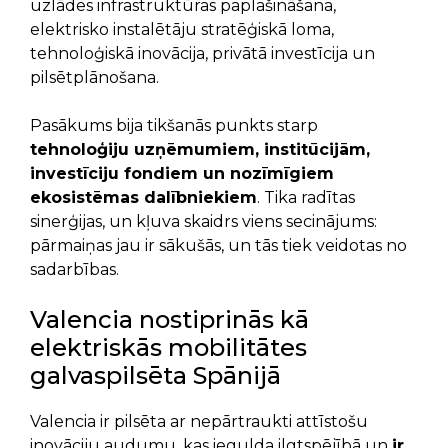
uzlādes infrastruktūras paplašināšana,
elektrisko instalētāju stratēģiskā loma,
tehnoloģiskā inovācija, privātā investīcija un
pilsētplānošana.
Pasākums bija tikšanās punkts starp
tehnoloģiju uzņēmumiem, institūcijām,
investīciju fondiem un nozīmīgiem
ekosistēmas dalībniekiem
. Tika radītas
sinerģijas, un kļuva skaidrs viens secinājums:
pārmaiņas jau ir sākušās, un tās tiek veidotas no
sadarbības.
Valencia nostiprinās kā
elektriskās mobilitātes
galvaspilsēta Spānijā
Valencia ir pilsēta ar nepārtraukti attīstošu
inovāciju audumu, kas iegulda ilgtspējībā un
ir