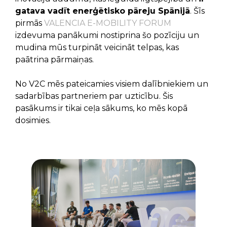
gatava vadīt enerģētisko pāreju Spānijā
. Šīs
pirmās
VALENCIA E-MOBILITY FORUM
izdevuma panākumi nostiprina šo pozīciju un
mudina mūs turpināt veicināt telpas, kas
paātrina pārmaiņas.
No V2C mēs pateicamies visiem dalībniekiem un
sadarbības partneriem par uzticību. Šis
pasākums ir tikai ceļa sākums, ko mēs kopā
dosimies.