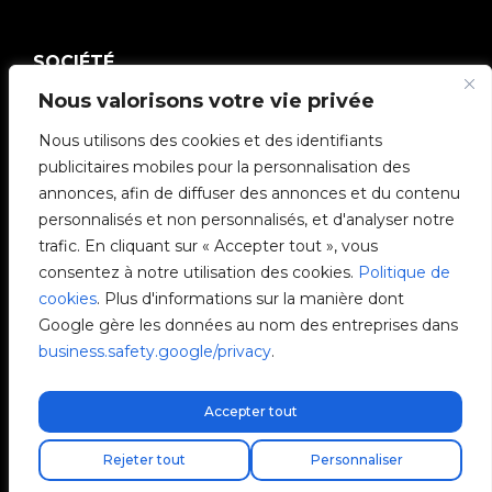
SOCIÉTÉ
Nous valorisons votre vie privée
Communauté V2C
Nous utilisons des cookies et des identifiants
publicitaires mobiles pour la personnalisation des
e-Chargers
annonces, afin de diffuser des annonces et du contenu
personnalisés et non personnalisés, et d'analyser notre
V2C Cloud
trafic. En cliquant sur « Accepter tout », vous
consentez à notre utilisation des cookies.
Politique de
V2C Payments
cookies
. Plus d'informations sur la manière dont
Google gère les données au nom des entreprises dans
Blog
business.safety.google/privacy
.
V2C Affiliate Program
Accepter tout
Livraison express gratuite !
Rejeter tout
Personnaliser
V2C © 2026 All rights reserved.