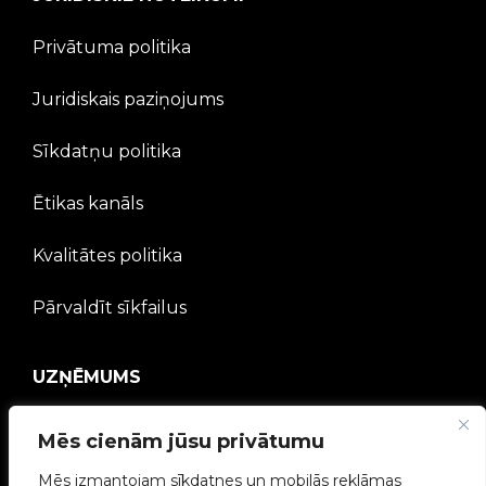
Privātuma politika
Juridiskais paziņojums
Sīkdatņu politika
Ētikas kanāls
Kvalitātes politika
Pārvaldīt sīkfailus
UZŅĒMUMS
V2C kopiena
Mēs cienām jūsu privātumu
Strādā ar mums
Mēs izmantojam sīkdatnes un mobilās reklāmas