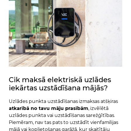
Cik maksā elektriskā uzlādes
iekārtas uzstādīšana mājās?
Uzlādes punkta uzstādīšanas izmaksas atšķiras
atkarībā no tavu māju prasībām
, izvēlētā
uzlādes punkta vai uzstādīšanas sarežģītības.
Piemēram, nav tas pats to uzstādīt vienfamilijas
mājā vai koplietošanas garāžā, kur skaitītāju