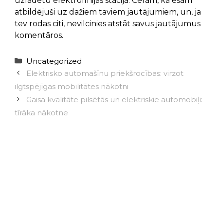
uzlādētu elektrolīnijas stacijā. Ceram, ka esam
atbildējuši uz dažiem taviem jautājumiem, un, ja
tev rodas citi, nevilcinies atstāt savus jautājumus
komentāros.
Categories
Uncategorized
Elektrisko automašīnu priekšrocības: virzot
ilgtspējīgas mobilitātes nākotni
Gaisa kvalitāte pilsētās un elektriskie automobiļi:
tīrāka nākotne