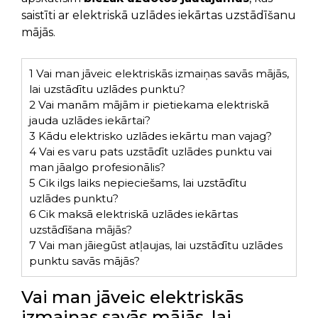
saistīti ar elektriskā uzlādes iekārtas uzstādīšanu
mājās.
1
Vai man jāveic elektriskās izmaiņas savās mājās,
lai uzstādītu uzlādes punktu?
2
Vai manām mājām ir pietiekama elektriskā
jauda uzlādes iekārtai?
3
Kādu elektrisko uzlādes iekārtu man vajag?
4
Vai es varu pats uzstādīt uzlādes punktu vai
man jāalgo profesionālis?
5
Cik ilgs laiks nepieciešams, lai uzstādītu
uzlādes punktu?
6
Cik maksā elektriskā uzlādes iekārtas
uzstādīšana mājās?
7
Vai man jāiegūst atļaujas, lai uzstādītu uzlādes
punktu savās mājās?
Vai man jāveic elektriskās
izmaiņas savās mājās, lai