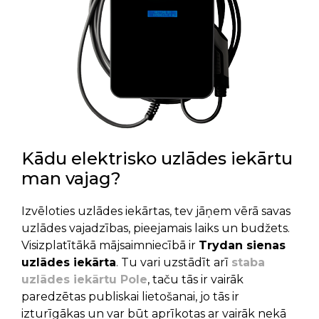
Kādu elektrisko uzlādes iekārtu
man vajag?
Izvēloties uzlādes iekārtas, tev jāņem vērā savas
uzlādes vajadzības, pieejamais laiks un budžets.
Visizplatītākā mājsaimniecībā ir
Trydan sienas
uzlādes iekārta
. Tu vari uzstādīt arī
staba
uzlādes iekārtu Pole
, taču tās ir vairāk
paredzētas publiskai lietošanai, jo tās ir
izturīgākas un var būt aprīkotas ar vairāk nekā