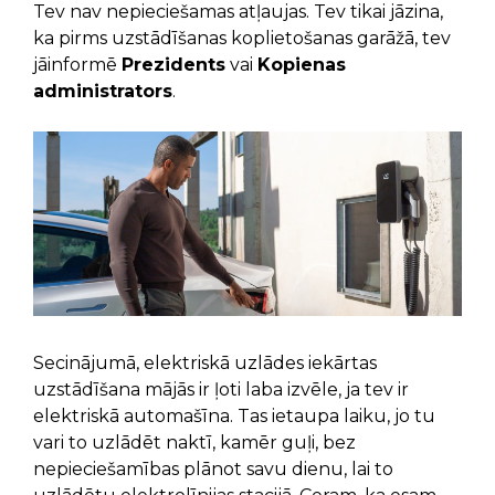
Tev nav nepieciešamas atļaujas. Tev tikai jāzina,
ka pirms uzstādīšanas koplietošanas garāžā, tev
jāinformē
Prezidents
vai
Kopienas
administrators
.
Secinājumā, elektriskā uzlādes iekārtas
uzstādīšana mājās ir ļoti laba izvēle, ja tev ir
elektriskā automašīna. Tas ietaupa laiku, jo tu
vari to uzlādēt naktī, kamēr guļi, bez
nepieciešamības plānot savu dienu, lai to