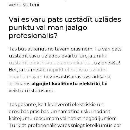
vienu šļūteni.
Vai es varu pats uzstādīt uzlādes
punktu vai man jāalgo
profesionālis?
Tas būs atkarīgs no tavām prasmēm. Tu vari pats
uzstādīt savu uzlādes iekārtu, un, ja zini
kā
uzstādīt elektrisko uzlādes iekārtu
… uz priekšu!
Bet, ja tu meklē
nopirkt elektrisko uzlādes
iekārtu mājām
bez iesaistīšanās uzstādīšanā,
ieteicams
algojiet kvalificētu elektriķi
, lai
veiktu uzstādīšanu.
Tas garantē, ka tiks ievēroti elektriskie un
drošības prasības, un samazina risku nodarīt
kaitējumu īpašumam vai notikt negadījumiem.
Turklāt profesionālis varēs sniegt ieteikumus par