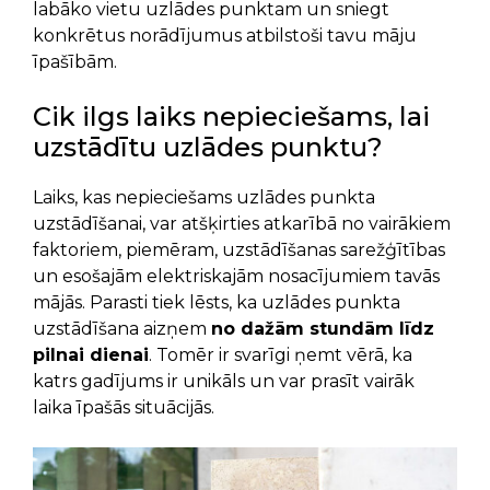
labāko vietu uzlādes punktam un sniegt
konkrētus norādījumus atbilstoši tavu māju
īpašībām.
Cik ilgs laiks nepieciešams, lai
uzstādītu uzlādes punktu?
Laiks, kas nepieciešams uzlādes punkta
uzstādīšanai, var atšķirties atkarībā no vairākiem
faktoriem, piemēram, uzstādīšanas sarežģītības
un esošajām elektriskajām nosacījumiem tavās
mājās. Parasti tiek lēsts, ka uzlādes punkta
uzstādīšana aizņem
no dažām stundām līdz
pilnai dienai
. Tomēr ir svarīgi ņemt vērā, ka
katrs gadījums ir unikāls un var prasīt vairāk
laika īpašās situācijās.