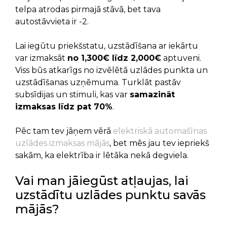
telpa atrodas pirmajā stāvā, bet tava
autostāvvieta ir -2.
Lai iegūtu priekšstatu, uzstādīšana ar iekārtu
var izmaksāt
no 1,300€ līdz 2,000€
aptuveni.
Viss būs atkarīgs no izvēlētā uzlādes punkta un
uzstādīšanas uzņēmuma. Turklāt pastāv
subsīdijas un stimuli, kas var
samazināt
izmaksas līdz pat 70%
.
Pēc tam tev jāņem vērā
elektriskā automašīnas
uzlādes izmaksas mājās
, bet mēs jau tev iepriekš
sakām, ka elektrība ir lētāka nekā degviela.
Vai man jāiegūst atļaujas, lai
uzstādītu uzlādes punktu savās
mājās?