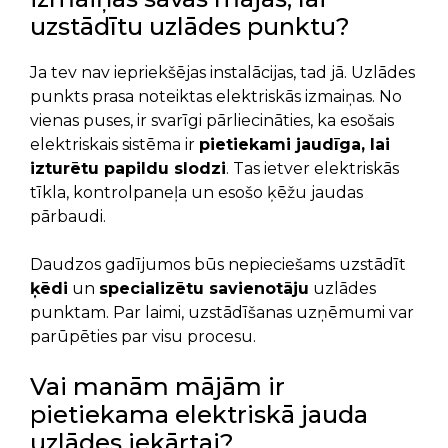
uzstādītu uzlādes punktu?
Ja tev nav iepriekšējas instalācijas, tad jā. Uzlādes
punkts prasa noteiktas elektriskās izmaiņas. No
vienas puses, ir svarīgi pārliecināties, ka esošais
elektriskais sistēma ir
pietiekami jaudīga, lai
izturētu papildu slodzi
. Tas ietver elektriskās
tīkla, kontrolpaneļa un esošo ķēžu jaudas
pārbaudi.
Daudzos gadījumos būs nepieciešams uzstādīt
ķēdi
un
specializētu savienotāju
uzlādes
punktam. Par laimi, uzstādīšanas uzņēmumi var
parūpēties par visu procesu.
Vai manām mājām ir
pietiekama elektriskā jauda
uzlādes iekārtai?