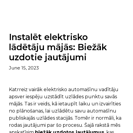
Instalēt elektrisko
lādētāju mājās: Biežāk
uzdotie jautājumi
June 15, 2023
Katrreiz vairāk elektrisko automašīnu vadītāju
apsver iespēju uzstādīt uzlādes punktu savās
mājās. Tas ir veids, kā ietaupīt laiku un izvairīties
no plānošanas, lai uzlādētu savu automašīnu
publiskajās uzlādes stacijās. Tomēr ir normāli, ka
rodas jautājumi par šo procesu. Šajā rakstā mēs
apskatīsim
biežāk uzdotos jautājumus
, kas