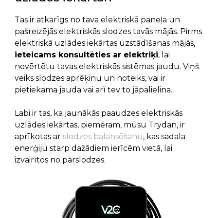
Tas ir atkarīgs no tava elektriskā paneļa un
pašreizējās elektriskās slodzes tavās mājās. Pirms
elektriskā uzlādes iekārtas uzstādīšanas mājās,
ieteicams konsultēties ar elektriķi
, lai
novērtētu tavas elektriskās sistēmas jaudu. Viņš
veiks slodzes aprēķinu un noteiks, vai ir
pietiekama jauda vai arī tev to jāpalielina.
Labi ir tas, ka jaunākās paaudzes elektriskās
uzlādes iekārtas, piemēram, mūsu Trydan, ir
aprīkotas ar
slodzes balansēšanu
, kas sadala
enerģiju starp dažādiem ierīcēm vietā, lai
izvairītos no pārslodzes.