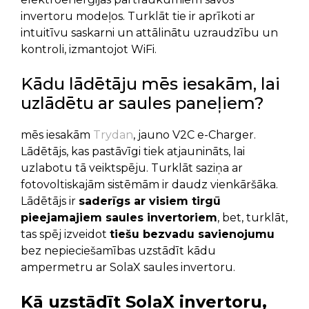
invertoru modeļos. Turklāt tie ir aprīkoti ar
intuitīvu saskarni un attālinātu uzraudzību un
kontroli, izmantojot WiFi.
Kādu lādētāju mēs iesakām, lai
uzlādētu ar saules paneļiem?
mēs iesakām
Trydan
, jauno V2C e-Charger.
Lādētājs, kas pastāvīgi tiek atjaunināts, lai
uzlabotu tā veiktspēju. Turklāt saziņa ar
fotovoltiskajām sistēmām ir daudz vienkāršāka.
Lādētājs ir
saderīgs ar visiem tirgū
pieejamajiem saules invertoriem
, bet, turklāt,
tas spēj izveidot
tiešu bezvadu savienojumu
bez nepieciešamības uzstādīt kādu
ampermetru ar SolaX saules invertoru.
Kā uzstādīt SolaX invertoru,