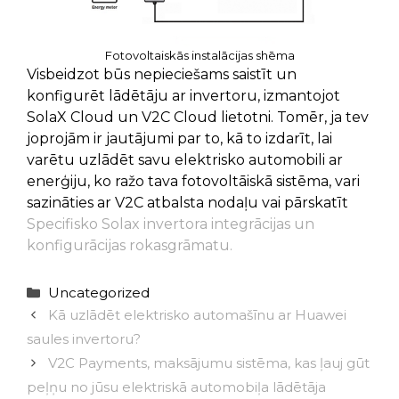
Fotovoltaiskās instalācijas shēma
Visbeidzot būs nepieciešams saistīt un
konfigurēt lādētāju ar invertoru, izmantojot
SolaX Cloud un V2C Cloud lietotni. Tomēr, ja tev
joprojām ir jautājumi par to, kā to izdarīt, lai
varētu uzlādēt savu elektrisko automobili ar
enerģiju, ko ražo tava fotovoltāiskā sistēma, vari
sazināties ar V2C atbalsta nodaļu vai pārskatīt
Specifisko Solax invertora integrācijas un
konfigurācijas rokasgrāmatu.
Categories
Uncategorized
Kā uzlādēt elektrisko automašīnu ar Huawei
saules invertoru?
V2C Payments, maksājumu sistēma, kas ļauj gūt
peļņu no jūsu elektriskā automobiļa lādētāja