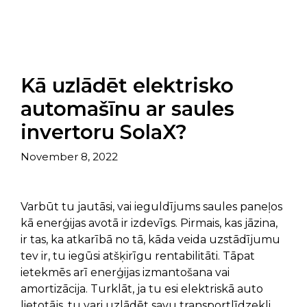
Kā uzlādēt elektrisko
automašīnu ar saules
invertoru SolaX?
November 8, 2022
Varbūt tu jautāsi, vai ieguldījums saules paneļos
kā enerģijas avotā ir izdevīgs. Pirmais, kas jāzina,
ir tas, ka atkarībā no tā, kāda veida uzstādījumu
tev ir, tu iegūsi atšķirīgu rentabilitāti. Tāpat
ietekmēs arī enerģijas izmantošana vai
amortizācija. Turklāt, ja tu esi elektriskā auto
lietotājs, tu vari uzlādēt savu transportlīdzekli