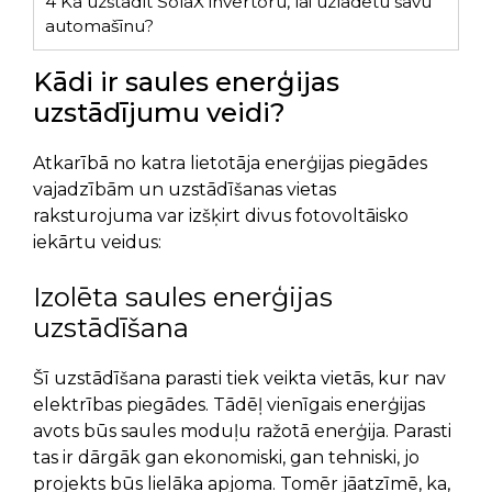
4
Kā uzstādīt SolaX invertoru, lai uzlādētu savu
automašīnu?
Kādi ir saules enerģijas
uzstādījumu veidi?
Atkarībā no katra lietotāja enerģijas piegādes
vajadzībām un uzstādīšanas vietas
raksturojuma var izšķirt divus fotovoltāisko
iekārtu veidus:
Izolēta saules enerģijas
uzstādīšana
Šī uzstādīšana parasti tiek veikta vietās, kur nav
elektrības piegādes. Tādēļ vienīgais enerģijas
avots būs saules moduļu ražotā enerģija. Parasti
tas ir dārgāk gan ekonomiski, gan tehniski, jo
projekts būs lielāka apjoma. Tomēr jāatzīmē, ka,