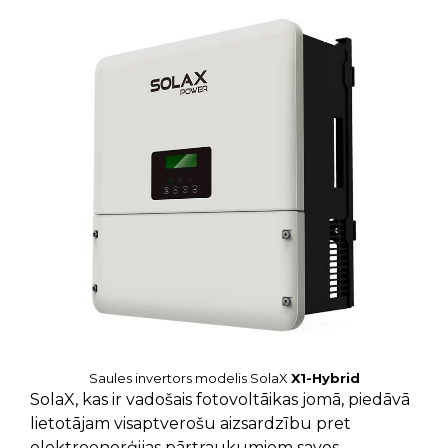
Saules invertors modelis SolaX
X1-Hybrid
SolaX, kas ir vadošais fotovoltāikas jomā, piedāvā
lietotājam visaptverošu aizsardzību pret
elektroenerģijas pārtraukumiem savos