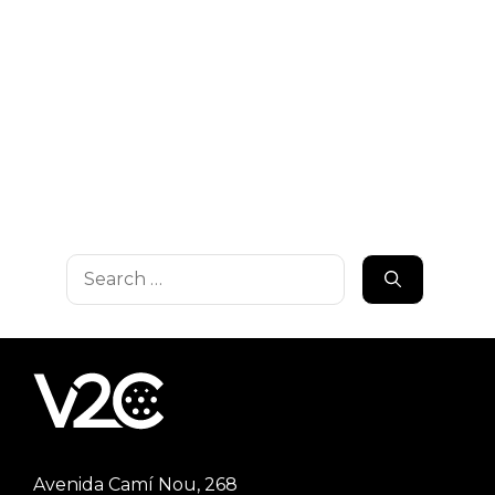
Search
for:
Avenida Camí Nou, 268