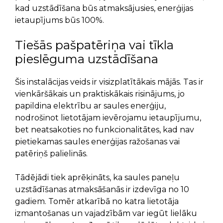
kad uzstādīšana būs atmaksājusies, enerģijas
ietaupījums būs 100%.
Tiešās pašpatēriņa vai tīkla
pieslēguma uzstādīšana
Šis instalācijas veids ir visizplatītākais mājās. Tas ir
vienkāršākais un praktiskākais risinājums, jo
papildina elektrību ar saules enerģiju,
nodrošinot lietotājam ievērojamu ietaupījumu,
bet neatsakoties no funkcionalitātes, kad nav
pietiekamas saules enerģijas ražošanas vai
patēriņš palielinās.
Tādējādi tiek aprēķināts, ka saules paneļu
uzstādīšanas atmaksāšanās ir izdevīga no 10
gadiem. Tomēr atkarībā no katra lietotāja
izmantošanas un vajadzībām var iegūt lielāku