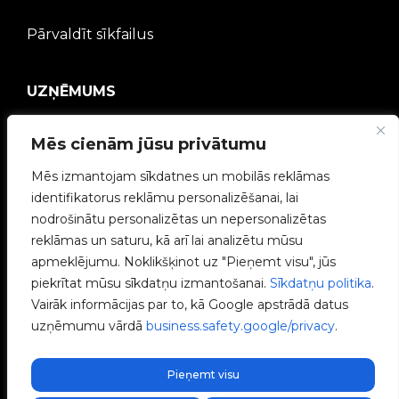
Pārvaldīt sīkfailus
UZŅĒMUMS
V2C kopiena
Mēs cienām jūsu privātumu
Mēs izmantojam sīkdatnes un mobilās reklāmas
Strādā ar mums
identifikatorus reklāmu personalizēšanai, lai
nodrošinātu personalizētas un nepersonalizētas
e-Chargers
reklāmas un saturu, kā arī lai analizētu mūsu
apmeklējumu. Noklikšķinot uz "Pieņemt visu", jūs
V2C Power
piekrītat mūsu sīkdatņu izmantošanai.
Sīkdatņu politika
.
Vairāk informācijas par to, kā Google apstrādā datus
V2C Cloud
uzņēmumu vārdā
business.safety.google/privacy
.
Blogs
Pieņemt visu