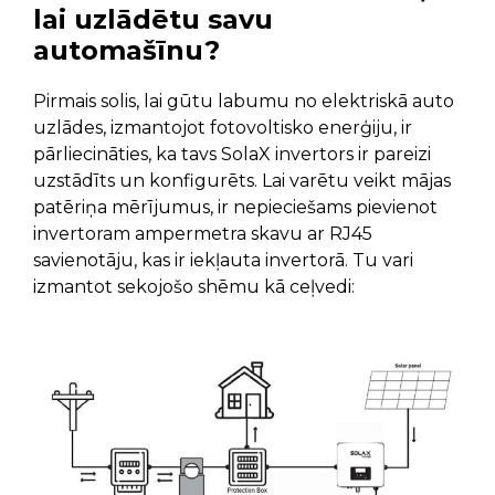
lai uzlādētu savu
automašīnu?
Pirmais solis, lai gūtu labumu no elektriskā auto
uzlādes, izmantojot fotovoltisko enerģiju, ir
pārliecināties, ka tavs SolaX invertors ir pareizi
uzstādīts un konfigurēts. Lai varētu veikt mājas
patēriņa mērījumus, ir nepieciešams pievienot
invertoram ampermetra skavu ar RJ45
savienotāju, kas ir iekļauta invertorā. Tu vari
izmantot sekojošo shēmu kā ceļvedi: