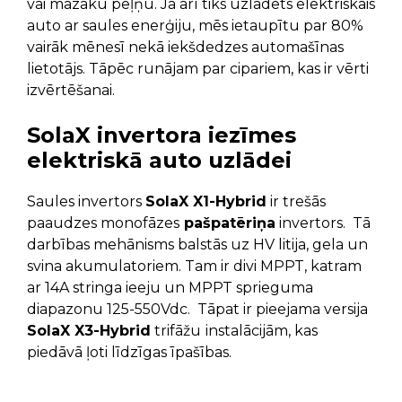
vai mazāku peļņu. Ja arī tiks uzlādēts elektriskais
auto ar saules enerģiju, mēs ietaupītu par 80%
vairāk mēnesī nekā iekšdedzes automašīnas
lietotājs. Tāpēc runājam par cipariem, kas ir vērti
izvērtēšanai.
SolaX invertora iezīmes
elektriskā auto uzlādei
Saules invertors
SolaX X1-Hybrid
ir trešās
paaudzes monofāzes
pašpatēriņa
invertors. Tā
darbības mehānisms balstās uz HV litija, gela un
svina akumulatoriem. Tam ir divi MPPT, katram
ar 14A stringa ieeju un MPPT sprieguma
diapazonu 125-550Vdc. Tāpat ir pieejama versija
SolaX X3-Hybrid
trifāžu
instalācijām, kas
piedāvā ļoti līdzīgas īpašības.