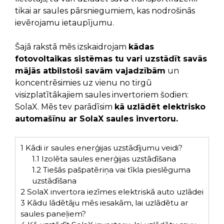
tikai ar saules pārsniegumiem, kas nodrošinās
ievērojamu ietaupījumu.
Šajā rakstā mēs izskaidrojam
kādas
fotovoltaikas sistēmas tu vari uzstādīt savās
mājās atbilstoši savām vajadzībām
un
koncentrēsimies uz vienu no tirgū
visizplatītākajiem saules invertoriem šodien:
SolaX. Mēs tev parādīsim
kā uzlādēt elektrisko
automašīnu ar SolaX saules invertoru.
1
Kādi ir saules enerģijas uzstādījumu veidi?
1.1
Izolēta saules enerģijas uzstādīšana
1.2
Tiešās pašpatēriņa vai tīkla pieslēguma
uzstādīšana
2
SolaX invertora iezīmes elektriskā auto uzlādei
3
Kādu lādētāju mēs iesakām, lai uzlādētu ar
saules paneļiem?