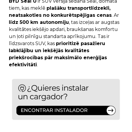
BYD Seal U
ir SUV versija sedana Seal, domāta
tiem, kas meklē
plašāku transportlīdzekli,
neatsakoties no konkurētspējīgas cenas
. Ar
līdz 500 km autonomiju
, tas izceļas ar augstas
kvalitātes iekšējo apdari, braukšanas komfortu
un ļoti pilnīgu standarta aprīkojumu. Tas ir
līdzsvarots SUV, kas
prioritizē pasažieru
labklājību un iekšējās kvalitātes
priekšrocības pār maksimālo enerģijas
efektivitāti
.