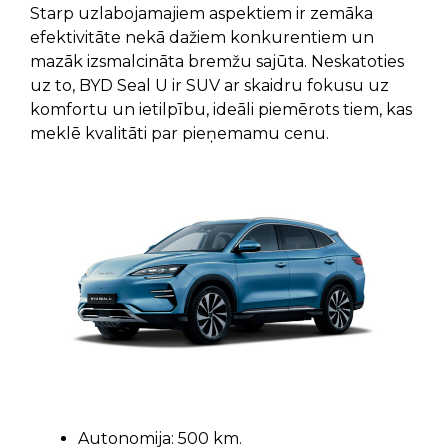
Starp uzlabojamajiem aspektiem ir zemāka
efektivitāte nekā dažiem konkurentiem un
mazāk izsmalcināta bremžu sajūta. Neskatoties
uz to, BYD Seal U ir SUV ar skaidru fokusu uz
komfortu un ietilpību, ideāli piemērots tiem, kas
meklē kvalitāti par pieņemamu cenu.
Autonomija: 500 km.