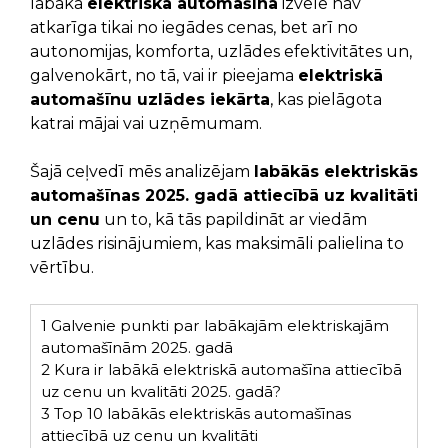
labākā
elektriskā automašīna
izvēle nav
atkarīga tikai no iegādes cenas, bet arī no
autonomijas, komforta, uzlādes efektivitātes un,
galvenokārt, no tā, vai ir pieejama
elektriskā
automašīnu uzlādes iekārta
, kas pielāgota
katrai mājai vai uzņēmumam.
Šajā ceļvedī mēs analizējam
labākās elektriskās
automašīnas 2025. gadā attiecībā uz kvalitāti
un cenu
un to, kā tās papildināt ar viedām
uzlādes risinājumiem, kas maksimāli palielina to
vērtību.
1
Galvenie punkti par labākajām elektriskajām
automašīnām 2025. gadā
2
Kura ir labākā elektriskā automašīna attiecībā
uz cenu un kvalitāti 2025. gadā?
3
Top 10 labākās elektriskās automašīnas
attiecībā uz cenu un kvalitāti