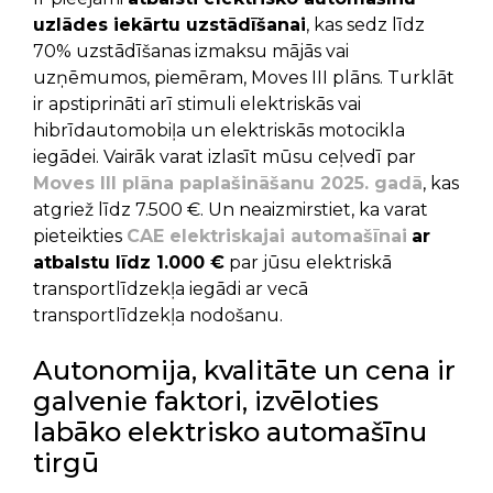
uzlādes iekārtu uzstādīšanai
, kas sedz līdz
70% uzstādīšanas izmaksu mājās vai
uzņēmumos, piemēram, Moves III plāns. Turklāt
ir apstiprināti arī stimuli elektriskās vai
hibrīdautomobiļa un elektriskās motocikla
iegādei. Vairāk varat izlasīt mūsu ceļvedī par
Moves III plāna paplašināšanu 2025. gadā
, kas
atgriež līdz 7.500 €. Un neaizmirstiet, ka varat
pieteikties
CAE elektriskajai automašīnai
ar
atbalstu līdz 1.000 €
par jūsu elektriskā
transportlīdzekļa iegādi ar vecā
transportlīdzekļa nodošanu.
Autonomija, kvalitāte un cena ir
galvenie faktori, izvēloties
labāko elektrisko automašīnu
tirgū