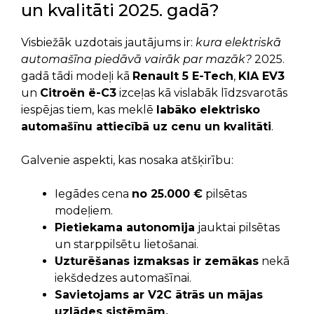
un kvalitāti 2025. gadā?
Visbiežāk uzdotais jautājums ir:
kura elektriskā
automašīna piedāvā vairāk par mazāk?
2025.
gadā tādi modeļi kā
Renault 5 E-Tech
,
KIA EV3
un
Citroën ë-C3
izceļas kā vislabāk līdzsvarotās
iespējas tiem, kas meklē
labāko elektrisko
automašīnu attiecībā uz cenu un kvalitāti
.
Galvenie aspekti, kas nosaka atšķirību:
Iegādes cena
no 25.000 €
pilsētas
modeļiem.
Pietiekama autonomija
jauktai pilsētas
un starppilsētu lietošanai.
Uzturēšanas izmaksas ir zemākas
nekā
iekšdedzes automašīnai.
Savietojams ar V2C ātrās un mājas
uzlādes sistēmām.