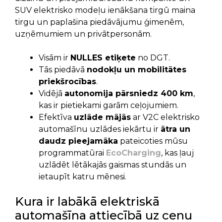
SUV elektrisko modeļu ienākšana tirgū maina
tirgu un paplašina piedāvājumu ģimenēm,
uzņēmumiem un privātpersonām.
Visām ir
NULLES etiķete
no DGT.
Tās piedāvā
nodokļu un mobilitātes
priekšrocības
.
Vidējā
autonomija pārsniedz 400 km
,
kas ir pietiekami garām ceļojumiem.
Efektīva
uzlāde mājās
ar V2C elektrisko
automašīnu uzlādes iekārtu ir
ātra un
daudz pieejamāka
pateicoties mūsu
programmatūrai
EcoCharging
, kas ļauj
uzlādēt lētākajās gaismas stundās un
ietaupīt katru mēnesi.
Kura ir labākā elektriskā
automašīna attiecībā uz cenu