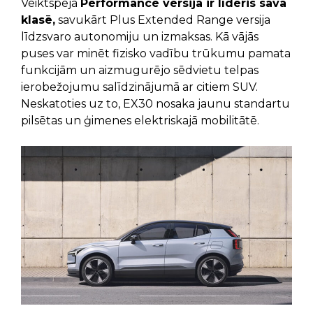
Veiktspēja
Performance versijā ir līderis savā
klasē,
savukārt Plus Extended Range versija
līdzsvaro autonomiju un izmaksas. Kā vājās
puses var minēt fizisko vadību trūkumu pamata
funkcijām un aizmugurējo sēdvietu telpas
ierobežojumu salīdzinājumā ar citiem SUV.
Neskatoties uz to, EX30 nosaka jaunu standartu
pilsētas un ģimenes elektriskajā mobilitātē.