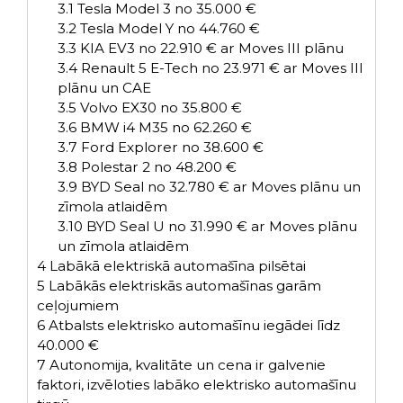
3.1
Tesla Model 3 no 35.000 €
3.2
Tesla Model Y no 44.760 €
3.3
KIA EV3 no 22.910 € ar Moves III plānu
3.4
Renault 5 E-Tech no 23.971 € ar Moves III
plānu un CAE
3.5
Volvo EX30 no 35.800 €
3.6
BMW i4 M35 no 62.260 €
3.7
Ford Explorer no 38.600 €
3.8
Polestar 2 no 48.200 €
3.9
BYD Seal no 32.780 € ar Moves plānu un
zīmola atlaidēm
3.10
BYD Seal U no 31.990 € ar Moves plānu
un zīmola atlaidēm
4
Labākā elektriskā automašīna pilsētai
5
Labākās elektriskās automašīnas garām
ceļojumiem
6
Atbalsts elektrisko automašīnu iegādei līdz
40.000 €
7
Autonomija, kvalitāte un cena ir galvenie
faktori, izvēloties labāko elektrisko automašīnu