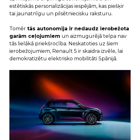
estētiskās personalizācijas iespējām, kas piešķir
tai jaunatnīgu un pilsētniecisku raksturu.
Tomēr
tās autonomija ir nedaudz ierobežota
garām ceļojumiem
un aizmugurējā telpa nav
tās lielākā priekšrocība. Neskatoties uz šiem
ierobežojumiem, Renault 5 ir skaidra izvēle, lai
demokratizētu elektrisko mobilitāti Spānijā.