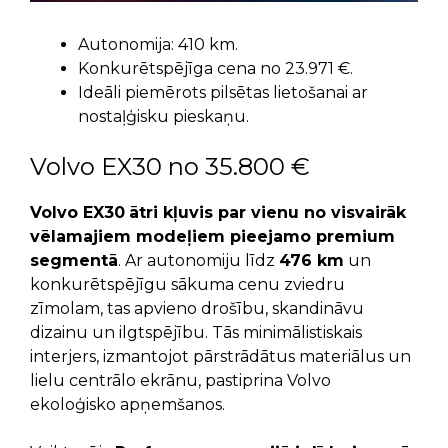
Autonomija: 410 km.
Konkurētspējīga cena no 23.971 €.
Ideāli piemērots pilsētas lietošanai ar
nostaļģisku pieskaņu.
Volvo EX30 no 35.800 €
Volvo EX30
ātri kļuvis par vienu no visvairāk
vēlamajiem modeļiem pieejamo premium
segmentā
. Ar autonomiju līdz
476 km
un
konkurētspējīgu sākuma cenu zviedru
zīmolam, tas apvieno drošību, skandināvu
dizainu un ilgtspējību. Tās minimālistiskais
interjers, izmantojot pārstrādātus materiālus un
lielu centrālo ekrānu, pastiprina Volvo
ekoloģisko apņemšanos.