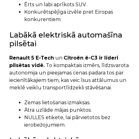
Ērts un labi aprīkots SUV.
Konkurētspējīga izvēle pret Eiropas
konkurentiem.
Labākā elektriskā automašīna
pilsētai
Renault 5 E-Tech
un
Citroën ë-C3 ir līderi
pilsētas vidē.
To kompaktais izmērs, līdzsvarota
autonomija un pieejamas cenas padara tos par
iecienītākajiem tiem, kas veic īsus attālumus un
meklē veiklu transportlīdzekli stāvēšanai.
Zemas lietošanas izmaksas.
Ātra uzlāde mājas punktos.
NULLES etiķete, lai pārvietotos bez
ierobežojumiem.