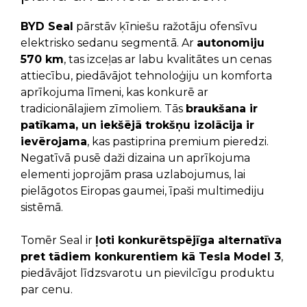
BYD Seal
pārstāv ķīniešu ražotāju ofensīvu
elektrisko sedanu segmentā. Ar
autonomiju
570 km
, tas izceļas ar labu kvalitātes un cenas
attiecību, piedāvājot tehnoloģiju un komforta
aprīkojuma līmeni, kas konkurē ar
tradicionālajiem zīmoliem. Tās
braukšana ir
patīkama, un iekšējā trokšņu izolācija ir
ievērojama
, kas pastiprina premium pieredzi.
Negatīvā pusē daži dizaina un aprīkojuma
elementi joprojām prasa uzlabojumus, lai
pielāgotos Eiropas gaumei, īpaši multimediju
sistēmā.
Tomēr Seal ir
ļoti konkurētspējīga alternatīva
pret tādiem konkurentiem kā Tesla Model 3
,
piedāvājot līdzsvarotu un pievilcīgu produktu
par cenu.