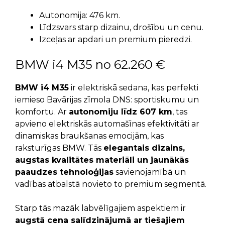
Autonomija: 476 km.
Līdzsvars starp dizainu, drošību un cenu.
Izceļas ar apdari un premium pieredzi.
BMW i4 M35 no 62.260 €
BMW i4 M35
ir elektriskā sedana, kas perfekti
iemieso Bavārijas zīmola DNS: sportiskumu un
komfortu. Ar
autonomiju līdz 607 km
, tas
apvieno elektriskās automašīnas efektivitāti ar
dinamiskas braukšanas emocijām, kas
raksturīgas BMW. Tās
elegantais dizains,
augstas kvalitātes materiāli un jaunākās
paaudzes tehnoloģijas
savienojamībā un
vadības atbalstā novieto to premium segmentā.
Starp tās mazāk labvēlīgajiem aspektiem ir
augstā cena salīdzinājumā ar tiešajiem