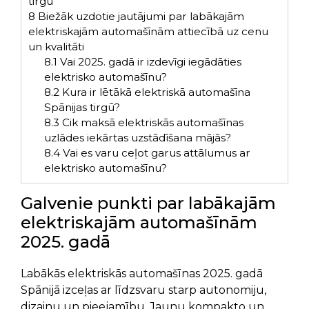
tirgū
8
Biežāk uzdotie jautājumi par labākajām
elektriskajām automašīnām attiecībā uz cenu
un kvalitāti
8.1
Vai 2025. gadā ir izdevīgi iegādāties
elektrisko automašīnu?
8.2
Kura ir lētākā elektriskā automašīna
Spānijas tirgū?
8.3
Cik maksā elektriskās automašīnas
uzlādes iekārtas uzstādīšana mājās?
8.4
Vai es varu ceļot garus attālumus ar
elektrisko automašīnu?
Galvenie punkti par labākajām
elektriskajām automašīnām
2025. gadā
Labākās elektriskās automašīnas 2025. gadā
Spānijā izceļas ar līdzsvaru starp autonomiju,
dizainu un pieejamību. Jaunu kompakto un