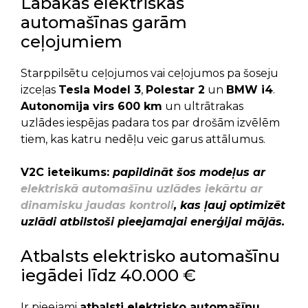
Labākās elektriskās
automašīnas garām
ceļojumiem
Starppilsētu ceļojumos vai ceļojumos pa šoseju
izceļas
Tesla Model 3
,
Polestar 2
un
BMW i4
.
Autonomija virs 600 km
un ultrātrakas
uzlādes iespējas padara tos par drošām izvēlēm
tiem, kas katru nedēļu veic garus attālumus.
V2C ieteikums:
papildināt šos modeļus ar
elektriskā automašīnu uzlādes iekārtu ar
dinamisku jaudas kontroli
, kas ļauj optimizēt
uzlādi atbilstoši pieejamajai enerģijai mājās.
Atbalsts elektrisko automašīnu
iegādei līdz 40.000 €
Ir pieejami
atbalsti elektrisko automašīnu