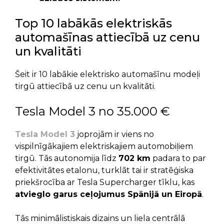
Top 10 labākās elektriskās
automašīnas attiecībā uz cenu
un kvalitāti
Šeit ir 10 labākie elektrisko automašīnu modeļi
tirgū attiecībā uz cenu un kvalitāti.
Tesla Model 3 no 35.000 €
Tesla Model 3
joprojām ir viens no
vispilnīgākajiem elektriskajiem automobiļiem
tirgū. Tās autonomija līdz
702 km
padara to par
efektivitātes etalonu, turklāt tai ir stratēģiska
priekšrocība ar Tesla Supercharger tīklu, kas
atvieglo garus ceļojumus Spānijā un Eiropā
.
Tās minimālistiskais dizains un liela centrālā