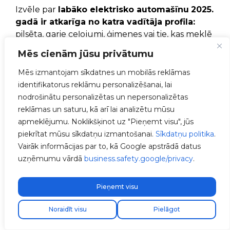
Izvēle par
labāko elektrisko automašīnu
2025.
gadā ir atkarīga no katra vadītāja profila:
pilsēta, garie ceļojumi, ģimenes vai tie, kas meklē
labāko kvalitātes un cenas attiecību. Tomēr
Mēs cienām jūsu privātumu
visiem ir kopīga vajadzība: uzticama, efektīva un
savienota uzlādes sistēma.
Mēs izmantojam sīkdatnes un mobilās reklāmas
identifikatorus reklāmu personalizēšanai, lai
V2C mēs projektējam un ražojam Spānijā viedās
nodrošinātu personalizētas un nepersonalizētas
uzlādes iekārtas, kas ļauj vadītājiem maksimāli
reklāmas un saturu, kā arī lai analizētu mūsu
izmantot savu elektrisko transportlīdzekli,
apmeklējumu. Noklikšķinot uz "Pieņemt visu", jūs
optimizējot izmaksas un piedāvājot uzlabotu
piekrītat mūsu sīkdatņu izmantošanai.
Sīkdatņu politika
.
savienojamību. Mēs aicinām jūs veikt nākamo
Vairāk informācijas par to, kā Google apstrādā datus
soli: atrodiet savu uzticamo uzstādītāju,
uzņēmumu vārdā
business.safety.google/privacy
.
izmantojot mūsu profesionālo tīklu
elektrisko
automašīnu uzlādes iekārtu uzstādītājiem
Pieņemt visu
un izbaudiet elektrisko mobilitāti ar V2C
Atrodi savu uzstādītāju
tehnoloģiju.
Noraidīt visu
Pielāgot