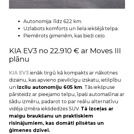
Autonomija: līdz 622 km.
Uzlabots komforts un liela iekšējā telpa.
Piemērots ģimenēm, kas bieži ceļo.
KIA EV3 no 22.910 € ar Moves III
plānu
KIA EV3
ienāk tirgū kā kompakts ar nākotnes
dizainu, kas apvieno pievilcīgu izskatu, ietilpību
un
izcilu autonomiju 605 km
. Tās iekšpuse
pārsteidz ar pieejamo telpu, īpaši automašīnai ar
šādu izmēru, padarot to par reālu alternatīvu
vidēja izmēra iekšdedzes SUV.
Tā izceļas ar
maigu braukšanu un praktiskiem
risinājumiem, kas domāti pilsētas un
ģimenes dzīvei.