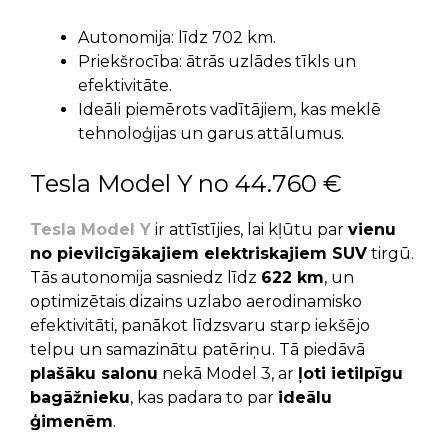
Autonomija: līdz 702 km.
Priekšrocība: ātrās uzlādes tīkls un
efektivitāte.
Ideāli piemērots vadītājiem, kas meklē
tehnoloģijas un garus attālumus.
Tesla Model Y no 44.760 €
Tesla Model Y
ir attīstījies, lai kļūtu par
vienu
no pievilcīgākajiem elektriskajiem SUV
tirgū.
Tās autonomija sasniedz līdz
622 km
, un
optimizētais dizains uzlabo aerodinamisko
efektivitāti, panākot līdzsvaru starp iekšējo
telpu un samazinātu patēriņu. Tā piedāvā
plašāku salonu
nekā Model 3, ar
ļoti ietilpīgu
bagāžnieku
, kas padara to par
ideālu
ģimenēm
.