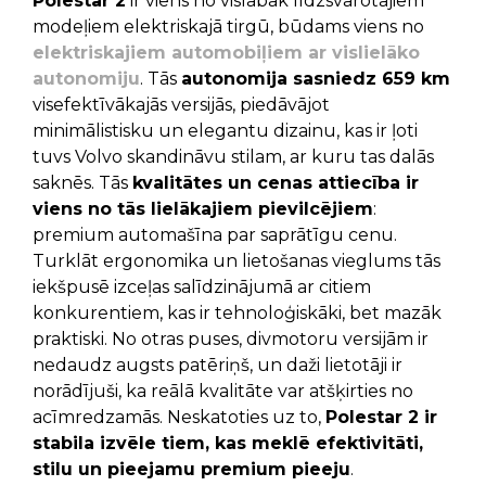
Polestar 2
ir viens no vislabāk līdzsvarotajiem
modeļiem elektriskajā tirgū, būdams viens no
elektriskajiem automobiļiem ar vislielāko
autonomiju
. Tās
autonomija sasniedz 659 km
visefektīvākajās versijās, piedāvājot
minimālistisku un elegantu dizainu, kas ir ļoti
tuvs Volvo skandināvu stilam, ar kuru tas dalās
saknēs. Tās
kvalitātes un cenas attiecība ir
viens no tās lielākajiem pievilcējiem
:
premium automašīna par saprātīgu cenu.
Turklāt ergonomika un lietošanas vieglums tās
iekšpusē izceļas salīdzinājumā ar citiem
konkurentiem, kas ir tehnoloģiskāki, bet mazāk
praktiski. No otras puses, divmotoru versijām ir
nedaudz augsts patēriņš, un daži lietotāji ir
norādījuši, ka reālā kvalitāte var atšķirties no
acīmredzamās. Neskatoties uz to,
Polestar 2 ir
stabila izvēle tiem, kas meklē efektivitāti,
stilu un pieejamu premium pieeju
.