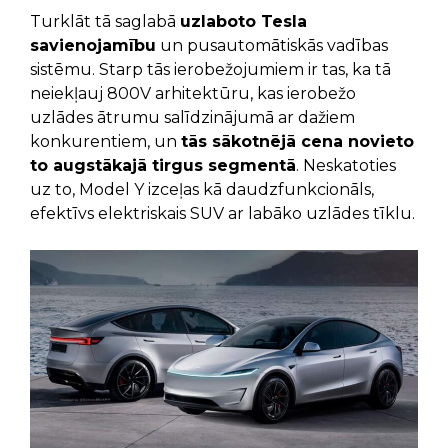
Turklāt tā saglabā
uzlaboto Tesla
savienojamību
un pusautomātiskās vadības
sistēmu. Starp tās ierobežojumiem ir tas, ka tā
neiekļauj 800V arhitektūru, kas ierobežo
uzlādes ātrumu salīdzinājumā ar dažiem
konkurentiem, un
tās sākotnējā cena novieto
to augstākajā tirgus segmentā
. Neskatoties
uz to, Model Y izceļas kā daudzfunkcionāls,
efektīvs elektriskais SUV ar labāko uzlādes tīklu.