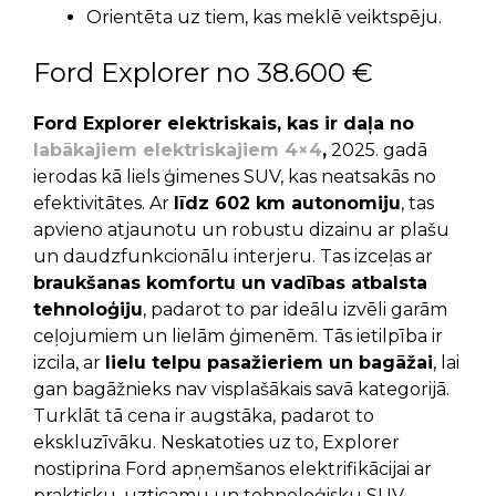
Orientēta uz tiem, kas meklē veiktspēju.
Ford Explorer no 38.600 €
Ford Explorer elektriskais, kas ir daļa no
labākajiem elektriskajiem 4×4
,
2025. gadā
ierodas kā liels ģimenes SUV, kas neatsakās no
efektivitātes. Ar
līdz 602 km autonomiju
, tas
apvieno atjaunotu un robustu dizainu ar plašu
un daudzfunkcionālu interjeru. Tas izceļas ar
braukšanas komfortu un vadības atbalsta
tehnoloģiju
, padarot to par ideālu izvēli garām
ceļojumiem un lielām ģimenēm. Tās ietilpība ir
izcila, ar
lielu telpu pasažieriem un bagāžai
, lai
gan bagāžnieks nav visplašākais savā kategorijā.
Turklāt tā cena ir augstāka, padarot to
ekskluzīvāku. Neskatoties uz to, Explorer
nostiprina Ford apņemšanos elektrifikācijai ar
praktisku, uzticamu un tehnoloģisku SUV.