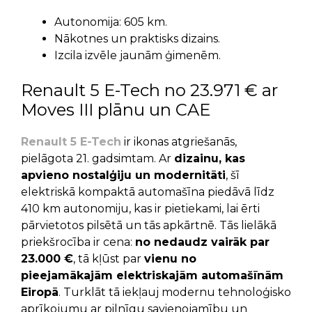
Autonomija: 605 km.
Nākotnes un praktisks dizains.
Izcila izvēle jaunām ģimenēm.
Renault 5 E-Tech no 23.971 € ar
Moves III plānu un CAE
Renault 5 E-Tech
ir ikonas atgriešanās,
pielāgota 21. gadsimtam. Ar
dizainu, kas
apvieno nostalģiju un modernitāti
, šī
elektriskā kompaktā automašīna piedāvā līdz
410 km autonomiju, kas ir pietiekami, lai ērti
pārvietotos pilsētā un tās apkārtnē. Tās lielākā
priekšrocība ir cena:
no nedaudz vairāk par
23.000 €
, tā kļūst par
vienu no
pieejamākajām elektriskajām automašīnām
Eiropā
. Turklāt tā iekļauj modernu tehnoloģisko
aprīkojumu ar pilnīgu savienojamību un