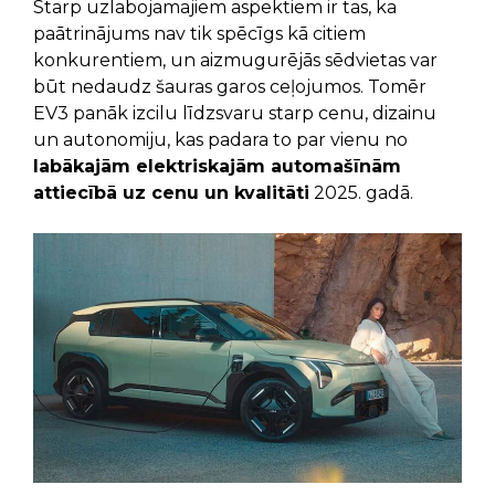
Starp uzlabojamajiem aspektiem ir tas, ka
paātrinājums nav tik spēcīgs kā citiem
konkurentiem, un aizmugurējās sēdvietas var
būt nedaudz šauras garos ceļojumos. Tomēr
EV3 panāk izcilu līdzsvaru starp cenu, dizainu
un autonomiju, kas padara to par vienu no
labākajām elektriskajām automašīnām
attiecībā uz cenu un kvalitāti
2025. gadā.