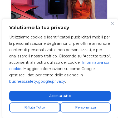
Valutiamo la tua privacy
Utilizziamo cookie e identificatori pubblicitari mobili per
la personalizzazione degli annunci, per offrire annunci e
contenuti personalizzati e non personalizzati, e per
analizzare il nostro traffico. Cliccando su "Accetta tutto",
acconsenti al nostro utilizzo dei cookie.
Informativa sui
cookie
. Maggiori informazioni su come Google
Categorie
e-Mobility
gestisce i dati per conto delle aziende in
Nuovo MG HS PHEV 2025, il SUV ibrido plug-in
business.safety.google/privacy
.
più accessibile del mercato
BMW presenta la nuova BMW iX3 2026 e
Accetta tutto
inaugura l’era Neue Klasse
Spedizione express gratuita!
Rifiuta Tutto
Personalizza