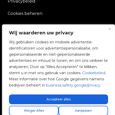
Privacybeleid
Cookies beheren
BEDRIJF
Wij waarderen uw privacy
Wij gebruiken cookies en mobiele advertentie-
V2C Gemeenschap
identificatoren voor advertentiepersonalisatie, om
gepersonaliseerde en niet-gepersonaliseerde
e-Chargers
advertenties en inhoud te tonen, en om ons verkeer te
analyseren. Door op "Alles Accepteren" te klikken,
V2C Cloud
stemt u in met ons gebruik van cookies.
Cookiebeleid
.
Meer informatie over hoe Google gegevens namens
V2C Payments
bedrijven beheert in
business.safety.google/privacy
.
Blog
Accepteer alles
Gratis express verzending!
Weiger Alles
Aanpassen
V2C © 2026 All rights reserved.