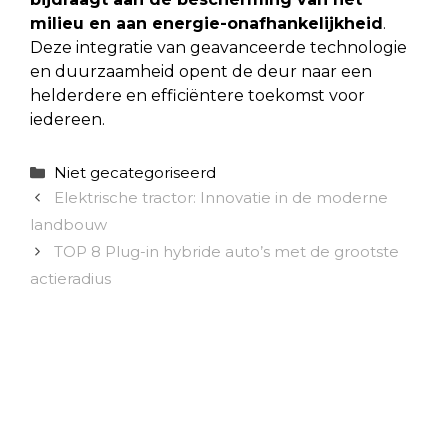
milieu en aan energie-onafhankelijkheid
.
Deze integratie van geavanceerde technologie
en duurzaamheid opent de deur naar een
helderdere en efficiëntere toekomst voor
iedereen.
Categorieën
Niet gecategoriseerd
Elektrische tractor: Innovatie in de moderne
landbouw
TOP 8 Plug-in hybride auto’s met de grootste
actieradius