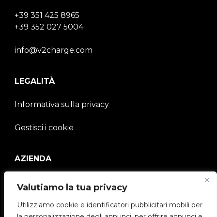
+39 351 425 8965
+39 352 027 5004
info@v2charge.com
LEGALITÀ
Informativa sulla privacy
Gestisci i cookie
AZIENDA
V2C Community
Valutiamo la tua privacy
Utilizziamo cookie e identificatori pubblicitari mobili per
e-Chargers
la personalizzazione degli annunci, per offrire annunci e