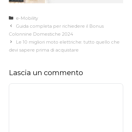
Categorie
e-Mobility
Guida completa per richiedere il Bonus
Colonnine Domestiche 2024
Le 10 migliori moto elettriche: tutto quello che
devi sapere prima di acquistare
Lascia un commento
Commento
Nome
Email
Sito
web