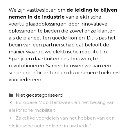
We zijn vastbesloten om
de leiding te blijven
nemen in de industrie
van elektrische
voertuiglaadoplossingen, door innovatieve
oplossingen te bieden die zowel onze klanten
als de planeet ten goede komen. Dit is pas het
begin van een partnerschap dat belooft de
manier waarop we elektrische mobiliteit in
Spanje en daarbuiten beschouwen, te
revolutioneren. Samen bouwen we aan een
schonere, efficiëntere en duurzamere toekomst
voor iedereen.
Categorieën
Niet gecategoriseerd
Europese Mobiliteitsweek en het belang van
elektrische mobiliteit
Zakelijke voordelen van het hebben van een
elektrische auto oplader in uw bedrijf