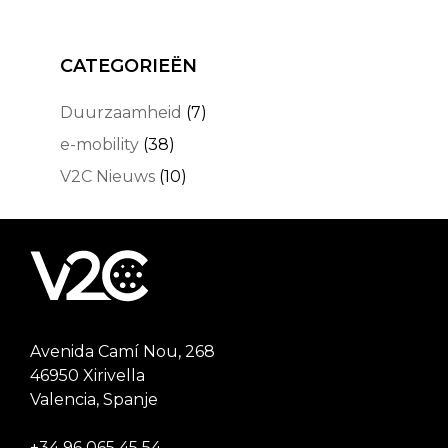
CATEGORIEËN
Duurzaamheid
(7)
e-mobility
(38)
V2C Nieuws
(10)
Avenida Camí Nou, 268
46950 Xirivella
Valencia, Spanje
+34 96 065 45 54