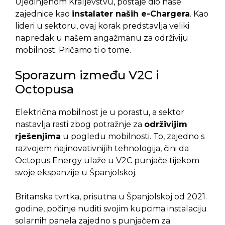
Ujedinjenom Kraljevstvu, postaje dio naše
zajednice kao
instalater naših e-Chargera
. Kao
lideri u sektoru, ovaj korak predstavlja veliki
napredak u našem angažmanu za održiviju
mobilnost. Pričamo ti o tome.
Sporazum između V2C i
Octopusa
Električna mobilnost je u porastu, a sektor
nastavlja rasti zbog potražnje za
održivijim
rješenjima
u pogledu mobilnosti. To, zajedno s
razvojem najinovativnijih tehnologija, čini da
Octopus Energy ulaže u V2C punjače tijekom
svoje ekspanzije u Španjolskoj.
Britanska tvrtka, prisutna u Španjolskoj od 2021.
godine, počinje nuditi svojim kupcima instalaciju
solarnih panela zajedno s punjačem za