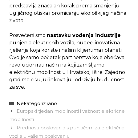
predstavlja značajan korak prema smanjenju
ugljičnog otiska i promicanju ekološkijeg načina
života.
Posvećeni smo
nastavku vođenja industrije
punjenja električnih vozila, nudeći inovativna
rješenja koja koriste i našim klijentima i planeti.
Ovo je samo početak partnerstva koje obećava
revolucionirati način na koji zamišljamo
električnu mobilnost u Hrvatskoj i šire. Zajedno
gradimo čišu, učinkovitiju i održiviju budućnost
za sve.
Kategorije
Nekategorizirano
Europski tjedan mobilnosti i važnost električne
mobilnosti
Prednosti poslovanja s punjačem za električna
vozila u vašem poslovanju