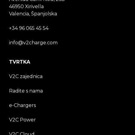
46950 Xirivella
Valencia, Španjolska
+34 96 065 45 54
info@v2charge.com
TVRTKA
V2C zajednica
Radite s nama
e-Chargers
V2C Power
V2C Cloud