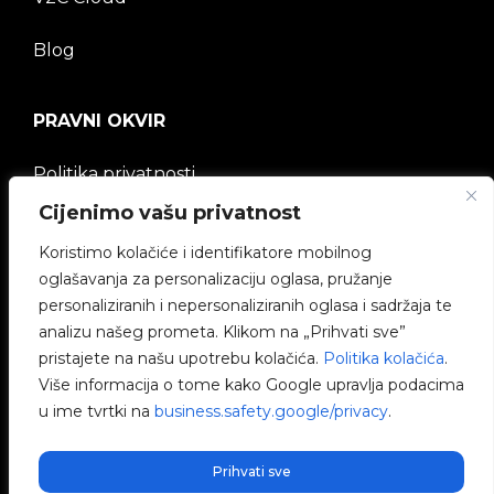
Blog
PRAVNI OKVIR
Politika privatnosti
Cijenimo vašu privatnost
Pravna napomena
Koristimo kolačiće i identifikatore mobilnog
oglašavanja za personalizaciju oglasa, pružanje
Politika kolačića
personaliziranih i nepersonaliziranih oglasa i sadržaja te
analizu našeg prometa. Klikom na „Prihvati sve”
Etički kanal
pristajete na našu upotrebu kolačića.
Politika kolačića
.
Više informacija o tome kako Google upravlja podacima
Politika kvalitete
u ime tvrtki na
business.safety.google/privacy
.
Upravljanje kolačićima
Prihvati sve