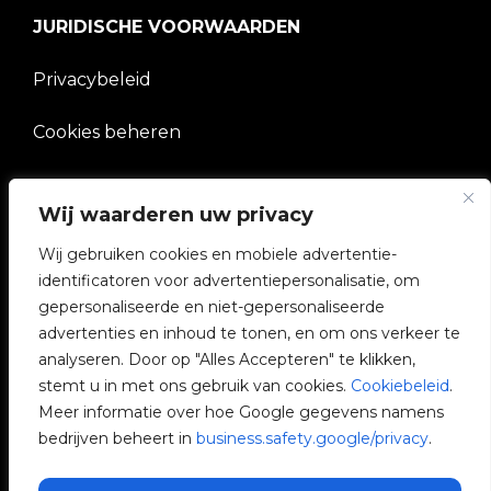
JURIDISCHE VOORWAARDEN
Privacybeleid
Cookies beheren
BEDRIJF
Wij waarderen uw privacy
Wij gebruiken cookies en mobiele advertentie-
V2C Gemeenschap
identificatoren voor advertentiepersonalisatie, om
gepersonaliseerde en niet-gepersonaliseerde
e-Chargers
advertenties en inhoud te tonen, en om ons verkeer te
analyseren. Door op "Alles Accepteren" te klikken,
V2C Cloud
stemt u in met ons gebruik van cookies.
Cookiebeleid
.
Meer informatie over hoe Google gegevens namens
V2C Payments
bedrijven beheert in
business.safety.google/privacy
.
Blog