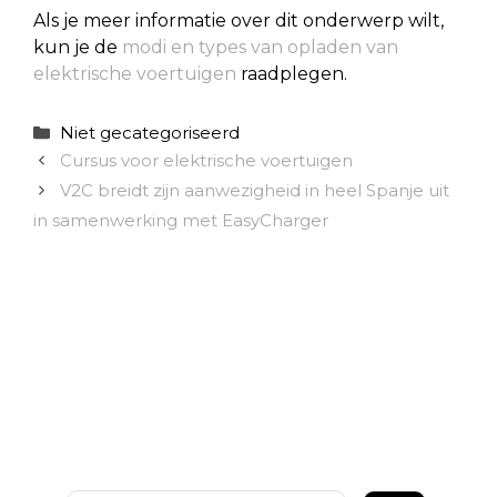
Als je meer informatie over dit onderwerp wilt,
kun je de
modi en types van opladen van
elektrische voertuigen
raadplegen.
Categorieën
Niet gecategoriseerd
Cursus voor elektrische voertuigen
V2C breidt zijn aanwezigheid in heel Spanje uit
in samenwerking met EasyCharger