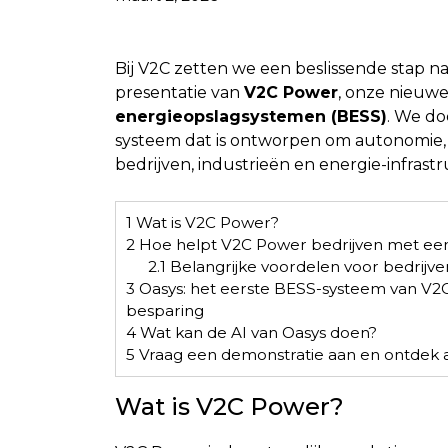
Bij V2C zetten we een beslissende stap n
presentatie van
V2C Power
, onze nieuwe
energieopslagsystemen (BESS)
. We do
systeem dat is ontworpen om autonomie, e
bedrijven, industrieën en energie-infras
1
Wat is V2C Power?
2
Hoe helpt V2C Power bedrijven met een
2.1
Belangrijke voordelen voor bedrijv
3
Oasys: het eerste BESS-systeem van V2
besparing
4
Wat kan de AI van Oasys doen?
5
Vraag een demonstratie aan en ontdek 
Wat is V2C Power?