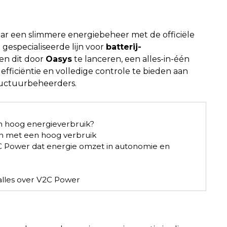
aar een slimmere energiebeheer met de officiële
 gespecialiseerde lijn voor
batterij-
en dit door
Oasys
te lanceren, een alles-in-één
fficiëntie en volledige controle te bieden aan
tructuurbeheerders.
 hoog energieverbruik?
en met een hoog verbruik
C Power dat energie omzet in autonomie en
alles over V2C Power