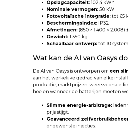
Opslagcapaciteit:
102,4 kWh
Nominale vermogen:
50 kW
Fotovoltaïsche integratie:
tot 65
Beschermingsindex:
IP32
Afmetingen:
(850 × 1.400 × 2.008)
Gewicht:
1.350 kg
Schaalbaar ontwerp:
tot 10 system
Wat kan de AI van Oasys d
De AI van Oasys is ontworpen om
een sl
aan het werkelijke gedrag van elke install
productie, marktprijzen, weersvoorspell
hoe en wanneer de batterijen moeten wo
Slimme energie-arbitrage:
laden 
prijs stijgt.
Geavanceerd zelfverbruikbeheer
ongewenste injecties.