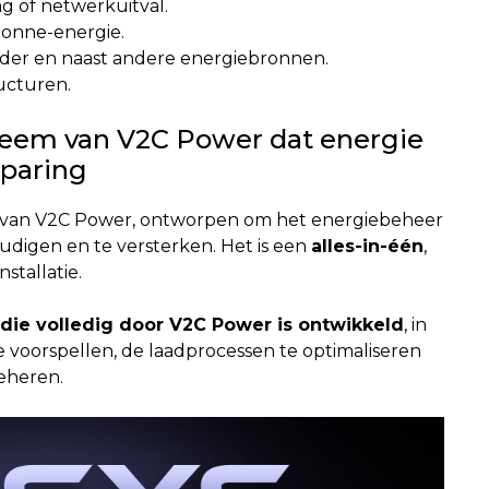
ag of netwerkuitval.
zonne-energie.
nder en naast andere energiebronnen.
ructuren.
steem van V2C Power dat energie
paring
em van V2C Power, ontworpen om het energiebeheer
udigen en te versterken. Het is een
alles-in-één
,
stallatie.
 die volledig door V2C Power is ontwikkeld
, in
te voorspellen, de laadprocessen te optimaliseren
eheren.