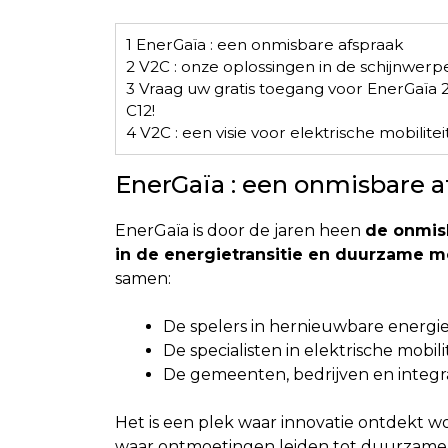
1
EnerGaïa : een onmisbare afspraak
2
V2C : onze oplossingen in de schijnwerp
3
Vraag uw gratis toegang voor EnerGaïa 
C12!
4
V2C : een visie voor elektrische mobilitei
EnerGaïa : een onmisbare a
EnerGaïa is door de jaren heen
de onmisb
in de energietransitie en duurzame mo
samen:
De spelers in hernieuwbare energie
De specialisten in elektrische mobil
De gemeenten, bedrijven en integra
Het is een plek waar innovatie ontdekt w
waar ontmoetingen leiden tot duurzame