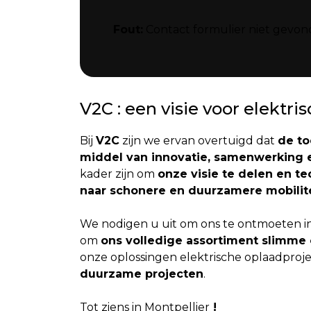
Fout:
Contact formulier niet gevon
V2C : een visie voor elektri
Bij
V2C
zijn we ervan overtuigd dat
de to
middel van innovatie, samenwerking 
kader zijn om
onze visie te delen en te
naar schonere en duurzamere mobilite
We nodigen u uit om ons te ontmoeten i
om
ons volledige assortiment slimme
onze oplossingen elektrische oplaadproj
duurzame projecten
.
Tot ziens in Montpellier
!