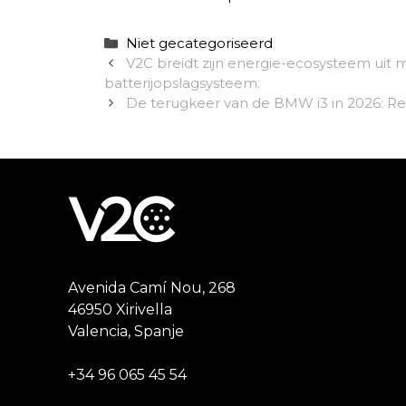
Categorieën
Niet gecategoriseerd
V2C breidt zijn energie-ecosysteem uit m
batterijopslagsysteem.
De terugkeer van de BMW i3 in 2026: 
Avenida Camí Nou, 268
46950 Xirivella
Valencia, Spanje
+34 96 065 45 54