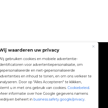
Wij waarderen uw privacy
BEDRIJF
Wij gebruiken cookies en mobiele advertentie-
identificatoren voor advertentiepersonalisatie, om
V2C Gemeenschap
gepersonaliseerde en niet-gepersonaliseerde
advertenties en inhoud te tonen, en om ons verkeer te
e-Chargers
analyseren. Door op "Alles Accepteren" te klikken,
stemt u in met ons gebruik van cookies.
Cookiebeleid
.
V2C Cloud
Meer informatie over hoe Google gegevens namens
bedrijven beheert in
business.safety.google/privacy
.
V2C Payments