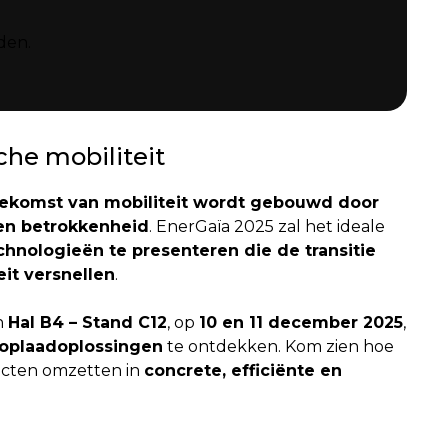
den.
sche mobiliteit
ekomst van mobiliteit wordt gebouwd door
en betrokkenheid
. EnerGaïa 2025 zal het ideale
chnologieën te presenteren die de transitie
it versnellen
.
n
Hal B4 – Stand C12
, op
10 en 11 december 2025
,
 oplaadoplossingen
te ontdekken. Kom zien hoe
ecten omzetten in
concrete, efficiënte en