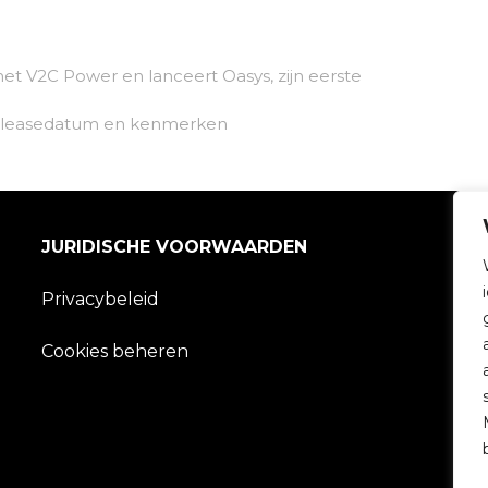
et V2C Power en lanceert Oasys, zijn eerste
Releasedatum en kenmerken
JURIDISCHE VOORWAARDEN
Privacybeleid
Cookies beheren