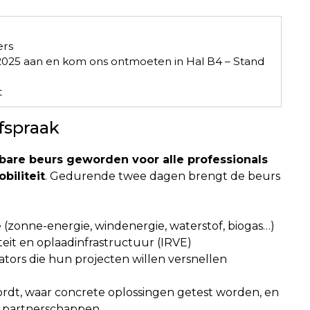
ers
2025 aan en kom ons ontmoeten in Hal B4 – Stand
t
fspraak
are beurs geworden voor alle professionals
biliteit
. Gedurende twee dagen brengt de beurs
 (zonne-energie, windenergie, waterstof, biogas…)
iteit en oplaadinfrastructuur (IRVE)
tors die hun projecten willen versnellen
ordt, waar concrete oplossingen getest worden, en
 partnerschappen.