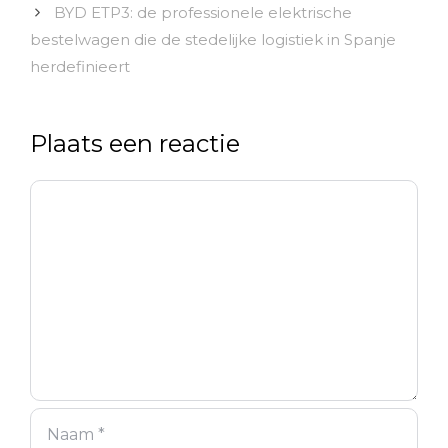
BYD ETP3: de professionele elektrische
bestelwagen die de stedelijke logistiek in Spanje
herdefinieert
Plaats een reactie
Reactie
Naam
E-
Site
mail