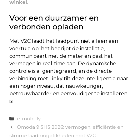
winkel
.
Voor een duurzamer en
verbonden opladen
Met V2C laadt het laadpunt niet alleen een
voertuig op: het begrijpt de installatie,
communiceert met de meter en past het
vermogen in real-time aan. De dynamische
controle is al geïntegreerd, en de directe
verbinding met Linky tilt deze intelligentie naar
een hoger niveau, dat nauwkeuriger,
betrouwbaarder en eenvoudiger te installeren
is.
Categorieën
e-mobility
Omoda 9 SHS 2026: vermogen, efficiëntie en
slimme laadmogelijkheden met V2C