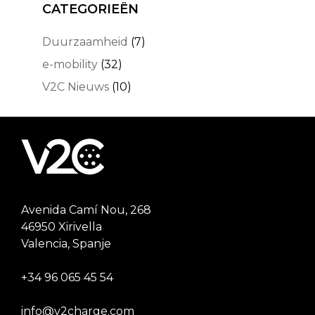
CATEGORIEËN
Duurzaamheid
(7)
e-mobility
(32)
V2C Nieuws
(10)
Avenida Camí Nou, 268
46950 Xirivella
Valencia, Spanje
+34 96 065 45 54
info@v2charge.com