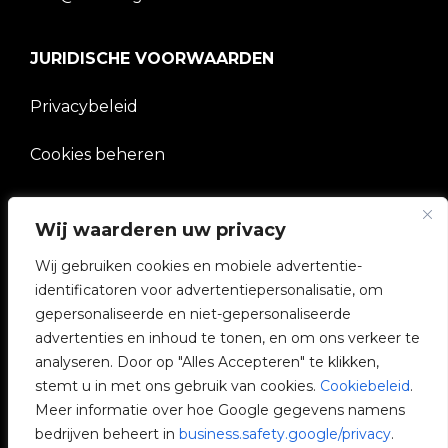
JURIDISCHE VOORWAARDEN
Privacybeleid
Cookies beheren
BEDRIJF
Wij waarderen uw privacy
V2C Gemeenschap
Wij gebruiken cookies en mobiele advertentie-
identificatoren voor advertentiepersonalisatie, om
e-Chargers
gepersonaliseerde en niet-gepersonaliseerde
advertenties en inhoud te tonen, en om ons verkeer te
V2C Cloud
analyseren. Door op "Alles Accepteren" te klikken,
stemt u in met ons gebruik van cookies.
Cookiebeleid
.
V2C Payments
Meer informatie over hoe Google gegevens namens
bedrijven beheert in
business.safety.google/privacy
.