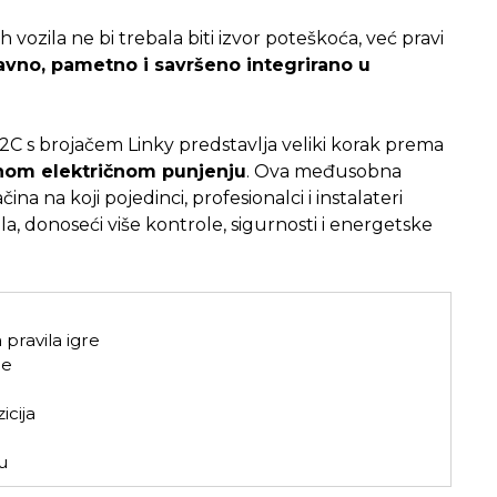
vozila ne bi trebala biti izvor poteškoća, već pravi
avno, pametno i savršeno integrirano u
2C s brojačem Linky predstavlja veliki korak prema
nom električnom punjenju
. Ova međusobna
 na koji pojedinci, profesionalci i instalateri
a, donoseći više kontrole, sigurnosti i energetske
 pravila igre
je
icija
u