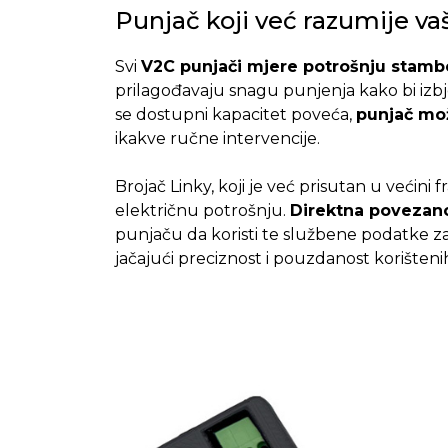
Punjač koji već razumije vaš
Svi
V2C punjači mjere potrošnju stambe
prilagođavaju snagu punjenja kako bi izbje
se dostupni kapacitet poveća,
punjač mož
ikakve ručne intervencije.
Brojač Linky, koji je već prisutan u većin
električnu potrošnju.
Direktna povezano
punjaču da koristi te službene podatke za
jačajući preciznost i pouzdanost korištenih