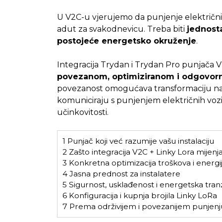
U V2C-u vjerujemo da punjenje električnih 
adut za svakodnevicu. Treba biti
jednost
postojeće energetsko okruženje
.
Integracija Trydan i Trydan Pro punjača V
povezanom, optimiziranom i odgovor
povezanost omogućava transformaciju načina
komuniciraju s punjenjem električnih vozil
učinkovitosti.
1
Punjač koji već razumije vašu instalaciju
2
Zašto integracija V2C + Linky Lora mijenja
3
Konkretna optimizacija troškova i energi
4
Jasna prednost za instalatere
5
Sigurnost, usklađenost i energetska tranz
6
Konfiguracija i kupnja brojila Linky LoRa
7
Prema održivijem i povezanijem punjenj