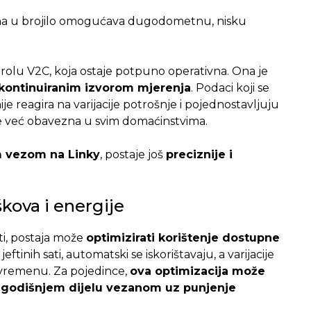
na u brojilo omogućava dugodometnu, nisku
olu V2C, koja ostaje potpuno operativna. Ona je
 kontinuiranim izvorom mjerenja
. Podaci koji se
e reagira na varijacije potrošnje i pojednostavljuju
 je već obavezna u svim domaćinstvima.
 vezom na Linky
, postaje još
preciznije i
kova i energije
i, postaja može
optimizirati korištenje dostupne
eftinih sati, automatski se iskorištavaju, a varijacije
 vremenu. Za pojedince,
ova optimizacija može
a godišnjem dijelu vezanom uz punjenje