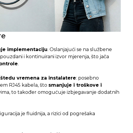
re
uje implementaciju
. Oslanjajući se na službene
, pouzdani i kontinuirani izvor mjerenja, što jača
ontrole
.
štedu vremena za instalatere
: posebno
jem RJ45 kabela, što
smanjuje i troškove i
vima, to također omogućuje izbjegavanje dodatnih
guracija je fluidnija, a rizici od pogrešaka