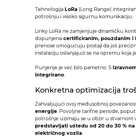
Tehnologija
LoRa
(Long Range) integrira
potrošnju i visoko sigurnu komunikaciju.
Linky LoRa ne zamjenjuje dinamičku kontr
dopunjena
certificiranim, pouzdanim i
prenose omogućuju postaji da još preciznij
instalaciju oslanjajući se na opremu koja
Punjenje je već bilo pametno. S
izravnom
integrirano
.
Konkretna optimizacija troš
Zahvaljujući ovoj međusobnoj povezanost
energije
. Povoljne tarifne periode, poput j
potrošnje uzimaju se u obzir u stvarnom
predstavljati uštedu od 20 do 30 % n
električnog vozila
.