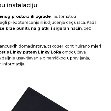
u instalaciju
nog prostora ili zgrade
i automatski
gli preopterećenje ili isključenje osigurača. Kada
e brže puniti, na glatki i siguran način
, bez
i francuskih domaćinstava, također kontinuirano mjeri
st s Linky putem Linky LoRa
omogućava
 daljnje usavršavanje dinamičkog upravljanja,
 informacija.