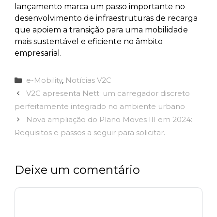
lançamento marca um passo importante no
desenvolvimento de infraestruturas de recarga
que apoiem a transição para uma mobilidade
mais sustentável e eficiente no âmbito
empresarial.
Categorias
e-Mobility
,
Notícias V2C
V2C apresenta Nett: um carregador discreto
perfeitamente integrado no ambiente urbano
Nova ampliação do Plano Moves III em 2024:
Requisitos e passos a seguir para solicitar.
Deixe um comentário
Comentário
Nome
Email
Site