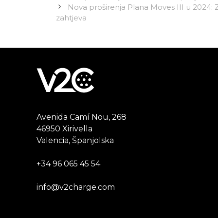
Nova proširenja Plana Moves III u 2024: Za
zahtjeva
Avenida Camí Nou, 268
46950 Xirivella
Valencia, Španjolska
+34 96 065 45 54
info@v2charge.com