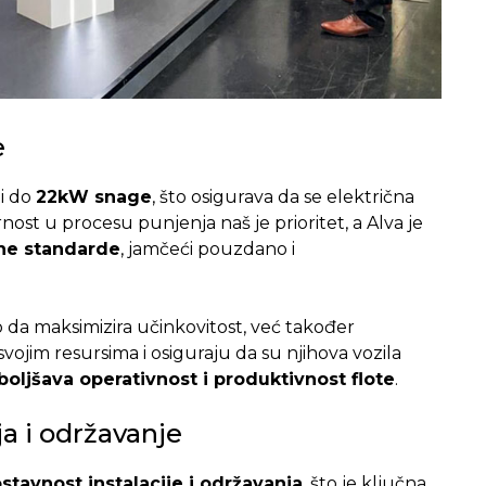
e
i do
22kW snage
, što osigurava da se električna
nost u procesu punjenja naš je prioritet, a Alva je
sne standarde
, jamčeći pouzdano i
da maksimizira učinkovitost, već također
ojim resursima i osiguraju da su njihova vozila
oljšava operativnost i produktivnost flote
.
ja i održavanje
stavnost instalacije i održavanja
, što je ključna