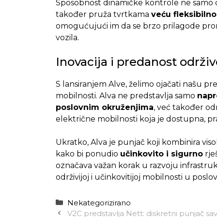
Sposobnost dinamičke kontrole ne samo d
također pruža tvrtkama
veću fleksibilno
omogućujući im da se brzo prilagode prom
vozila.
Inovacija i predanost održi
S lansiranjem Alve, želimo ojačati našu pre
mobilnosti. Alva ne predstavlja samo
napr
poslovnim okruženjima
, već također od
električne mobilnosti koja je dostupna, pra
Ukratko, Alva je punjač koji kombinira vis
kako bi ponudio
učinkovito i sigurno
rje
označava važan korak u razvoju infrastru
održivijoj i učinkovitijoj mobilnosti u pos
Kategorije
Nekategorizirano
V2C predstavlja Nett: diskretni punjač sav