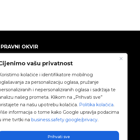
PRAVNI OKVIR
Politika privatnosti
Cijenimo vašu privatnost
Koristimo kolačiće i identifikatore mobilnog
Pravna napomena
oglašavanja za personalizaciju oglasa, pružanje
personaliziranih i nepersonaliziranih oglasa i sadržaja te
Politika kolačića
analizu našeg prometa. Klikom na „Prihvati sve”
pristajete na našu upotrebu kolačića.
Politika kolačića
.
Etički kanal
Više informacija o tome kako Google upravlja podacima
u ime tvrtki na
business.safety.google/privacy
.
Politika kvalitete
Upravljanje kolačićima
Prihvati sve