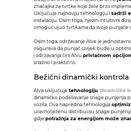
značajka za tvrtke koje žele brzo impleme
Uključuje najnoviju tehnologiju i
sadrži e
instalaciju. Osim toga, njezin intuitivni d
omogućujući tvrtkama da svoje punjače 
Osim toga, održavanje Alve je jednostavno 
osigurava da punjač uvijek bude u optima
i održavanja čini Alvu
privlačnom opcijom
snažno i praktično.
Bežični dinamički kontrola
Alva uključuje
tehnologiju
dinamičke k
dinamičko podešavanje snage punjenja p
vozila. Ova napredna tehnologija
optimiz
uravnoteženu distribuciju snage punjenja
gdje
potražnja za energijom
može znača