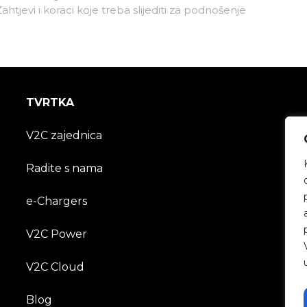
htjevi i koraci koje treba slijediti za podnošenje
TVRTKA
V2C zajednica
Radite s nama
e-Chargers
V2C Power
V2C Cloud
Blog