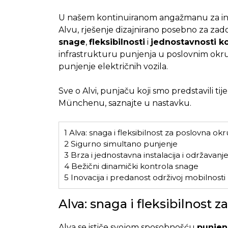
U našem kontinuiranom angažmanu za ino
Alvu, rješenje dizajnirano posebno za zad
snage
,
fleksibilnosti
i
jednostavnosti ko
infrastrukturu punjenja u poslovnim okruž
punjenje električnih vozila.
Sve o Alvi, punjaču koji smo predstavili t
Münchenu, saznajte u nastavku.
1
Alva: snaga i fleksibilnost za poslovna ok
2
Sigurno simultano punjenje
3
Brza i jednostavna instalacija i održavanj
4
Bežični dinamički kontrola snage
5
Inovacija i predanost održivoj mobilnosti
Alva: snaga i fleksibilnost 
Alva se ističe svojom sposobnošću
punjen