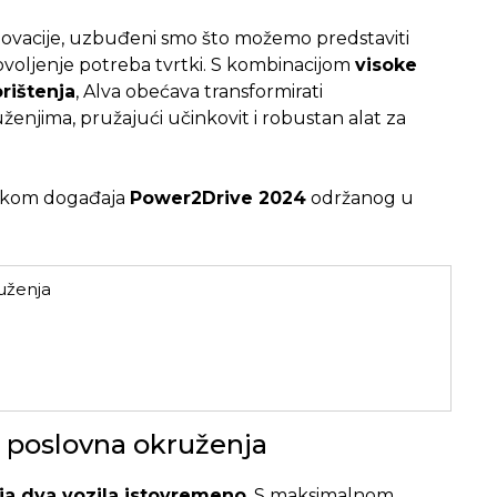
vacije, uzbuđeni smo što možemo predstaviti
ovoljenje potreba tvrtki. S kombinacijom
visoke
rištenja
, Alva obećava transformirati
enjima, pružajući učinkovit i robustan alat za
ijekom događaja
Power2Drive 2024
održanog u
ruženja
e
za poslovna okruženja
ja dva vozila istovremeno
. S maksimalnom