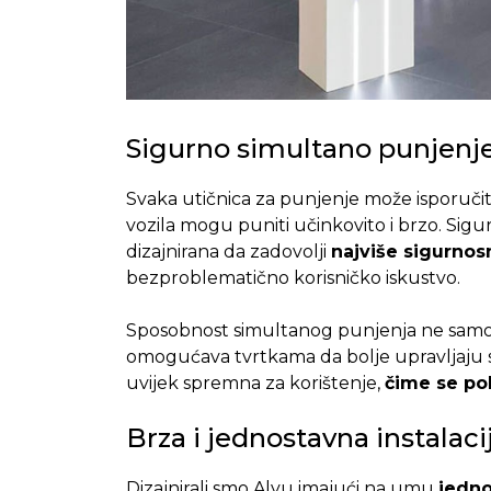
Sigurno simultano punjenj
Svaka utičnica za punjenje može isporučit
vozila mogu puniti učinkovito i brzo. Sigur
dizajnirana da zadovolji
najviše sigurno
bezproblematično korisničko iskustvo.
Sposobnost simultanog punjenja ne samo 
omogućava tvrtkama da bolje upravljaju sv
uvijek spremna za korištenje,
čime se pob
Brza i jednostavna instalaci
Dizajnirali smo Alvu imajući na umu
jedno