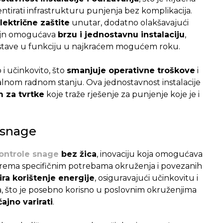
ntirati infrastrukturu punjenja bez komplikacija.
lektrične zaštite
unutar, dodatno olakšavajući
izajn omogućava
brzu i jednostavnu instalaciju
,
stave u funkciju u najkraćem mogućem roku.
i učinkovito, što
smanjuje operativne troškove
i
lnom radnom stanju. Ova jednostavnost instalacije
 za tvrtke
koje traže rješenje za punjenje koje je i
 snage
ontrole snage
bez žica
, inovaciju koja omogućava
rema specifičnim potrebama okruženja i povezanih
ira korištenje energije
, osiguravajući učinkovitu i
, što je posebno korisno u poslovnim okruženjima
jno varirati
.