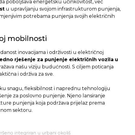
a poboljšava energetsku učinkovitost, već
st
u upravljanju svojom infrastrukturom punjenja,
jenjivim potrebama punjenja svojih električnih
voj mobilnosti
danost inovacijama i održivosti u električnoj
edno rješenje za punjenje električnih vozila
u
ražava našu viziju budućnosti. S ciljem poticanja
ktična i održiva za sve.
oku snagu, fleksibilnost i naprednu tehnologiju
šenje za poslovno punjenje. Njeno lansiranje
kture punjenja koja podržava prijelaz prema
lovnom sektoru.
ršeno integriran u urbani okoliš