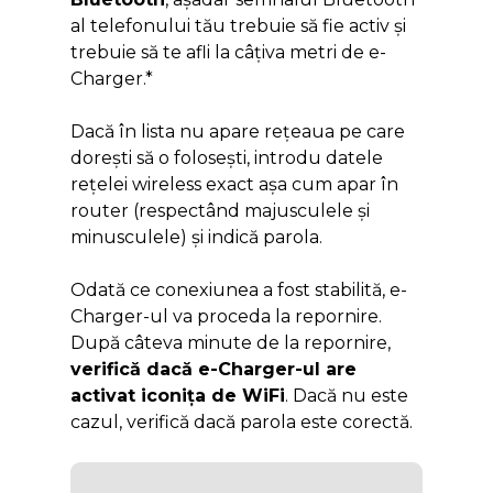
al telefonului tău trebuie să fie activ și
trebuie să te afli la câțiva metri de e-
Charger.*
Dacă în lista nu apare rețeaua pe care
dorești să o folosești, introdu datele
rețelei wireless exact așa cum apar în
router (respectând majusculele și
minusculele) și indică parola.
Odată ce conexiunea a fost stabilită, e-
Charger-ul va proceda la repornire.
După câteva minute de la repornire,
verifică dacă e-Charger-ul are
activat iconița de WiFi
. Dacă nu este
cazul, verifică dacă parola este corectă.