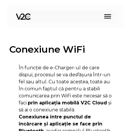
Sari
la
conținut
Conexiune WiFi
În funcție de e-Charger-ul de care
dispui, procesul se va desfășura într-un
fel sau altul. Cu toate acestea, toate au
în comun faptul că pentru a stabili
comunicarea prin WiFi este necesar să o
faci
prin aplicația mobilă V2C Cloud
și
să ai o conexiune stabilă.
Conexiunea între punctul de
încărcare și aplicație se face prin
Bluetooth
, așadar semnalul Bluetooth