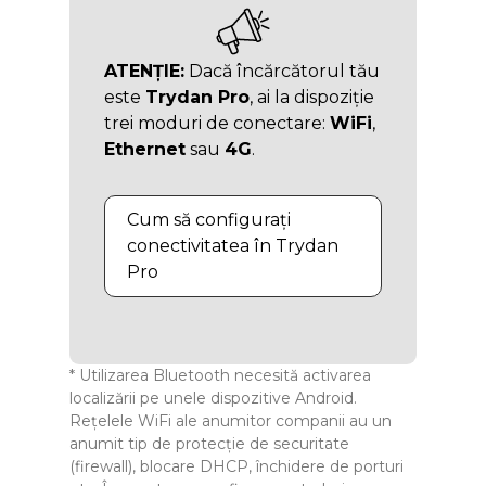
ATENȚIE:
Dacă încărcătorul tău
este
Trydan Pro
, ai la dispoziție
trei moduri de conectare:
WiFi
,
Ethernet
sau
4G
.
Cum să configurați
conectivitatea în Trydan
Pro
* Utilizarea Bluetooth necesită activarea
localizării pe unele dispozitive Android.
Rețelele WiFi ale anumitor companii au un
anumit tip de protecție de securitate
(firewall), blocare DHCP, închidere de porturi