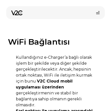
İçeriğe
atla
WiFi Bağlantısı
Kullandığınız e-Charger’a bağlı olarak
işlem bir şekilde veya diğer şekilde
gerçekleştirilecektir. Ancak, hepsinin
Online satın al
ortak noktası, WiFi ile iletişim kurmak
için bunu
V2C Cloud mobil
uygulaması üzerinden
gerçekleştirmenin ve stabil bir
bağlantıya sahip olmanın gerekli
olmasıdır.
Şarj noktası ile uygulama arasındaki